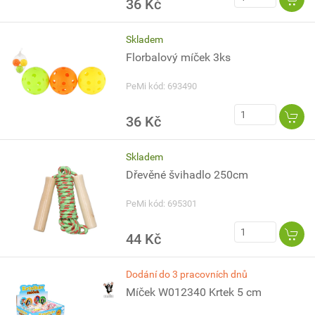
36 Kč
Skladem
Florbalový míček 3ks
PeMi kód: 693490
36 Kč
Skladem
Dřevěné švihadlo 250cm
PeMi kód: 695301
44 Kč
Dodání do 3 pracovních dnů
Míček W012340 Krtek 5 cm