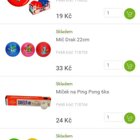
PeMi kód: 718632
19 Kč
Skladem
Míč Drak 22cm
PeMi kód: 718759
33 Kč
Skladem
Míček na Ping Pong 6ks
PeMi kód: 718764
24 Kč
Skladem