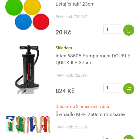
Létající talíř 23cm
PeMi kód: 720967
20 Kč
Skladem
Intex 68605 Pumpa ruční DOUBLE
QUICK II S 37cm
PeMi kód: 722896
824 Kč
Dodání do 3 pracovních dnů
Švihadlo MFP 260cm mix barev
PeMi kód: 723868