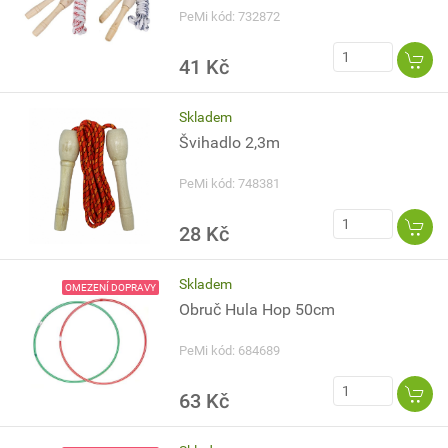
PeMi kód: 732872
41 Kč
Skladem
Švihadlo 2,3m
PeMi kód: 748381
28 Kč
Skladem
OMEZENÍ DOPRAVY
Obruč Hula Hop 50cm
PeMi kód: 684689
63 Kč