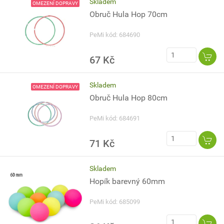
Skladem
OMEZENÍ DOPRAVY
Obruč Hula Hop 70cm
PeMi kód: 684690
67 Kč
Skladem
OMEZENÍ DOPRAVY
Obruč Hula Hop 80cm
PeMi kód: 684691
71 Kč
Skladem
Hopík barevný 60mm
PeMi kód: 685099