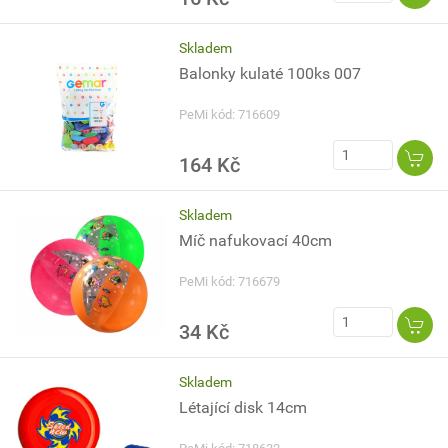
Skladem
Balonky kulaté 100ks 007
PeMi kód: 716609
164 Kč
Skladem
Míč nafukovací 40cm
PeMi kód: 716679
34 Kč
Skladem
Létající disk 14cm