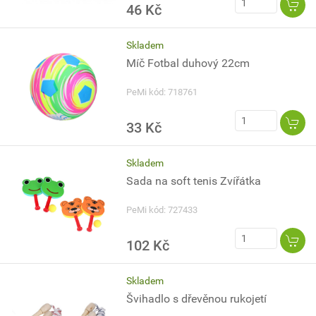
46 Kč
Skladem
Míč Fotbal duhový 22cm
PeMi kód: 718761
33 Kč
Skladem
Sada na soft tenis Zvířátka
PeMi kód: 727433
102 Kč
Skladem
Švihadlo s dřevěnou rukojetí