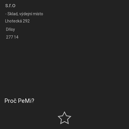
s.r.o
- Sklad, výdejní místo
Lhotecká 292
Dřísy
277 14
Proč PeMi?