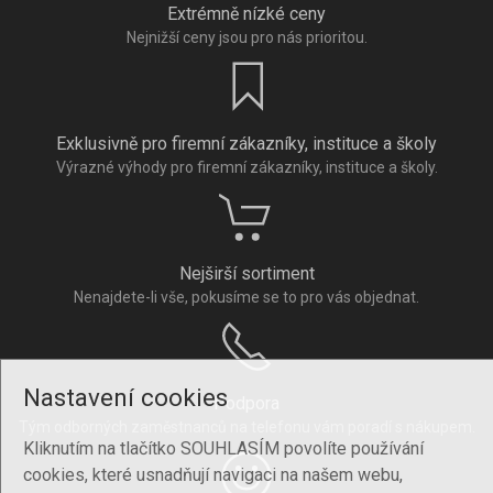
Extrémně nízké ceny
Nejnižší ceny jsou pro nás prioritou.
Exklusivně pro firemní zákazníky, instituce a školy
Výrazné výhody pro firemní zákazníky, instituce a školy.
Nejširší sortiment
Nenajdete-li vše, pokusíme se to pro vás objednat.
Nastavení cookies
Podpora
Tým odborných zaměstnanců na telefonu vám poradí s nákupem.
Kliknutím na tlačítko SOUHLASÍM povolíte používání
cookies, které usnadňují navigaci na našem webu,