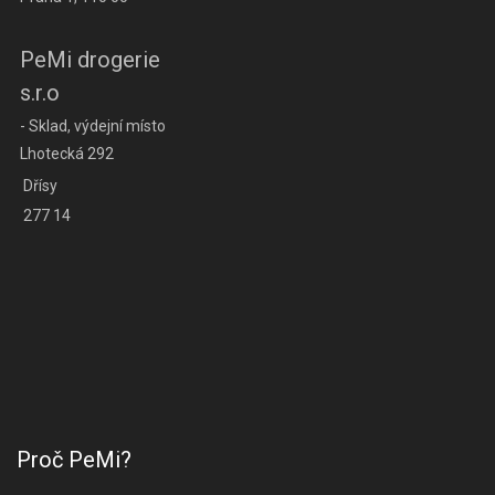
PeMi drogerie
s.r.o
- Sklad, výdejní místo
Lhotecká 292
Dřísy
277 14
Proč PeMi?