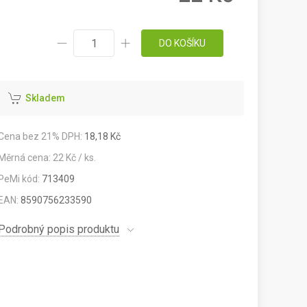
DO KOŠÍKU
Skladem
Cena bez 21% DPH:
18,18 Kč
Měrná cena: 22 Kč / ks.
PeMi kód:
713409
EAN:
8590756233590
Podrobný popis produktu