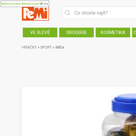
Administrace
Aktualizovat
68 ms
VE SLEVĚ
DROGERIE
KOSMETIKA
HRAČKY
»
SPORT
»
Míče