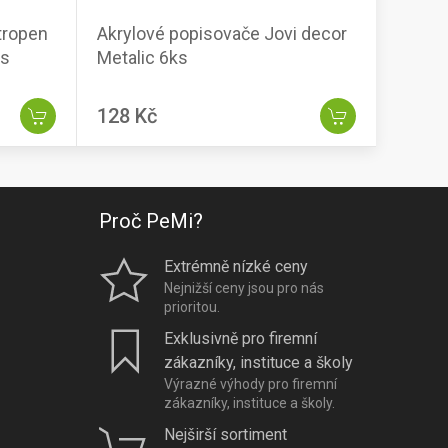
tropen
Akrylové popisovače Jovi decor
ks
Metalic 6ks
128 Kč
Proč PeMi?
Extrémně nízké ceny
Nejnižší ceny jsou pro nás
prioritou.
Exklusivně pro firemní
zákazníky, instituce a školy
Výrazné výhody pro firemní
zákazníky, instituce a školy.
Nejširší sortiment