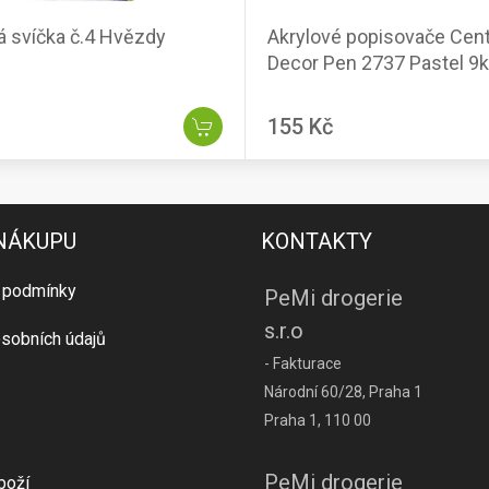
á svíčka č.4 Hvězdy
Akrylové popisovače Cen
Decor Pen 2737 Pastel 9
155 Kč
 NÁKUPU
KONTAKTY
 podmínky
PeMi drogerie
s.r.o
sobních údajů
- Fakturace
Národní 60/28, Praha 1
Praha 1, 110 00
PeMi drogerie
boží