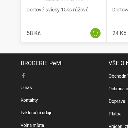
Dortové svíčky 15ks růžové
Dortov
58 Kč
24 Kč
DROGERIE PeMi
VŠE O
Obchodní
O nás
Ochrana o
Kontakty
Doprava
Fakturační údaje
Platba
Volná místa
Vrácení z