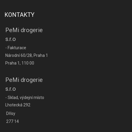
KONTAKTY
PeMi drogerie
s.r.o
- Fakturace
Národní 60/28, Praha 1
Praha 1, 110 00
PeMi drogerie
s.r.o
- Sklad, výdejní místo
Lhotecká 292
Dřísy
277 14