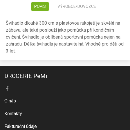
POPIS
VÝROBCE/DOVOZCE
Švihadlo dlouhé 300 cm s plastovou rukojetí je skvělé na
zábavu, ale také poslouží jako pomůcka při kondičním
cvičení. Švihadlo je oblíbená sportovní pomůcka nejen na
zahradu. Délka švihadla je nastavitelná. Vhodné pro děti od
3 let.
DROGERIE PeMi
O nás
Kontakty
Fakturační údaje