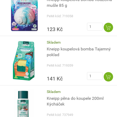
mušle 85 g
PeMi kód: 719358
123 Kč
Skladem
Kneipp koupelová bomba Tajemný
poklad
PeMi kód: 719359
141 Kč
Skladem
Kneipp pěna do koupele 200ml
Kýcháček
PeMi kód: 737949