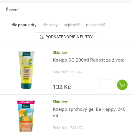
Řazení:
dle popularity
dle slevy
nejdražší
nejlevnější
PODKATEGORIE A FILTRY
Skladem
Kneipp SG 200ml Radost ze života
PeMi kód: 553847
132 Kč
Skladem
Kneipp sprchový gel Be Happy, 240
ml
PeMi kód: 748437