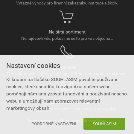
Výrazné výhody pro firemní zákazníky, instituce a školy.
Nejširší sortiment
Nenajdete-li vše, pokusíme se to pro vás objednat.
Nastavení cookies
Podpora
Tým odborných zaměstnanců na telefonu vám poradí s nákupem.
Kliknutím na tlačítko SOUHLASÍM povolíte používání
cookies, které usnadňují navigaci na našem webu,
pomáhají nám analyzovat fungování a používání našeho
webu a umožňují nám zobrazovat relevantní
Spokojenost zaručena
marketingový obsah.
Naše hodnocení na recenzních serverech jsou vysoká.
Provozováno na eShop řešení
AbsolutStore
.
PODROBNÉ NASTAVENÍ
SOUHLASÍM