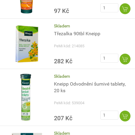
97 Kč
Skladem
Třezalka 90tbl Kneipp
PeMi kód: 214085
282 Kč
Skladem
Kneipp Odvodnění šumivé tablety,
20 ks
PeMi kód: 539004
207 Kč
Skladem