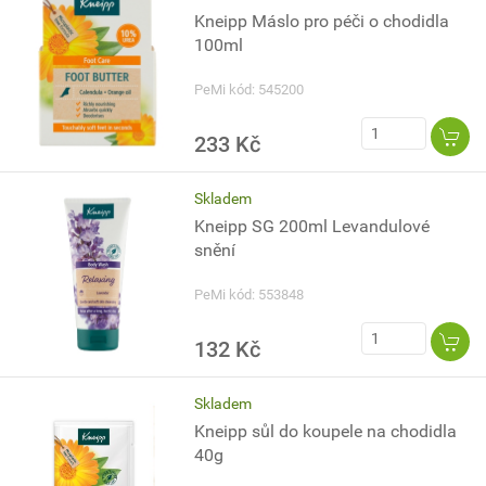
Kneipp Máslo pro péči o chodidla
100ml
PeMi kód: 545200
233 Kč
Skladem
Kneipp SG 200ml Levandulové
snění
PeMi kód: 553848
132 Kč
Skladem
Kneipp sůl do koupele na chodidla
40g