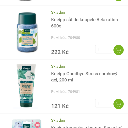
Skladem
Kneipp sůl do koupele Relaxation
600g
PeMi kód: 704980
222 Kč
Skladem
Kneipp Goodbye Stress sprchový
gel, 200 ml
PeMi kód: 704981
121 Kč
Skladem
Kneipp koupelová bomba Kouzelná