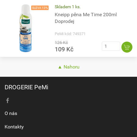
Skladem 1 ks.
SLEVA 13%
Kneipp pěna Me Time 200ml
Doprodej
PeMi kód: 749371
126 Kč
109 Kč
▲ Nahoru
DROGERIE PeMi
O nás
Kontakty