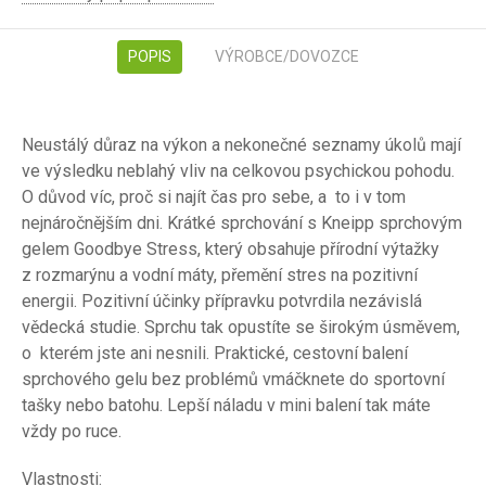
POPIS
VÝROBCE/DOVOZCE
Neustálý důraz na výkon a nekonečné seznamy úkolů mají
ve výsledku neblahý vliv na celkovou psychickou pohodu.
O důvod víc, proč si najít čas pro sebe, a to i v tom
nejnáročnějším dni. Krátké sprchování s Kneipp sprchovým
gelem Goodbye Stress, který obsahuje přírodní výtažky
z rozmarýnu a vodní máty, přemění stres na pozitivní
energii. Pozitivní účinky přípravku potvrdila nezávislá
vědecká studie. Sprchu tak opustíte se širokým úsměvem,
o kterém jste ani nesnili. Praktické, cestovní balení
sprchového gelu bez problémů vmáčknete do sportovní
tašky nebo batohu. Lepší náladu v mini balení tak máte
vždy po ruce.
Vlastnosti: