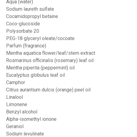
Aqua (water)
Sodium laureth sulfate
Cocamidopropyl betaine
Coco-glucoside
Polysorbate 20
PEG-18 glyceryl oleate/cocoate
Parfum (fragrance)
Mentha aquatica flower/leaf/stem extract
Rosmarinus officinalis (rosemary) leaf oil
Mentha piperita (peppermint) oil
Eucalyptus globulus leaf oil
Camphor
Citrus aurantium dulcis (orange) peel oil
Linalool
Limonene
Benzyl alcohol
Alpha-isomethyl ionone
Geraniol
Sodium levulinate