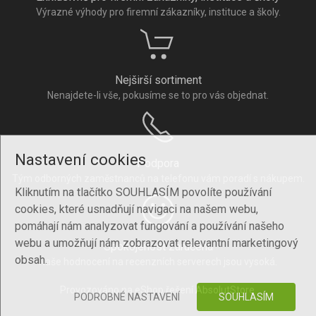
Výrazné výhody pro firemní zákazníky, instituce a školy.
Nejširší sortiment
Nenajdete-li vše, pokusíme se to pro vás objednat.
Nastavení cookies
Podpora
Tým odborných zaměstnanců na telefonu vám poradí s nákupem.
Kliknutím na tlačítko SOUHLASÍM povolíte používání
cookies, které usnadňují navigaci na našem webu,
pomáhají nám analyzovat fungování a používání našeho
webu a umožňují nám zobrazovat relevantní marketingový
Spokojenost zaručena
obsah.
Naše hodnocení na recenzních serverech jsou vysoká.
Provozováno na eShop řešení
AbsolutStore
.
PODROBNÉ NASTAVENÍ
SOUHLASÍM