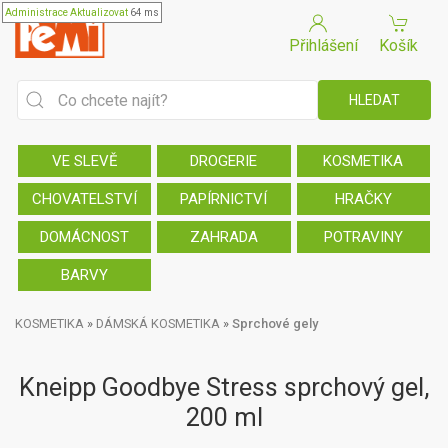
Administrace
Aktualizovat
64 ms
Přihlášení
Košík
VE SLEVĚ
DROGERIE
KOSMETIKA
CHOVATELSTVÍ
PAPÍRNICTVÍ
HRAČKY
DOMÁCNOST
ZAHRADA
POTRAVINY
BARVY
KOSMETIKA
»
DÁMSKÁ KOSMETIKA
»
Sprchové gely
Kneipp Goodbye Stress sprchový gel,
200 ml