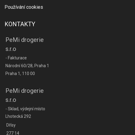
Používání cookies
KONTAKTY
PeMi drogerie
s.r.o
- Fakturace
Národní 60/28, Praha 1
Praha 1, 110 00
PeMi drogerie
s.r.o
- Sklad, výdejní místo
Lhotecká 292
Dřísy
277 14