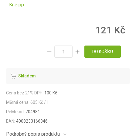
Kneipp
121 Kč
DO KOŠÍKU
Skladem
Cena bez 21% DPH:
100 Kč
Měrná cena: 605 Kč / l
PeMi kód:
704981
EAN:
4008233166346
Podrobný popis produktu