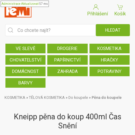
Administrace
Aktualizovat
57 ms
Přihlášení
Košík
VE SLEVĚ
DROGERIE
KOSMETIKA
CHOVATELSTVÍ
PAPÍRNICTVÍ
HRAČKY
DOMÁCNOST
ZAHRADA
POTRAVINY
BARVY
KOSMETIKA
»
TĚLOVÁ KOSMETIKA
»
Do koupele
»
Pěna do koupele
Kneipp pěna do koup 400ml Čas
Snění