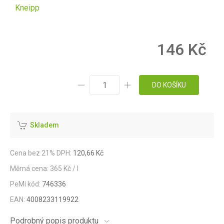
Kneipp
146 Kč
DO KOŠÍKU
Skladem
Cena bez 21% DPH:
120,66 Kč
Měrná cena: 365 Kč / l
PeMi kód:
746336
EAN:
4008233119922
Podrobný popis produktu