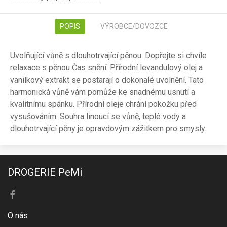
POPIS
VÝROBCE/DOVOZCE
Uvolňující vůně s dlouhotrvající pěnou. Dopřejte si chvíle
relaxace s pěnou Čas snění. Přírodní levandulový olej a
vanilkový extrakt se postarají o dokonalé uvolnění. Tato
harmonická vůně vám pomůže ke snadnému usnutí a
kvalitnímu spánku. Přírodní oleje chrání pokožku před
vysušováním. Souhra linoucí se vůně, teplé vody a
dlouhotrvající pěny je opravdovým zážitkem pro smysly.
DROGERIE PeMi
O nás