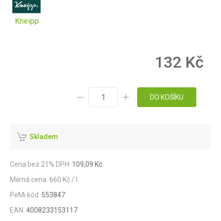
Kneipp
132 Kč
DO KOŠÍKU
Skladem
Cena bez 21% DPH:
109,09 Kč
Měrná cena: 660 Kč / l
PeMi kód:
553847
EAN:
4008233153117