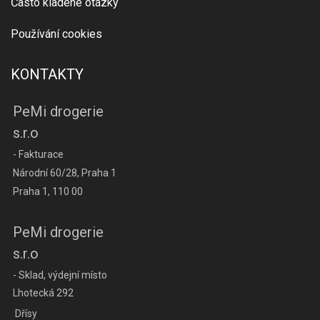
Často kladené otázky
Používání cookies
KONTAKTY
PeMi drogerie
s.r.o
- Fakturace
Národní 60/28, Praha 1
Praha 1, 110 00
PeMi drogerie
s.r.o
- Sklad, výdejní místo
Lhotecká 292
Dřísy