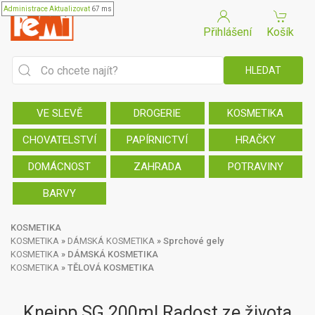
Administrace
Aktualizovat
67 ms
Přihlášení
Košík
VE SLEVĚ
DROGERIE
KOSMETIKA
CHOVATELSTVÍ
PAPÍRNICTVÍ
HRAČKY
DOMÁCNOST
ZAHRADA
POTRAVINY
BARVY
KOSMETIKA
KOSMETIKA
»
DÁMSKÁ KOSMETIKA
»
Sprchové gely
KOSMETIKA
»
DÁMSKÁ KOSMETIKA
KOSMETIKA
»
TĚLOVÁ KOSMETIKA
Kneipp SG 200ml Radost ze života