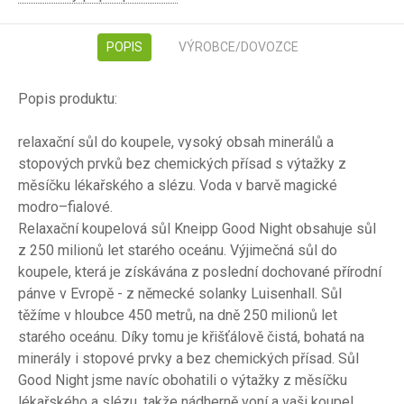
POPIS
VÝROBCE/DOVOZCE
Popis produktu:
relaxační sůl do koupele, vysoký obsah minerálů a
stopových prvků bez chemických přísad s výtažky z
měsíčku lékařského a slézu. Voda v barvě magické
modro–fialové.
Relaxační koupelová sůl Kneipp Good Night obsahuje sůl
z 250 milionů let starého oceánu. Výjimečná sůl do
koupele, která je získávána z poslední dochované přírodní
pánve v Evropě - z německé solanky Luisenhall. Sůl
těžíme v hloubce 450 metrů, na dně 250 milionů let
starého oceánu. Díky tomu je křišťálově čistá, bohatá na
minerály i stopové prvky a bez chemických přísad. Sůl
Good Night jsme navíc obohatili o výtažky z měsíčku
lékařského a slézu, takže nádherně voní a vaši koupel