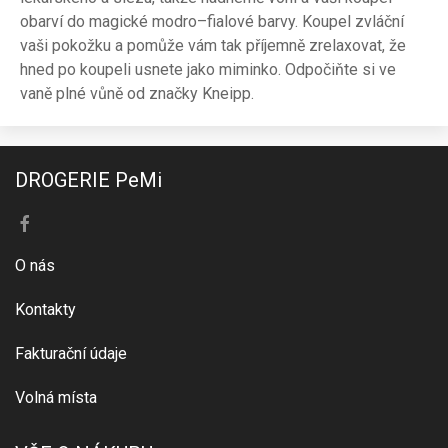
obarví do magické modro–fialové barvy. Koupel zvláční
vaši pokožku a pomůže vám tak příjemně zrelaxovat, že
hned po koupeli usnete jako miminko. Odpočiňte si ve
vaně plné vůně od značky Kneipp.
DROGERIE PeMi
O nás
Kontakty
Fakturační údaje
Volná místa