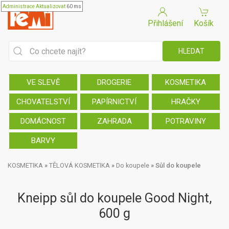
Administrace
Aktualizovat
60 ms
Přihlášení
Košík
VE SLEVĚ
DROGERIE
KOSMETIKA
CHOVATELSTVÍ
PAPÍRNICTVÍ
HRAČKY
DOMÁCNOST
ZAHRADA
POTRAVINY
BARVY
KOSMETIKA
»
TĚLOVÁ KOSMETIKA
»
Do koupele
»
Sůl do koupele
Kneipp sůl do koupele Good Night,
600 g