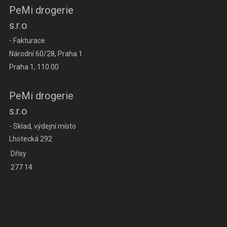
PeMi drogerie
s.r.o
- Fakturace
Národní 60/28, Praha 1
Praha 1, 110 00
PeMi drogerie
s.r.o
- Sklad, výdejní místo
Lhotecká 292
Dřísy
277 14