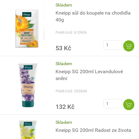
Skladem
Kneipp sůl do koupele na chodidla
40g
PeMi kód: 610906
53 Kč
Skladem
Kneipp SG 200ml Levandulové
snění
PeMi kód: 553848
132 Kč
Skladem
Kneipp SG 200ml Radost ze života