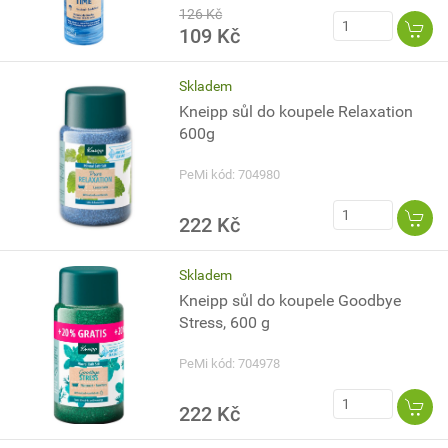
126 Kč
109 Kč
Skladem
Kneipp sůl do koupele Relaxation
600g
PeMi kód: 704980
222 Kč
Skladem
Kneipp sůl do koupele Goodbye
Stress, 600 g
PeMi kód: 704978
222 Kč