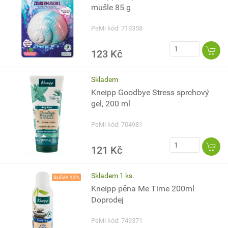
mušle 85 g
PeMi kód: 719358
123 Kč
Skladem
Kneipp Goodbye Stress sprchový
gel, 200 ml
PeMi kód: 704981
121 Kč
Skladem 1 ks.
SLEVA 13%
Kneipp pěna Me Time 200ml
Doprodej
PeMi kód: 749371