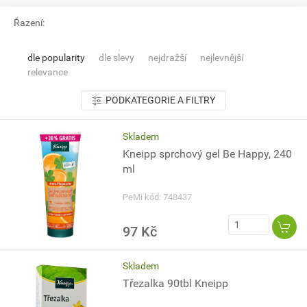
Řazení:
dle popularity
dle slevy
nejdražší
nejlevnější
relevance
PODKATEGORIE A FILTRY
Skladem
Kneipp sprchový gel Be Happy, 240
ml
PeMi kód: 748437
97 Kč
Skladem
Třezalka 90tbl Kneipp