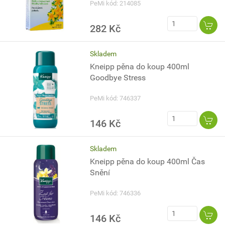
PeMi kód: 214085
282 Kč
Skladem
Kneipp pěna do koup 400ml
Goodbye Stress
PeMi kód: 746337
146 Kč
Skladem
Kneipp pěna do koup 400ml Čas
Snění
PeMi kód: 746336
146 Kč