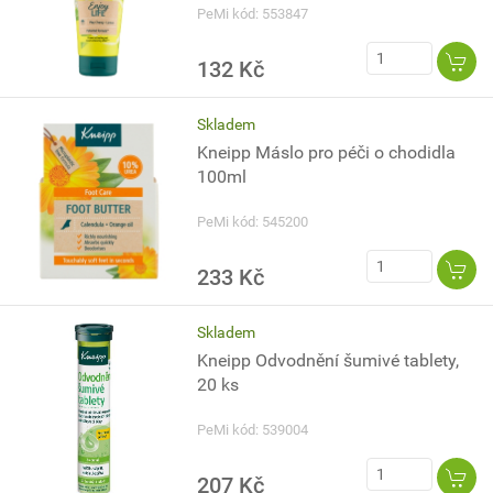
PeMi kód: 553847
132 Kč
Skladem
Kneipp Máslo pro péči o chodidla
100ml
PeMi kód: 545200
233 Kč
Skladem
Kneipp Odvodnění šumivé tablety,
20 ks
PeMi kód: 539004
207 Kč