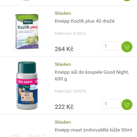
Skladem
Kneipp Kozlík plus 40 dražé
PeMi kód: 516016
264 Kč
Skladem
Kneipp sůl do koupele Good Night,
600 g
PeMi kód: 704979
222 Kč
Skladem
Kneipp mast zrohovatělá kůže 50ml