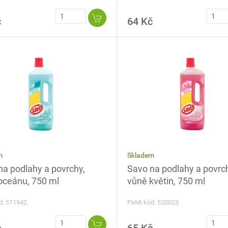
č
64 Kč
Skladem
m
Savo na podlahy a povrc
na podlahy a povrchy,
vůně květin, 750 ml
oceánu, 750 ml
PeMi kód: 520023
d: 511942