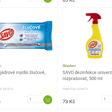
č
65 Kč
Skladem
m
SAVO dezinfekce univerzá
jádrové mýdlo žlučové,
rozprašovač, 500 ml
PeMi kód: 624670
d: 541810
č
73 Kč