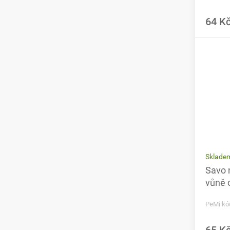
64 K
Sklade
Savo 
vůně 
PeMi kó