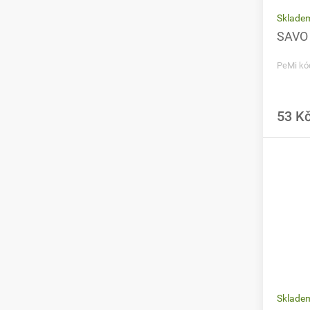
Sklade
SAVO 
PeMi kó
53 K
Sklade