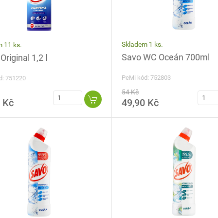
Skladem 1 ks.
 11 ks.
Savo WC Oceán 700ml
riginal 1,2 l
PeMi kód: 752803
d: 751220
54 Kč
 Kč
49,90 Kč