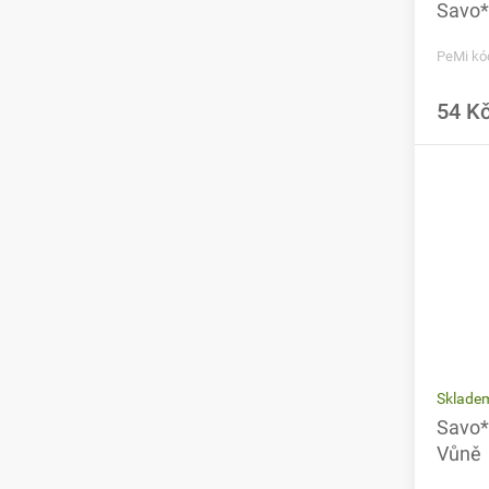
Savo*
PeMi kó
54 K
Sklade
Savo*
Vůně