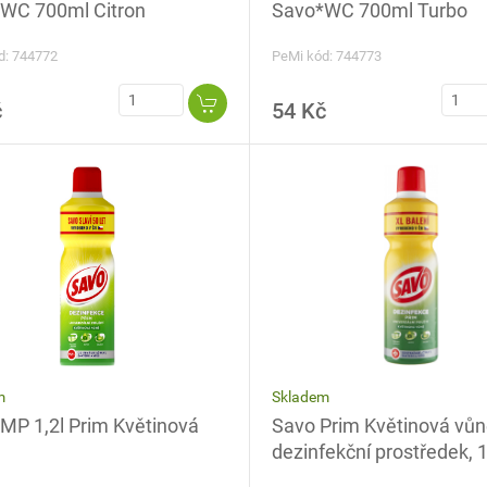
Savo*WC 700ml Turbo
WC 700ml Citron
PeMi kód: 744773
d: 744772
č
54 Kč
Skladem
m
Savo Prim Květinová vů
MP 1,2l Prim Květinová
dezinfekční prostředek, 1