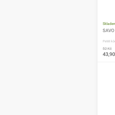
Skladem
SAVO O
PeMi kó
52 Kč
43,90