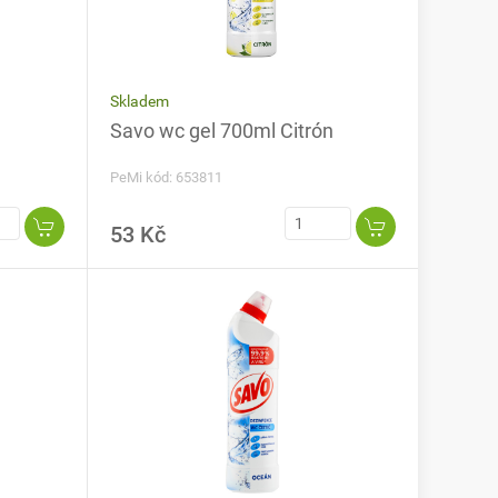
Skladem
Savo wc gel 700ml Citrón
PeMi kód: 653811
53 Kč