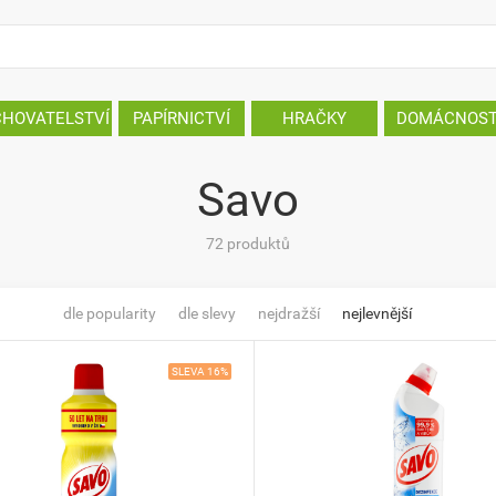
CHOVATELSTVÍ
PAPÍRNICTVÍ
HRAČKY
DOMÁCNOS
Savo
72 produktů
dle popularity
dle slevy
nejdražší
nejlevnější
SLEVA 16%