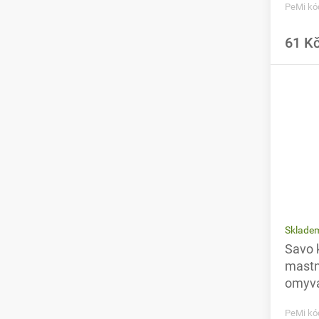
PeMi kó
61 K
Sklade
Savo 
mastn
omyva
PeMi kó