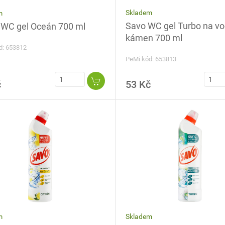
Skladem
m
Savo WC gel Turbo na vodní
WC gel Oceán 700 ml
kámen 700 ml
d: 653812
PeMi kód: 653813
č
53 Kč
Skladem
m