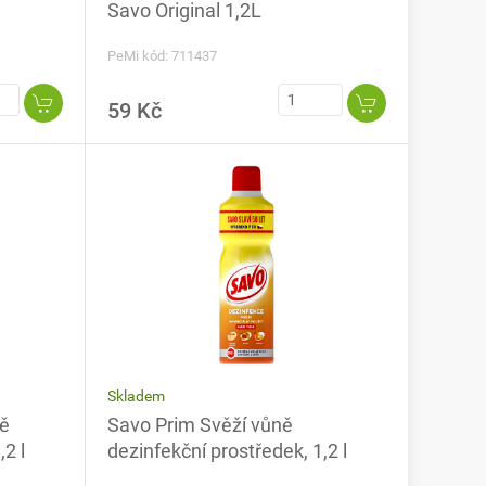
Savo Original 1,2L
PeMi kód: 711437
59 Kč
Skladem
ně
Savo Prim Svěží vůně
,2 l
dezinfekční prostředek, 1,2 l