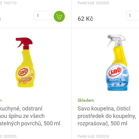
PeMi kód: 520005
d: 745710
č
62 Kč
Skladem
m
Savo koupelna, čisticí
kuchyně, odstraní
prostředek do koupelny,
ou špínu ze všech
rozprašovač, 500 ml
telných povrchů, 500 ml
PeMi kód: 520024
d: 520020