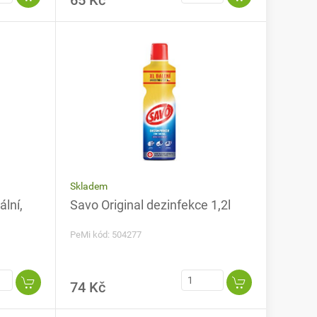
65 Kč
Skladem
lní,
Savo Original dezinfekce 1,2l
PeMi kód: 504277
74 Kč