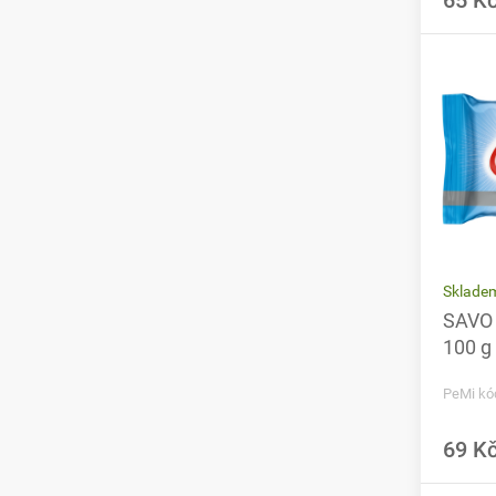
65 K
Sklade
SAVO 
100 g
PeMi kó
69 K