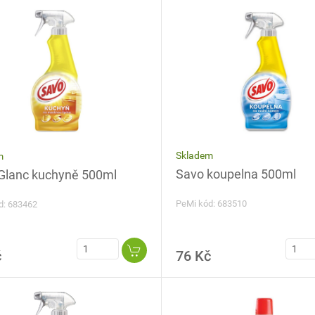
Skladem
m
Savo koupelna 500ml
Glanc kuchyně 500ml
PeMi kód: 683510
d: 683462
č
76 Kč