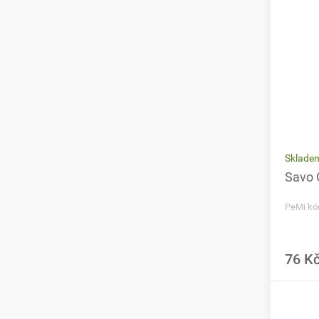
Sklade
Savo 
PeMi kó
76 K