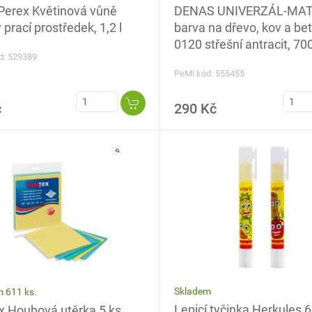
DENAS UNIVERZÁL-MAT 
Perex Květinová vůně
barva na dřevo, kov a be
 prací prostředek, 1,2 l
0120 střešní antracit, 70
d: 529389
PeMi kód: 555455
č
290 Kč
Skladem
 611 ks.
Lepicí tyčinka Herkules 6
x Houbová utěrka 5 ks