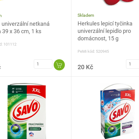
Skladem
m
Herkules lepicí tyčinka
 univerzální netkaná
univerzální lepidlo pro
 39 x 36 cm, 1 ks
domácnost, 15 g
d: 101112
PeMi kód: 520945
č
20 Kč