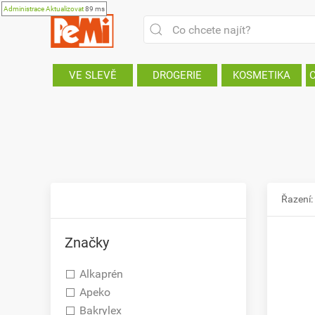
Administrace
Aktualizovat
89 ms
VE SLEVĚ
DROGERIE
KOSMETIKA
Řazení:
Značky
Alkaprén
Apeko
Bakrylex