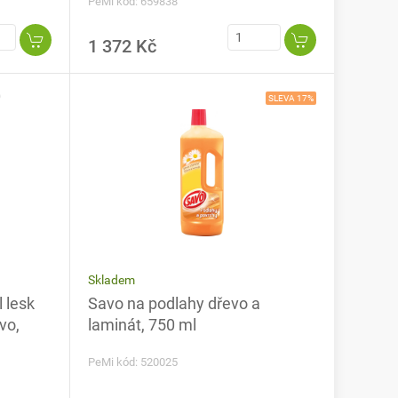
PeMi kód: 659838
1 372 Kč
SLEVA 17%
Skladem
 lesk
Savo na podlahy dřevo a
vo,
laminát, 750 ml
PeMi kód: 520025