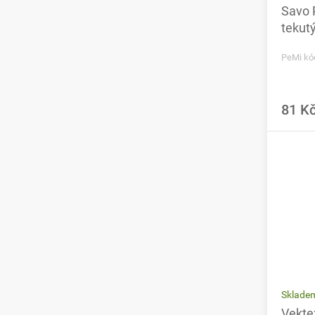
Savo 
tekutý
PeMi kó
81 K
Skladem
Vekte