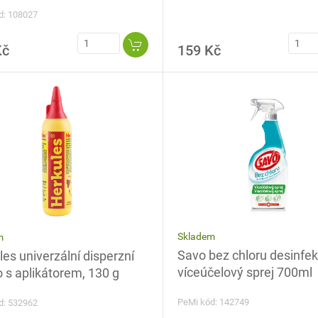
d: 108027
Kč
159 Kč
Skladem
m
Savo bez chloru desinfe
es univerzální disperzní
víceúčelový sprej 700ml
o s aplikátorem, 130 g
PeMi kód: 142749
d: 532962