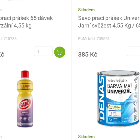
Skladem
m
Savo prací prášek Univer
prací prášek 65 dávek
Jarní svěžest 4,55 Kg / 6
zální 4,55 kg
PeMi kód: 739551
d: 715738
Kč
385 Kč
Skladem
m