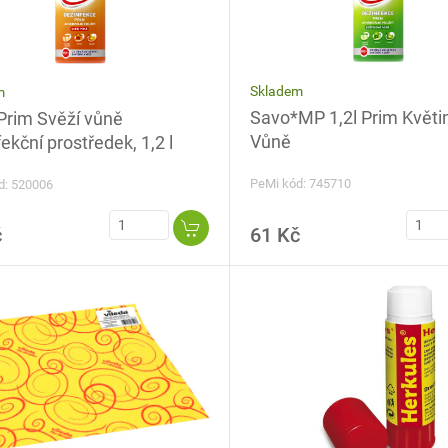
Skladem
m
Savo*MP 1,2l Prim Květi
Prim Svěží vůně
Vůně
ekční prostředek, 1,2 l
PeMi kód: 745710
d: 520006
č
61 Kč