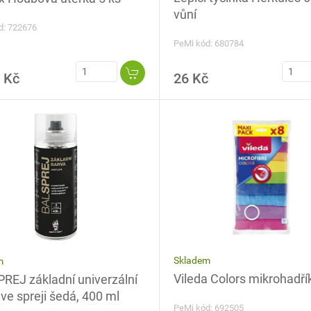
vůní
d: 722676
PeMi kód: 680784
 Kč
26 Kč
Skladem
m
Vileda Colors mikrohadří
REJ základní univerzální
ve spreji šedá, 400 ml
PeMi kód: 692505