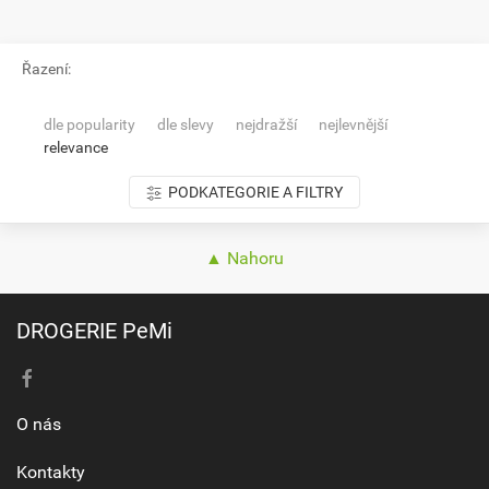
Řazení:
dle popularity
dle slevy
nejdražší
nejlevnější
relevance
PODKATEGORIE A FILTRY
▲ Nahoru
DROGERIE PeMi
O nás
Kontakty