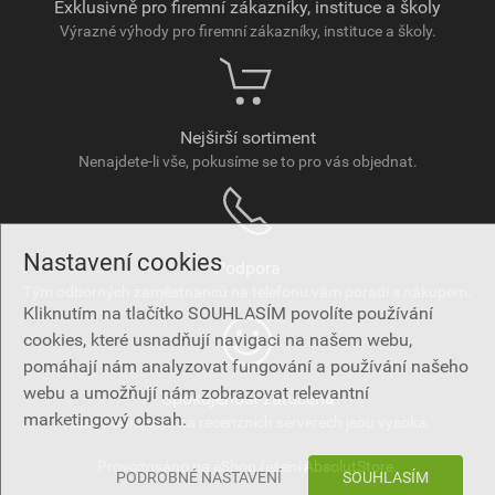
Exklusivně pro firemní zákazníky, instituce a školy
Výrazné výhody pro firemní zákazníky, instituce a školy.
Nejširší sortiment
Nenajdete-li vše, pokusíme se to pro vás objednat.
Nastavení cookies
Podpora
Tým odborných zaměstnanců na telefonu vám poradí s nákupem.
Kliknutím na tlačítko SOUHLASÍM povolíte používání
cookies, které usnadňují navigaci na našem webu,
pomáhají nám analyzovat fungování a používání našeho
webu a umožňují nám zobrazovat relevantní
Spokojenost zaručena
marketingový obsah.
Naše hodnocení na recenzních serverech jsou vysoká.
Provozováno na eShop řešení
AbsolutStore
.
PODROBNÉ NASTAVENÍ
SOUHLASÍM