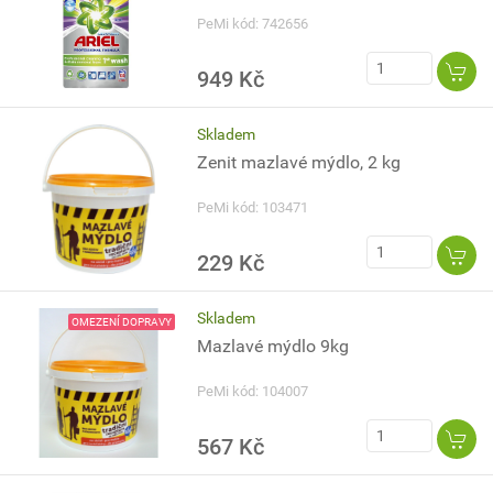
PeMi kód: 742656
949 Kč
Skladem
Zenit mazlavé mýdlo, 2 kg
PeMi kód: 103471
229 Kč
Skladem
OMEZENÍ DOPRAVY
Mazlavé mýdlo 9kg
PeMi kód: 104007
567 Kč