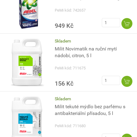
PeMi kód: 742657
949 Kč
Skladem
Milit Novimatik na ruční mytí
nádobí, citron, 5 l
PeMi kód: 711675
156 Kč
Skladem
Milit tekuté mýdlo bez parfému s
antibakteriální přísadou, 5 l
PeMi kód: 711680