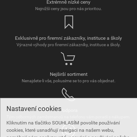
Extrémně nízké ceny
Nejnižší ceny jsou pro nás prioritou.
Exklusivně pro firemní zákazníky, instituce a školy
Výrazné výhody pro firemní zákazníky, instituce a školy.
Nejširší sortiment
Nenajdete-li vše, pokusíme se to pro vás objednat.
Nastavení cookies
Podpora
Tým odborných zaměstnanců na telefonu vám poradí s nákupem.
Kliknutím na tlačítko SOUHLASÍM povolíte používání
cookies, které usnadňují navigaci na našem webu,