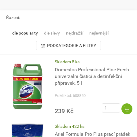
Řazení:
dle popularity
dle slevy
nejdražší
nejlevnější
PODKATEGORIE A FILTRY
Skladem 5 ks.
Domestos Professional Pine Fresh
univerzální čistící a dezinfekční
přípravek, 5 l
PeMi kód: 608850
239 Kč
Skladem 422 ks.
Ariel Formula Pro Plus prací prášek