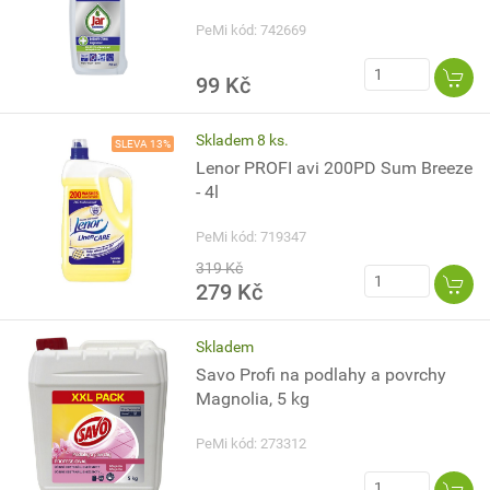
PeMi kód: 742669
99 Kč
Skladem 8 ks.
SLEVA 13%
Lenor PROFI avi 200PD Sum Breeze
- 4l
PeMi kód: 719347
319 Kč
279 Kč
Skladem
Savo Profi na podlahy a povrchy
Magnolia, 5 kg
PeMi kód: 273312