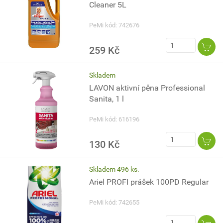
Cleaner 5L
PeMi kód: 742676
259 Kč
Skladem
LAVON aktivní pěna Professional
Sanita, 1 l
PeMi kód: 616196
130 Kč
Skladem 496 ks.
Ariel PROFI prášek 100PD Regular
PeMi kód: 742655