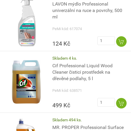
LAVON mýdlo Professional
univerzální na ruce a povrchy, 500
ml
PeMi kód: 617074
124 Kč
Skladem 4 ks.
Cif Professional Liquid Wood
Cleaner čisticí prostředek na
dřevěné podlahy, 5 l
PeMi kód: 638571
499 Kč
Skladem 494 ks.
MR. PROPER Professional Surface