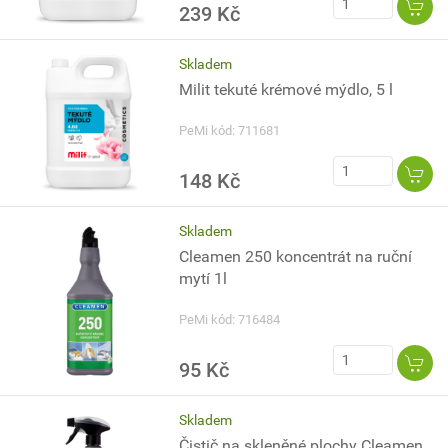
239 Kč
Skladem
Milit tekuté krémové mýdlo, 5 l
PeMi kód: 711681
148 Kč
Skladem
Cleamen 250 koncentrát na ruční
mytí 1l
PeMi kód: 716484
95 Kč
Skladem
Čistič na skleněné plochy Cleamen