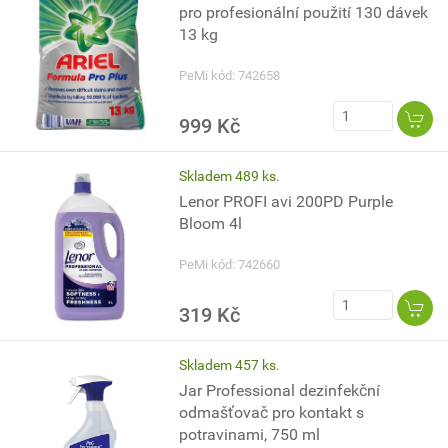
pro profesionální použití 130 dávek
13 kg
PeMi kód: 742658
999 Kč
Skladem 489 ks.
Lenor PROFI avi 200PD Purple
Bloom 4l
PeMi kód: 742660
319 Kč
Skladem 457 ks.
Jar Professional dezinfekční
odmašťovač pro kontakt s
potravinami, 750 ml