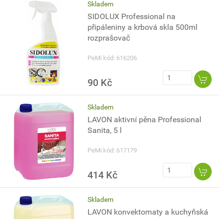
Skladem
SIDOLUX Professional na
připáleniny a krbová skla 500ml
rozprašovač
PeMi kód: 616206
90 Kč
Skladem
LAVON aktivní pěna Professional
Sanita, 5 l
PeMi kód: 617179
414 Kč
Skladem
LAVON konvektomaty a kuchyňská