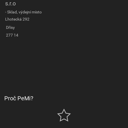
s.r.o
- Sklad, výdejní místo
Lhotecká 292
Dřísy
277 14
Proč PeMi?