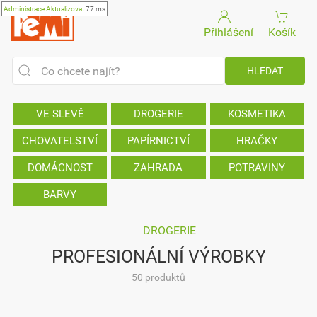
Administrace
Aktualizovat
77 ms
Přihlášení
Košík
VE SLEVĚ
DROGERIE
KOSMETIKA
CHOVATELSTVÍ
PAPÍRNICTVÍ
HRAČKY
DOMÁCNOST
ZAHRADA
POTRAVINY
BARVY
DROGERIE
PROFESIONÁLNÍ VÝROBKY
50 produktů