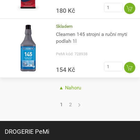
180 Kč
Skladem
Cleamen 145 strojní a ruční mytí
podlah 1l
PeMi kód: 728938
154 Kč
▲ Nahoru
1
2
DROGERIE PeMi