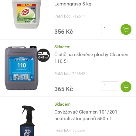
Lemongrass 5 kg
PeMi kód: 719611
356 Kč
Skladem
Čistič na skleněné plochy Cleamen
110 5l
PeMi kód: 726842
365 Kč
Skladem
Osvěžovač Cleamen 101/201
neutralizátor pachů 550ml
PeMi kód: 726925