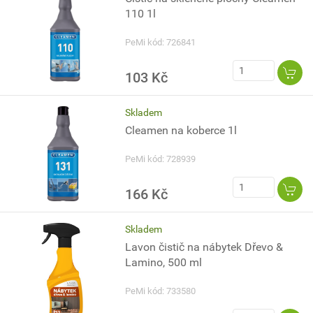
110 1l
PeMi kód: 726841
103 Kč
Skladem
Cleamen na koberce 1l
PeMi kód: 728939
166 Kč
Skladem
Lavon čistič na nábytek Dřevo &
Lamino, 500 ml
PeMi kód: 733580