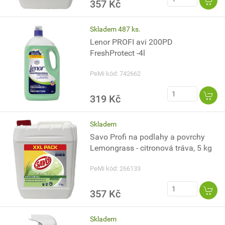
357 Kč
Skladem 487 ks.
Lenor PROFI avi 200PD
FreshProtect -4l
PeMi kód: 742662
319 Kč
Skladem
Savo Profi na podlahy a povrchy
Lemongrass - citronová tráva, 5 kg
PeMi kód: 266133
357 Kč
Skladem