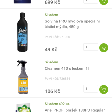
699 Kč
Skladem
Solvina PRO mýdlová speciální
čisticí mýdlo, 450 g
PeMi kód: 271930
49 Kč
Skladem
Cleamen 410 s leskem 1l
PeMi kód: 726884
106 Kč
Skladem 492 ks.
Ariel PROFI prášek 130PD Regular