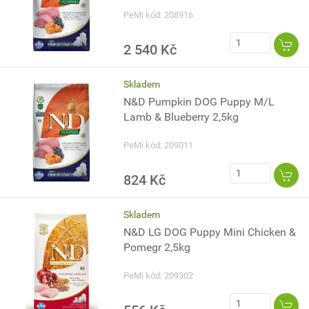
PeMi kód: 208916
2 540 Kč
Skladem
N&D Pumpkin DOG Puppy M/L
Lamb & Blueberry 2,5kg
PeMi kód: 209011
824 Kč
Skladem
N&D LG DOG Puppy Mini Chicken &
Pomegr 2,5kg
PeMi kód: 209302