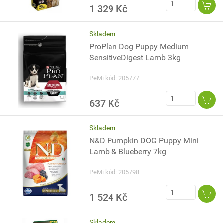
1 329 Kč
Skladem
ProPlan Dog Puppy Medium
SensitiveDigest Lamb 3kg
PeMi kód: 205777
637 Kč
Skladem
N&D Pumpkin DOG Puppy Mini
Lamb & Blueberry 7kg
PeMi kód: 205798
1 524 Kč
Skladem