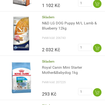
1 102 Kč
Skladem
N&D LG DOG Puppy M/L Lamb &
Blueberry 12kg
PeMi kód: 206743
2 032 Kč
Skladem
Royal Canin Mini Starter
Mother&Babydog 1kg
PeMi kód: 207225
293 Kč