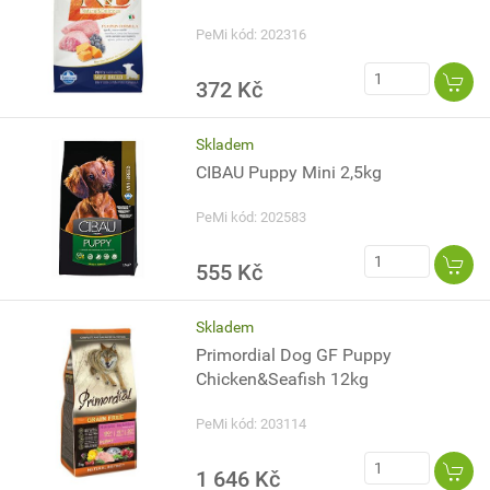
PeMi kód: 202316
372 Kč
Skladem
CIBAU Puppy Mini 2,5kg
PeMi kód: 202583
555 Kč
Skladem
Primordial Dog GF Puppy
Chicken&Seafish 12kg
PeMi kód: 203114
1 646 Kč