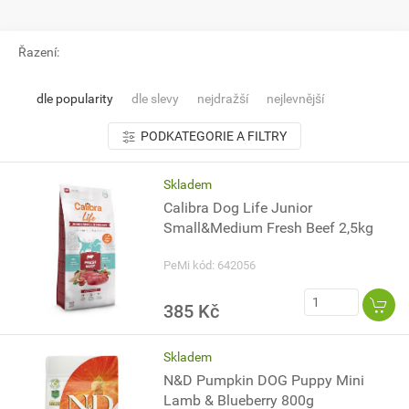
Řazení:
dle popularity
dle slevy
nejdražší
nejlevnější
PODKATEGORIE A FILTRY
Skladem
Calibra Dog Life Junior
Small&Medium Fresh Beef 2,5kg
PeMi kód: 642056
385 Kč
Skladem
N&D Pumpkin DOG Puppy Mini
Lamb & Blueberry 800g