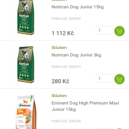
Nutrican Dog Junior 15kg
PeMi kód: 205980
1 112 Kč
Skladem
Nutrican Dog Junior 3kg
PeMi kód: 206074
280 Kč
Skladem
Eminent Dog High Premium Maxi
Junior 15kg
PeMi kód: 206299