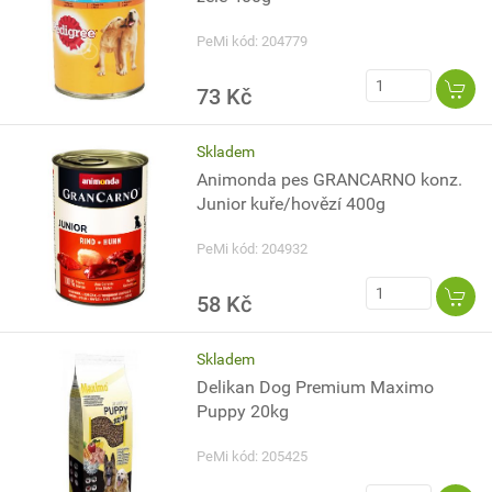
PeMi kód: 204779
73 Kč
Skladem
Animonda pes GRANCARNO konz.
Junior kuře/hovězí 400g
PeMi kód: 204932
58 Kč
Skladem
Delikan Dog Premium Maximo
Puppy 20kg
PeMi kód: 205425