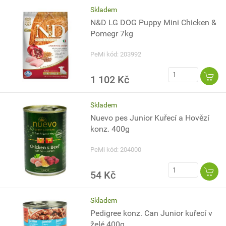
Skladem
N&D LG DOG Puppy Mini Chicken &
Pomegr 7kg
PeMi kód: 203992
1 102 Kč
Skladem
Nuevo pes Junior Kuřecí a Hovězí
konz. 400g
PeMi kód: 204000
54 Kč
Skladem
Pedigree konz. Can Junior kuřecí v
želé 400g