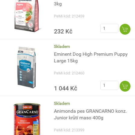
3kg
PeMi kód: 212459
232 Kč
Skladem
Eminent Dog High Premium Puppy
Large 15kg
PeMi kód: 212460
1 044 Kč
Skladem
Animonda pes GRANCARNO konz.
Junior krůtí maso 400g
PeMi kód: 213399