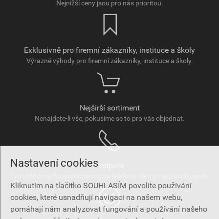
Nejnižší ceny jsou pro nás prioritou.
Exklusivně pro firemní zákazníky, instituce a školy
Výrazné výhody pro firemní zákazníky, instituce a školy.
Nejširší sortiment
Nenajdete-li vše, pokusíme se to pro vás objednat.
Nastavení cookies
Podpora
Tým odborných zaměstnanců na telefonu vám poradí s nákupem.
Kliknutím na tlačítko SOUHLASÍM povolíte používání
cookies, které usnadňují navigaci na našem webu,
pomáhají nám analyzovat fungování a používání našeho