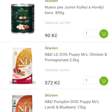
Skladem
Nuevo pes Junior Kuřecí a Hovězí
konz. 800g
PeMi kód: 207785
90 Kč
Skladem
N&D LG DOG Puppy M/L Chicken &
Pomegranate 2,5kg
PeMi kód: 207961
572 Kč
Skladem
N&D Pumpkin DOG Puppy M/L
Lamb & Blueberry 12kg