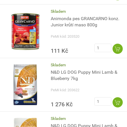
Skladem
Animonda pes GRANCARNO konz.
Junior krůtí maso 800g
PeMi kód: 203520
111 Kč
Skladem
N&D LG DOG Puppy Mini Lamb &
Blueberry 7kg
PeMi kód: 203622
1 276 Kč
Skladem
N&D LG DOG Puppy Mini Lamb &