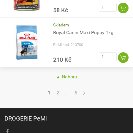
58 Kč
Skladem
Royal Canin Maxi Puppy 1kg
PeMi kód: 213700
210 Kč
▲ Nahoru
1
2
...
6
DROGERIE PeMi