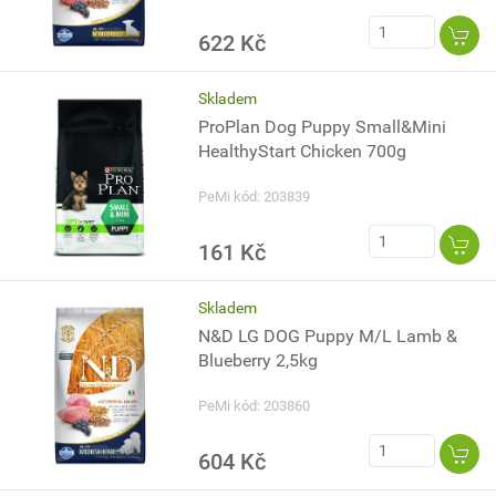
622 Kč
Skladem
ProPlan Dog Puppy Small&Mini
HealthyStart Chicken 700g
PeMi kód: 203839
161 Kč
Skladem
N&D LG DOG Puppy M/L Lamb &
Blueberry 2,5kg
PeMi kód: 203860
604 Kč