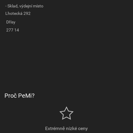
- Sklad, výdejní místo
Lhotecká 292
Dřísy
277 14
Proč PeMi?
Extrémně nízké ceny