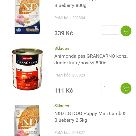
Blueberry 800g
PeMi kód: 203804
339 Kč
Skladem
Animonda pes GRANCARNO konz.
Junior kuře/hovězí 800g
PeMi kód: 203823
111 Kč
Skladem
N&D LG DOG Puppy Mini Lamb &
Blueberry 2,5kg
PeMi kód: 203827