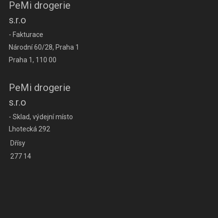
PeMi drogerie
s.r.o
- Fakturace
Národní 60/28, Praha 1
Praha 1, 110 00
PeMi drogerie
s.r.o
- Sklad, výdejní místo
Lhotecká 292
Dřísy
277 14