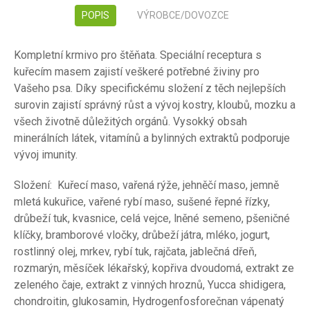
POPIS
VÝROBCE/DOVOZCE
Kompletní krmivo pro štěňata. Speciální receptura s
kuřecím masem zajistí veškeré potřebné živiny pro
Vašeho psa. Díky specifickému složení z těch nejlepších
surovin zajistí správný růst a vývoj kostry, kloubů, mozku a
všech životně důležitých orgánů. Vysokký obsah
minerálních látek, vitamínů a bylinných extraktů podporuje
vývoj imunity.
Složení:
Kuřecí maso, vařená rýže, jehněčí maso, jemně
mletá kukuřice, vařené rybí maso, sušené řepné řízky,
drůbeží tuk, kvasnice, celá vejce, lněné semeno, pšeničné
klíčky, bramborové vločky, drůbeží játra, mléko, jogurt,
rostlinný olej, mrkev, rybí tuk, rajčata, jablečná dřeň,
rozmarýn, měsíček lékařský, kopřiva dvoudomá, extrakt ze
zeleného čaje, extrakt z vinných hroznů, Yucca shidigera,
chondroitin, glukosamin, Hydrogenfosforečnan vápenatý