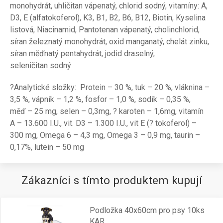
monohydrát, uhličitan vápenatý, chlorid sodný, vitamíny: A,
D3, E (alfatokoferol), K3, B1, B2, B6, B12, Biotin, Kyselina
listová, Niacinamid, Pantotenan vápenatý, cholinchlorid,
síran železnatý monohydrát, oxid manganatý, chelát zinku,
síran měďnatý pentahydrát, jodid draselný,
seleničitan sodný
?Analytické složky:
Protein – 30 %, tuk – 20 %, vláknina –
3,5 %, vápník – 1,2 %, fosfor – 1,0 %, sodík – 0,35 %,
měď – 25 mg, selen – 0,3mg, ? karoten – 1,6mg, vitamín
A – 13.600 I.U., vit. D3 – 1.300 I.U., vit E (? tokoferol) –
300 mg, Omega 6 – 4,3 mg, Omega 3 – 0,9 mg, taurin –
0,17%, lutein – 50 mg
Zákazníci s tímto produktem kupují
Podložka 40x60cm pro psy 10ks
KAR