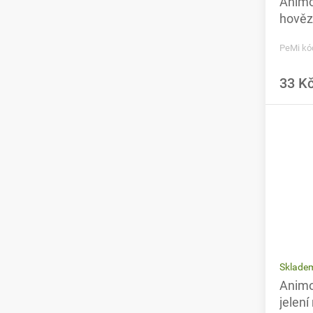
Animo
hověz
PeMi kó
33 K
Sklade
Animo
jelen