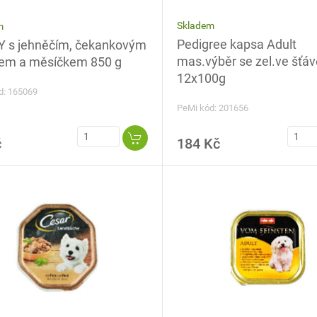
Skladem
m
Pedigree kapsa Adult
 s jehněčím, čekankovým
mas.výběr se zel.ve šťáv
em a měsíčkem 850 g
12x100g
d: 165069
PeMi kód: 201656
č
184 Kč