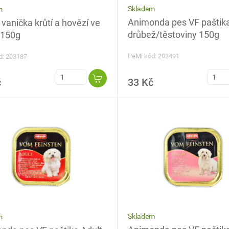
Skladem
m
Animonda pes VF paštika
vanička krůtí a hovězí ve
drůbež/těstoviny 150g
 150g
PeMi kód: 203491
d: 203187
č
33 Kč
Skladem
m