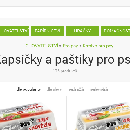
CHOVATELSTVÍ
PAPÍRNICTVÍ
HRAČKY
DOMÁCNOS
CHOVATELSTVÍ
»
Pro psy
»
Krmivo pro psy
apsičky a paštiky pro p
175 produktů
dle popularity
dle slevy
nejdražší
nejlevnější