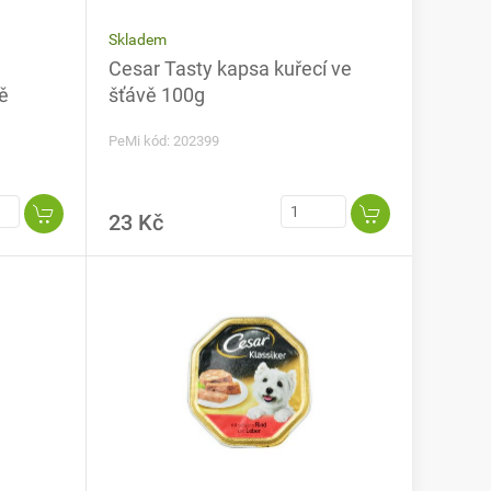
Skladem
Cesar Tasty kapsa kuřecí ve
ě
šťávě 100g
PeMi kód: 202399
23 Kč