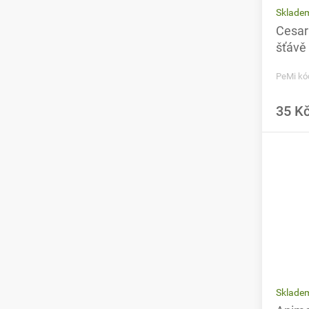
Sklade
Cesar 
šťávě
PeMi kó
35 K
Sklade