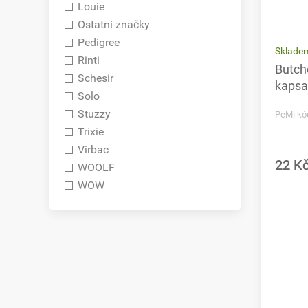
Louie
Ostatní značky
Pedigree
Sklade
Rinti
Butche
Schesir
kapsa
Solo
Stuzzy
PeMi kó
Trixie
Virbac
22 K
WOOLF
WOW