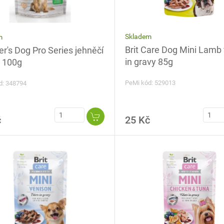
Skladem
m
Brit Care Dog Mini Lamb f
r's Dog Pro Series jehněčí
in gravy 85g
 100g
PeMi kód: 529013
d: 348794
č
25 Kč