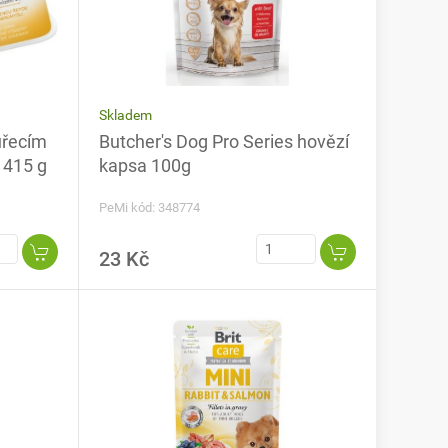
Skladem
uřecím
Butcher's Dog Pro Series hovězí
 415 g
kapsa 100g
PeMi kód: 348774
23 Kč