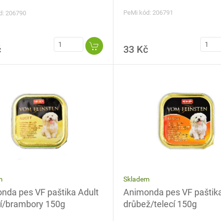
PeMi kód: 206791
d: 206790
č
33 Kč
Skladem
m
Animonda pes VF paštika
nda pes VF paštika Adult
drůbež/telecí 150g
í/brambory 150g