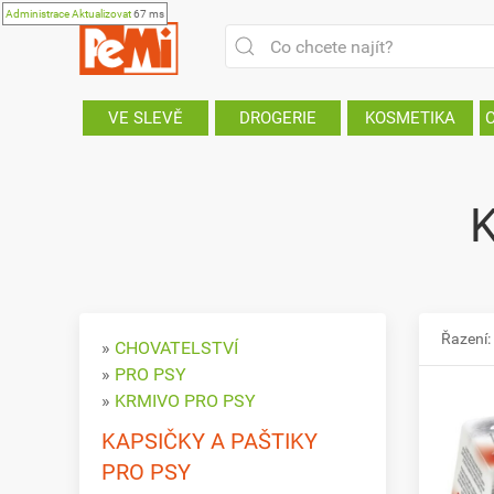
Administrace
Aktualizovat
67 ms
VE SLEVĚ
DROGERIE
KOSMETIKA
K
Řazení:
»
CHOVATELSTVÍ
»
PRO PSY
»
KRMIVO PRO PSY
KAPSIČKY A PAŠTIKY
PRO PSY