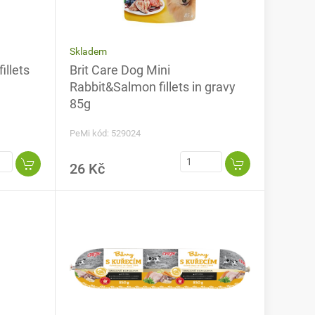
Skladem
illets
Brit Care Dog Mini
Rabbit&Salmon fillets in gravy
85g
PeMi kód: 529024
26 Kč