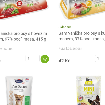
Skladem
m
Sam vanička pro psy s k
anička pro psy s hovězím
masem, 97% podíl masa,
, 97% podíl masa, 415 g
PeMi kód: 267084
d: 267085
č
42 Kč