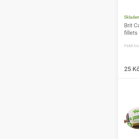
Sklade
Brit 
fillet
PeMi kó
25 K