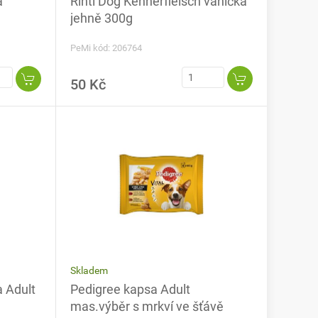
a
Rinti Dog Kennerfleisch vanička
jehně 300g
PeMi kód: 206764
50 Kč
Skladem
 Adult
Pedigree kapsa Adult
mas.výběr s mrkví ve šťávě