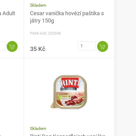
Skladem
 Adult
Cesar vanička hovězí paštika s
játry 150g
PeMi kód: 203548
35 Kč
Skladem