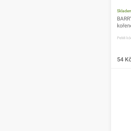
Sklade
BARRY
kořen
PeMi kó
54 K