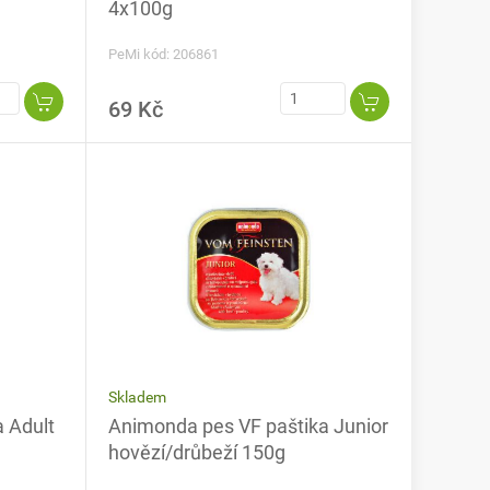
4x100g
PeMi kód: 206861
69 Kč
Skladem
 Adult
Animonda pes VF paštika Junior
hovězí/drůbeží 150g