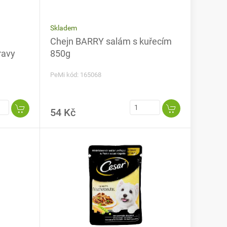
Skladem
Chejn BARRY salám s kuřecím
ravy
850g
PeMi kód: 165068
54 Kč