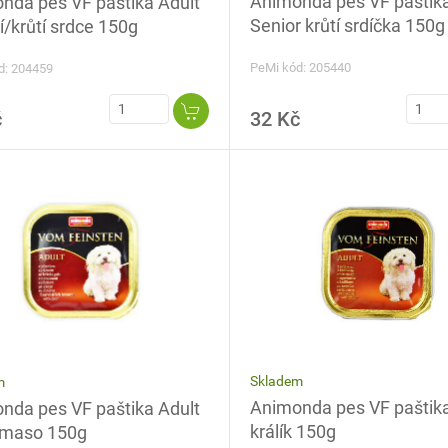
Animonda pes VF paštik
nda pes VF paštika Adult
Senior krůtí srdíčka 150g
í/krůtí srdce 150g
PeMi kód: 205440
d: 204459
č
32 Kč
Skladem
m
Animonda pes VF paštika
nda pes VF paštika Adult
králík 150g
í maso 150g