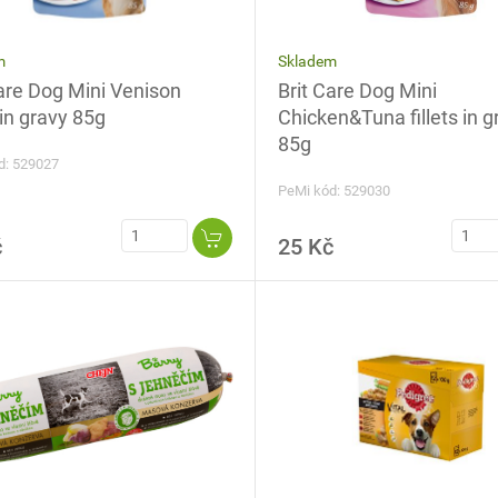
Skladem
m
Brit Care Dog Mini
Care Dog Mini Venison
Chicken&Tuna fillets in g
s in gravy 85g
85g
d: 529027
PeMi kód: 529030
č
25 Kč