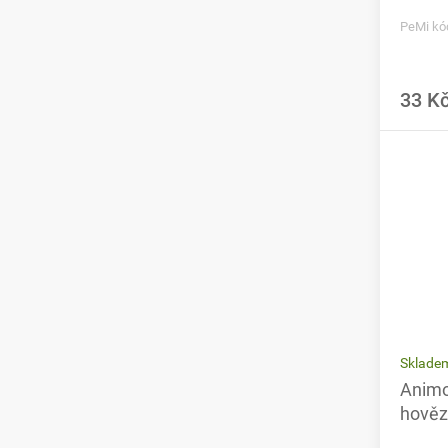
PeMi kó
33 K
Sklade
Animo
hověz