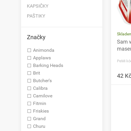
KAPSIČKY
PAŠTIKY
Sklade
Značky
Sam v
masem
Animonda
Applaws
PeMi kó
Barking Heads
Brit
42 K
Butcher's
Calibra
Carnilove
Fitmin
Friskies
Grand
Churu