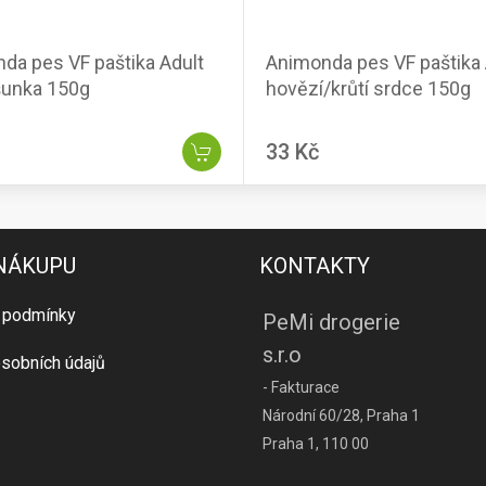
da pes VF paštika Adult
Animonda pes VF paštika 
šunka 150g
hovězí/krůtí srdce 150g
33 Kč
 NÁKUPU
KONTAKTY
 podmínky
PeMi drogerie
s.r.o
sobních údajů
- Fakturace
Národní 60/28, Praha 1
Praha 1, 110 00