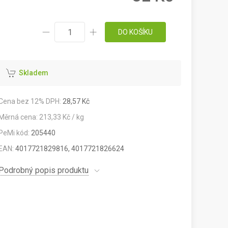
DO KOŠÍKU
Skladem
Cena bez 12% DPH:
28,57 Kč
Měrná cena: 213,33 Kč / kg
PeMi kód:
205440
EAN:
4017721829816, 4017721826624
Podrobný popis produktu