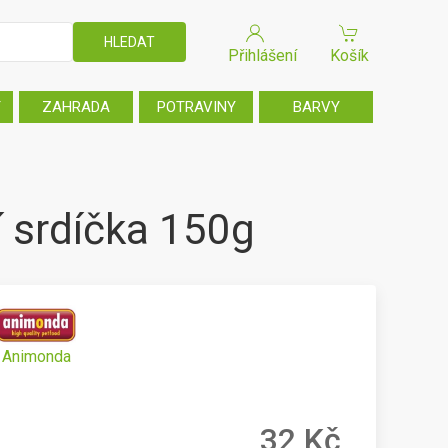
Přihlášení
Košík
T
ZAHRADA
POTRAVINY
BARVY
í srdíčka 150g
Animonda
32 Kč