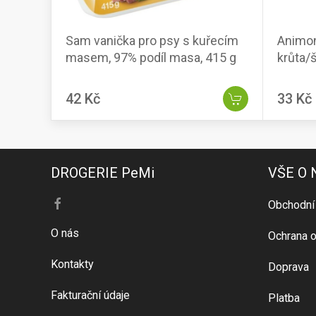
Sam vanička pro psy s kuřecím
Animon
masem, 97% podíl masa, 415 g
krůta/
42 Kč
33 Kč
DROGERIE PeMi
VŠE O
Obchodní
O nás
Ochrana o
Kontakty
Doprava
Fakturační údaje
Platba