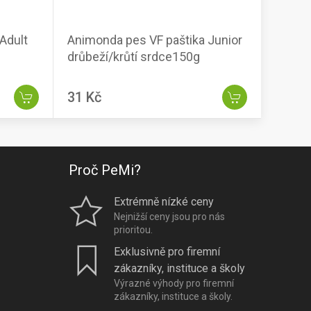
Adult
Animonda pes VF paštika Junior
drůbeží/krůtí srdce150g
31 Kč
Proč PeMi?
Extrémně nízké ceny
Nejnižší ceny jsou pro nás
prioritou.
Exklusivně pro firemní
zákazníky, instituce a školy
Výrazné výhody pro firemní
zákazníky, instituce a školy.