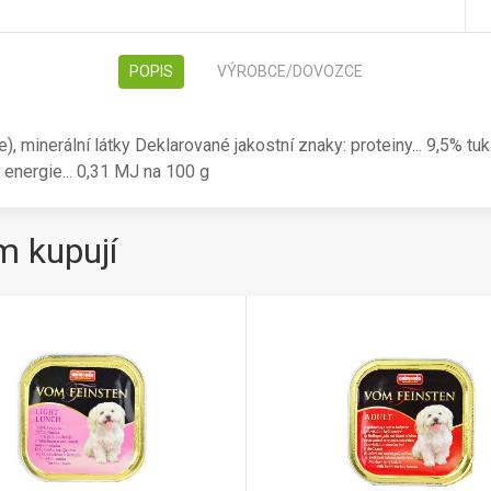
POPIS
VÝROBCE/DOVOZCE
 minerální látky Deklarované jakostní znaky: proteiny... 9,5% tuk..
á energie... 0,31 MJ na 100 g
m kupují