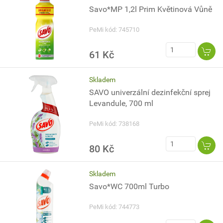
Savo*MP 1,2l Prim Květinová Vůně
PeMi kód: 745710
61 Kč
Skladem
SAVO univerzální dezinfekční sprej
Levandule, 700 ml
PeMi kód: 738168
80 Kč
Skladem
Savo*WC 700ml Turbo
PeMi kód: 744773