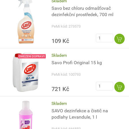
Skladem
Savo bez chloru odmašťovač
dezinfekční prostředek, 700 ml
PeMi kód: 273573
109 Kč
Skladem
OMEZENÍ DOPRAVY
Savo Profi Original 15 kg
PeMi kód: 100793
721 Kč
Skladem
SAVO dezinfekce a čistič na
podlahy Levandule, 1 l
PeMi kód: 666850