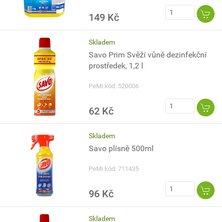
149 Kč
Skladem
Savo Prim Svěží vůně dezinfekční
prostředek, 1,2 l
PeMi kód: 520006
62 Kč
Skladem
Savo plísně 500ml
PeMi kód: 711435
96 Kč
Skladem