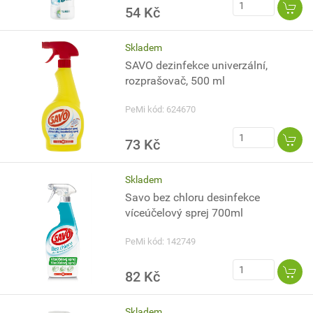
54 Kč
Skladem
SAVO dezinfekce univerzální,
rozprašovač, 500 ml
PeMi kód: 624670
73 Kč
Skladem
Savo bez chloru desinfekce
víceúčelový sprej 700ml
PeMi kód: 142749
82 Kč
Skladem