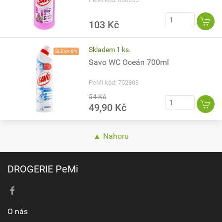
103 Kč
Skladem 1 ks.
SLEVA 8%
Savo WC Oceán 700ml
PeMi kód: 752803
54 Kč
49,90 Kč
▲ Nahoru
DROGERIE PeMi
O nás