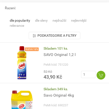
Řazení:
dle popularity
dle slevy
nejdražší
nejlevnější
relevance
PODKATEGORIE A FILTRY
Skladem 101 ks.
SLEVA 16%
SAVO Original 1,2 l
PeMi kód: 751220
52 Kč
43,90 Kč
Skladem 349 ks.
Savo Original 4kg
PeMi kód: 690237