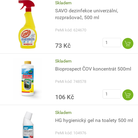
Skladem
SAVO dezinfekce univerzální,
rozprašovač, 500 ml
PeMi kód: 624670
73 Kč
Skladem
Bioprospect ČOV koncentrát 500ml
PeMi kód: 748578
106 Kč
Skladem
HG hygienický gel na toalety 500 ml
PeMi kód: 104976