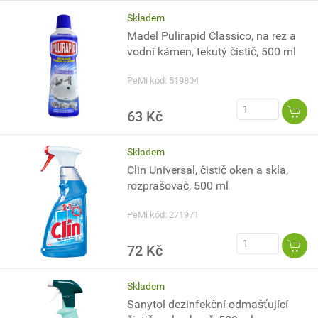
Skladem
Madel Pulirapid Classico, na rez a
vodní kámen, tekutý čistič, 500 ml
PeMi kód: 519804
63 Kč
Skladem
Clin Universal, čistič oken a skla,
rozprašovač, 500 ml
PeMi kód: 271971
72 Kč
Skladem
Sanytol dezinfekční odmašťující