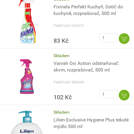
Fixinela Perfekt Kuchyň, čistič do
kuchyně, rozprašovač, 500 ml
PeMi kód: 624415
83 Kč
Skladem
Vanish Oxi Action odstraňovač
skvrn, rozprašovač, 500 ml
PeMi kód: 586444
102 Kč
Skladem
Lilien Exclusive Hygiene Plus tekuté
mýdlo 500 ml