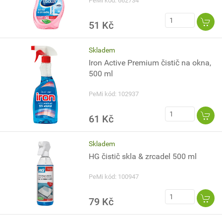
PeMi kód: 662734
51 Kč
Skladem
Iron Active Premium čistič na okna,
500 ml
PeMi kód: 102937
61 Kč
Skladem
HG čistič skla & zrcadel 500 ml
PeMi kód: 100947
79 Kč