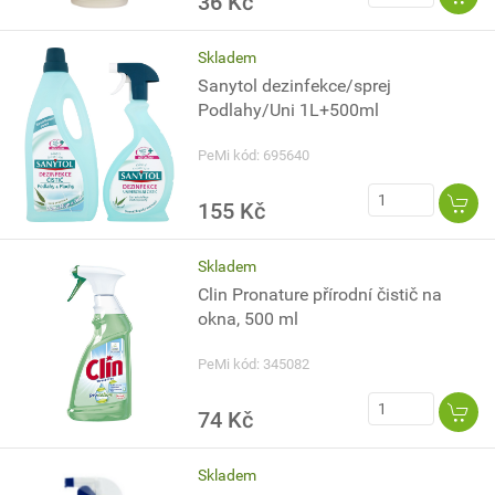
36 Kč
Skladem
Sanytol dezinfekce/sprej
Podlahy/Uni 1L+500ml
PeMi kód: 695640
155 Kč
Skladem
Clin Pronature přírodní čistič na
okna, 500 ml
PeMi kód: 345082
74 Kč
Skladem