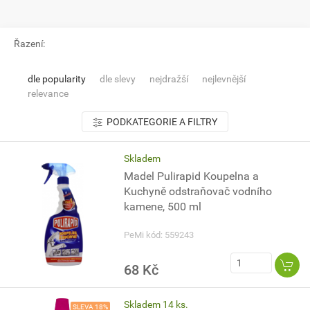
Řazení:
dle popularity
dle slevy
nejdražší
nejlevnější
relevance
PODKATEGORIE A FILTRY
Skladem
Madel Pulirapid Koupelna a
Kuchyně odstraňovač vodního
kamene, 500 ml
PeMi kód: 559243
68 Kč
Skladem 14 ks.
SLEVA 18%