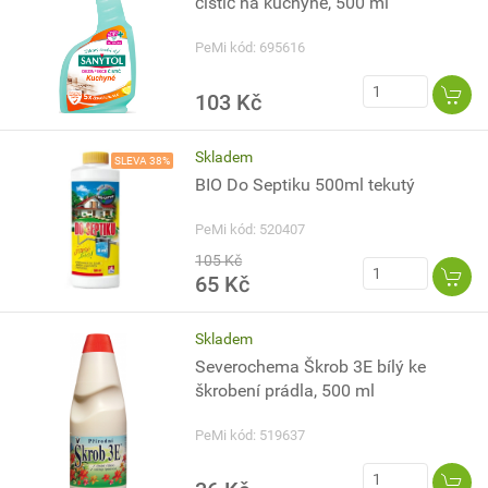
čistič na kuchyně, 500 ml
PeMi kód: 695616
103 Kč
Skladem
SLEVA 38%
BIO Do Septiku 500ml tekutý
PeMi kód: 520407
105 Kč
65 Kč
Skladem
Severochema Škrob 3E bílý ke
škrobení prádla, 500 ml
PeMi kód: 519637