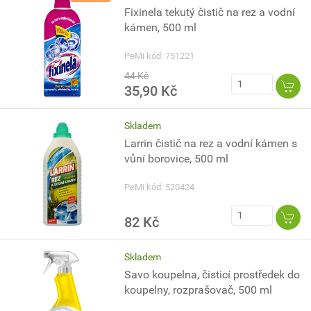
Fixinela tekutý čistič na rez a vodní
kámen, 500 ml
PeMi kód: 751221
44 Kč
35,90 Kč
Skladem
Larrin čistič na rez a vodní kámen s
vůní borovice, 500 ml
PeMi kód: 520424
82 Kč
Skladem
Savo koupelna, čisticí prostředek do
koupelny, rozprašovač, 500 ml