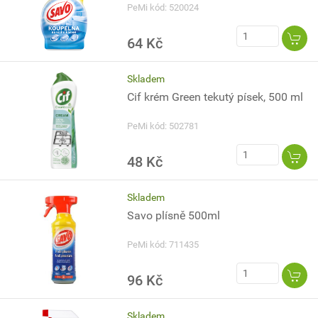
PeMi kód: 520024
64 Kč
Skladem
Cif krém Green tekutý písek, 500 ml
PeMi kód: 502781
48 Kč
Skladem
Savo plísně 500ml
PeMi kód: 711435
96 Kč
Skladem