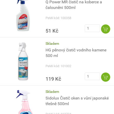
Q Power MR čistič na koberce a
čalounění 500ml
PeMi kód: 100358
51 Kč
Skladem
HG pěnový čistič vodního kamene
500 ml
PeMi kód: 101002
119 Kč
Skladem
Sidolux Čistič oken s vůní japonské
třešně 500ml