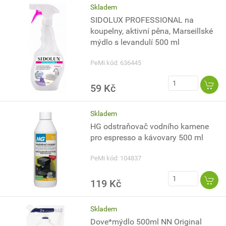
Skladem
SIDOLUX PROFESSIONAL na
koupelny, aktivní pěna, Marseillské
mýdlo s levandulí 500 ml
PeMi kód: 636445
59 Kč
Skladem
HG odstraňovač vodního kamene
pro espresso a kávovary 500 ml
PeMi kód: 104837
119 Kč
Skladem
Dove*mýdlo 500ml NN Original