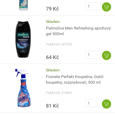
79 Kč
Skladem
Palmolive Men Refreshing sprchový
gel 500ml
PeMi kód: 587929
64 Kč
Skladem
Fixinela Perfekt Koupelna, čistič
koupelny, rozprašovač, 500 ml
PeMi kód: 519895
81 Kč