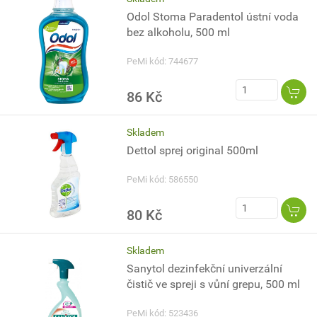
Odol Stoma Paradentol ústní voda
bez alkoholu, 500 ml
PeMi kód: 744677
86 Kč
Skladem
Dettol sprej original 500ml
PeMi kód: 586550
80 Kč
Skladem
Sanytol dezinfekční univerzální
čistič ve spreji s vůní grepu, 500 ml
PeMi kód: 523436