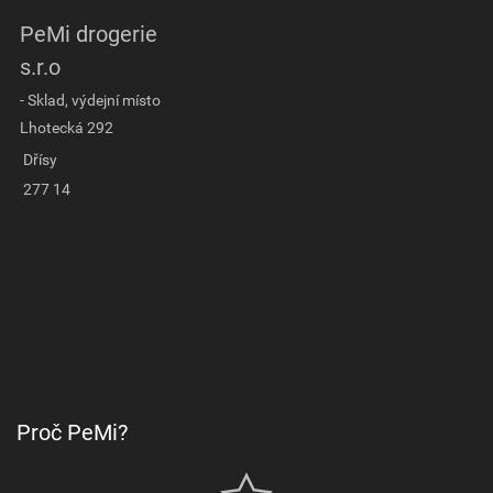
PeMi drogerie
s.r.o
- Sklad, výdejní místo
Lhotecká 292
Dřísy
277 14
Proč PeMi?