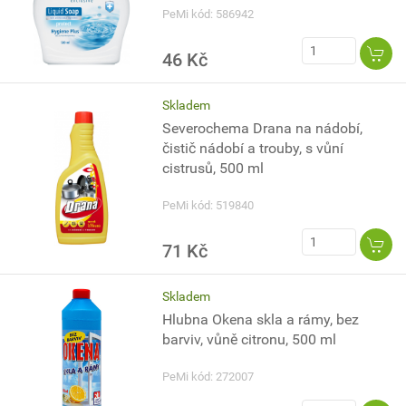
PeMi kód: 586942
46 Kč
Skladem
Severochema Drana na nádobí,
čistič nádobí a trouby, s vůní
cistrusů, 500 ml
PeMi kód: 519840
71 Kč
Skladem
Hlubna Okena skla a rámy, bez
barviv, vůně citronu, 500 ml
PeMi kód: 272007