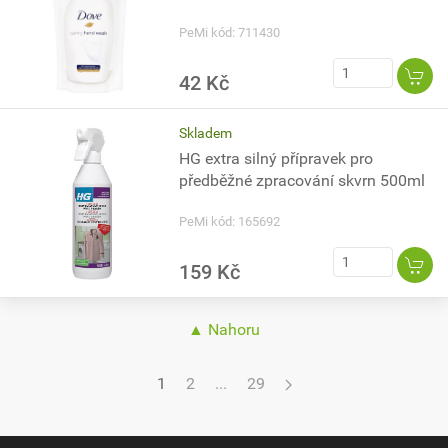
PeMi kód: 711430
42 Kč
Skladem
HG extra silný přípravek pro
předběžné zpracování skvrn 500ml
PeMi kód: 165692
159 Kč
▲ Nahoru
1
2
...
29