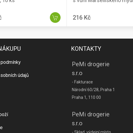
, 10 ks
s vůní Marseillského mýdl
č
216 Kč
 NÁKUPU
KONTAKTY
 podmínky
PeMi drogerie
s.r.o
sobních údajů
- Fakturace
Národní 60/28, Praha 1
Praha 1, 110 00
PeMi drogerie
boží
s.r.o
e
- Sklad, výdejní místo