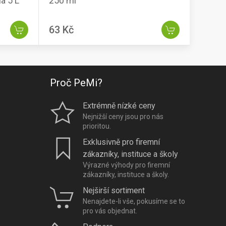
a 5 L
250 ml
63 Kč
Proč PeMi?
Extrémně nízké ceny
Nejnižší ceny jsou pro nás
prioritou.
Exklusivně pro firemní
zákazníky, instituce a školy
Výrazné výhody pro firemní
zákazníky, instituce a školy.
Nejširší sortiment
Nenajdete-li vše, pokusíme se to
pro vás objednat.