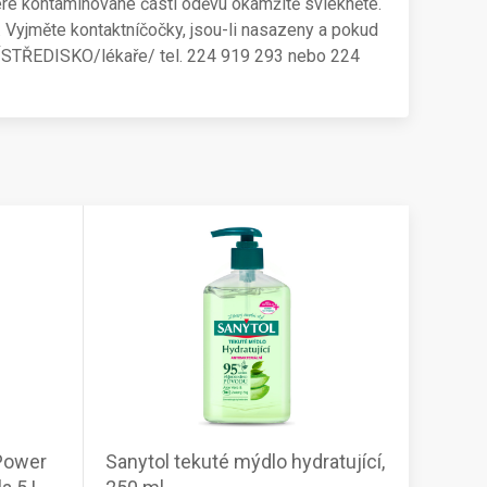
ré kontaminované části oděvu okamžitě svlékněte.
Vyjměte kontaktníčočky, jsou-li nasazeny a pokud
NÍSTŘEDISKO/lékaře/ tel. 224 919 293 nebo 224
Power
Sanytol tekuté mýdlo hydratující,