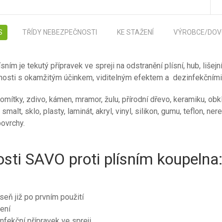
S
TŘÍDY NEBEZPEČNOSTI
KE STAŽENÍ
VÝROBCE/DOV
sním je tekutý přípravek ve spreji na odstranění plísní, hub, lišej
osti s okamžitým účinkem, viditelným efektem a dezinfekčními 
omítky, zdivo, kámen, mramor, žulu, přírodní dřevo, keramiku, obk
malt, sklo, plasty, laminát, akryl, vinyl, silikon, gumu, teflon, nere
ovrchy.
osti SAVO proti plísním koupelna
íseň již po prvním použití
ení
nfekční přípravek ve spreji