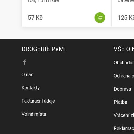
rolí, 15 m role
baterie
57 Kč
125 K
DROGERIE PeMi
VŠE O
Obchodní
O nás
Ochrana o
Kontakty
Doprava
Fakturační údaje
Platba
Volná místa
Vrácení z
Reklamac