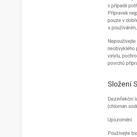
v případě pot
Přípravek nej
pouze v dobře
s používáním,
Nepoužívejte 
neobvyklého p
vinylu, pochr
povrchů přípr
Složení 
Dezinfekční l
(chlornan sodn
Upozornění:
Používejte bi