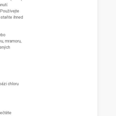
nutí.
 Používejte
estaňte ihned
ebo
vu, mramoru,
zených
bázi chloru
ečtěte