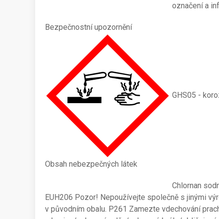
označení a in
Bezpečnostní upozornění
GHS05 - koroz
Obsah nebezpečných látek
Chlornan sodn
EUH206 Pozor! Nepoužívejte společně s jinými vý
v původním obalu. P261 Zamezte vdechování prach