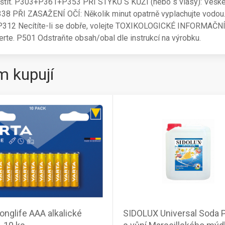
 štít. P303+P361+P353 PŘI STYKU S KŮŽÍ (nebo s vlasy): Veške
 PŘI ZASAŽENÍ OČÍ: Několik minut opatrně vyplachujte vodou. 
í. P312 Necítíte-li se dobře, volejte TOXIKOLOGICKÉ INFORMAČ
rte. P501 Odstraňte obsah/obal dle instrukcí na výrobku.
m kupují
onglife AAA alkalické
SIDOLUX Universal Soda 