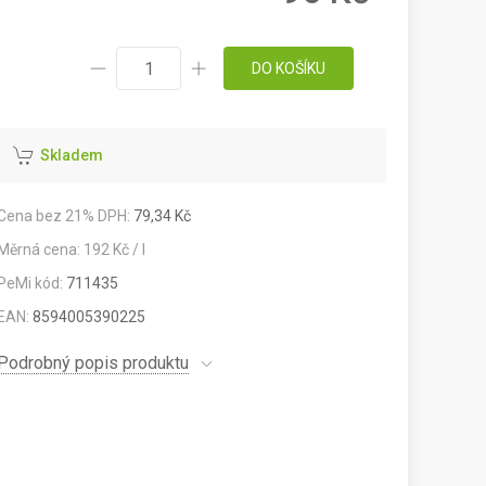
DO KOŠÍKU
Skladem
Cena bez 21% DPH:
79,34 Kč
Měrná cena: 192 Kč / l
PeMi kód:
711435
EAN:
8594005390225
Podrobný popis produktu