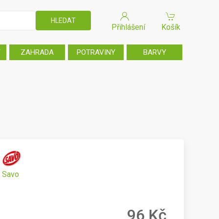
Přihlášení
Košík
T
ZAHRADA
POTRAVINY
BARVY
Savo
96 Kč