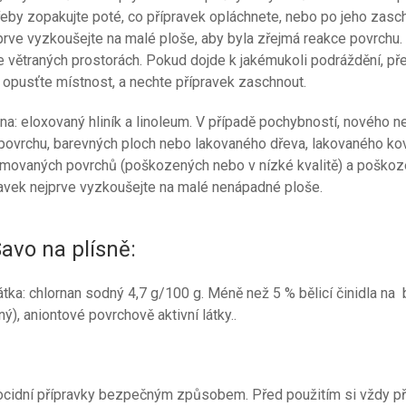
řeby zopakujte poté, co přípravek opláchnete, nebo po jeho zasch
prve vyzkoušejte na malé ploše, aby byla zřejmá reakce povrchu.
 větraných prostorách. Pokud dojde k jakémukoli podráždění, př
 opusťte místnost, a nechte přípravek zaschnout.
na: eloxovaný hliník a linoleum. V případě pochybností, nového n
ovrchu, barevných ploch nebo lakovaného dřeva, lakovaného ko
omovaných povrchů (poškozených nebo v nízké kvalitě) a poško
avek nejprve vyzkoušejte na malé nenápadné ploše.
Savo na plísně:
átka: chlornan sodný 4,7 g/100 g. Méně než 5 % bělicí činidla na 
ý), aniontové povrchově aktivní látky..
ocidní přípravky bezpečným způsobem. Před použitím si vždy př