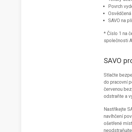
Povrch vyde
Osvědčená 
SAVO na pl
* Číslo 1 na 
společnosti 
SAVO prot
Stlačte bezpe
do pracovní p
červenou bezp
odstraňte a vy
Nastříkejte S
navlhčení pov
ošetřené míst
neodstraňujte