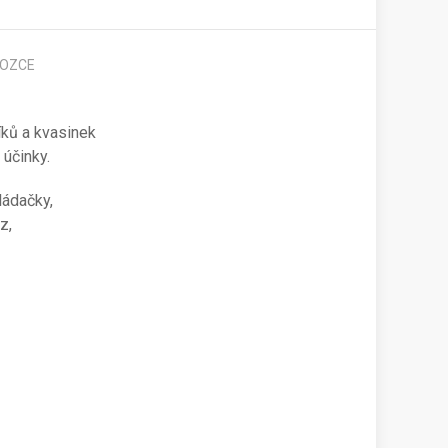
OZCE
níků a kvasinek
účinky.
ládačky,
z,
: