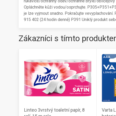
rukavice/ochranný oděv/ochranné brýle/obličejový
Opláchněte kůži vodou/osprchujte. P305+P351+P338
je lze vyjmout snadno. Pokračujte vevyplachován
915 402 (24 hodin denně) P391 Uniklý produkt sebe
Zákazníci s tímto produkte
Linteo 3vrstvý toaletní papír, 8
Varta L