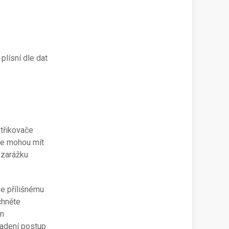
plísní dle dat
střikovače
eje mohou mít
 zarážku
se přílišnému
chněte
em
padení postup