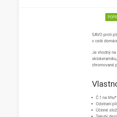
POPI
SAVO proti plí
v celé domácn
Je vhodný na 
sklokeramiku, s
chromované p
Vlastn
Č.1 na trhu*
Odstraní pl
Účinné slož
Tekutý dezi