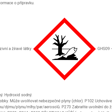
formace o přípravku.
ivní a žíravé látky
GHS09 - 
ý. Hydroxid sodný.
robky. Může uvolňovat nebezpečné plyny (chlor). P102 Uchováve
u/dýmu/plynu/mlhy/par/aerosolů. P273 Zabraňte uvolnění do živ