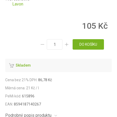
Lavon
105 Kč
DO KOŠÍKU
Skladem
Cena bez 21% DPH:
86,78 Kč
Měrná cena: 21 Kč / l
PeMi kód:
615896
EAN:
8594187140267
Podrobný popis produktu