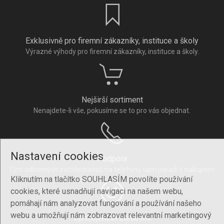
Exklusivně pro firemní zákazníky, instituce a školy
Výrazné výhody pro firemní zákazníky, instituce a školy.
Nejširší sortiment
Nenajdete-li vše, pokusíme se to pro vás objednat.
Nastavení cookies
Podpora
Tým odborných zaměstnanců na telefonu vám poradí s nákupem.
Kliknutím na tlačítko SOUHLASÍM povolíte používání
cookies, které usnadňují navigaci na našem webu,
pomáhají nám analyzovat fungování a používání našeho
webu a umožňují nám zobrazovat relevantní marketingový
Spokojenost zaručena