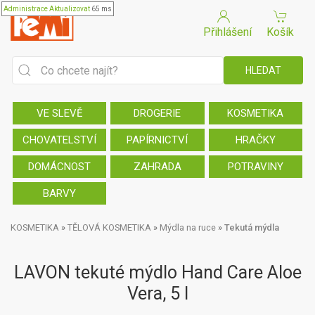
Administrace
Aktualizovat
65 ms
Přihlášení
Košík
VE SLEVĚ
DROGERIE
KOSMETIKA
CHOVATELSTVÍ
PAPÍRNICTVÍ
HRAČKY
DOMÁCNOST
ZAHRADA
POTRAVINY
BARVY
KOSMETIKA
»
TĚLOVÁ KOSMETIKA
»
Mýdla na ruce
»
Tekutá mýdla
LAVON tekuté mýdlo Hand Care Aloe
Vera, 5 l