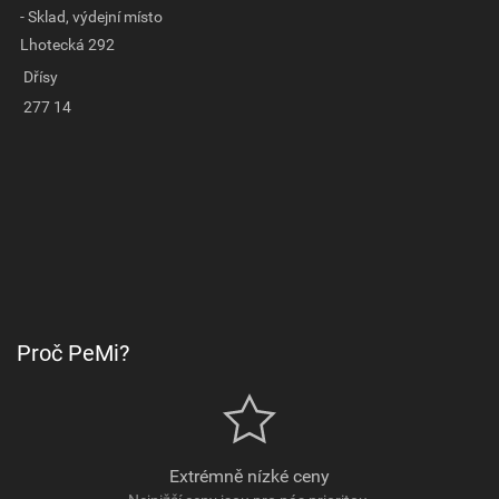
- Sklad, výdejní místo
Lhotecká 292
Dřísy
277 14
Proč PeMi?
Extrémně nízké ceny