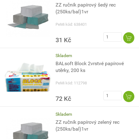
ZZ ručník papírový šedý rec
(250ks/bal)1vr
PeMi kód: 638401
31 Kč
Skladem
BALsoft Block 2vrstvé papírové
utěrky, 200 ks
PeMi kód: 112798
72 Kč
Skladem
ZZ ručník papírový zelený rec
(250ks/bal)1vr