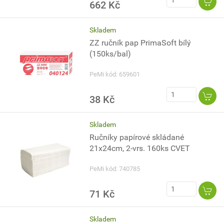
662 Kč
Skladem
ZZ ručník pap PrimaSoft bílý
(150ks/bal)
PeMi kód: 659601
38 Kč
Skladem
Ručníky papírové skládané
21x24cm, 2-vrs. 160ks CVET
PeMi kód: 740785
71 Kč
Skladem