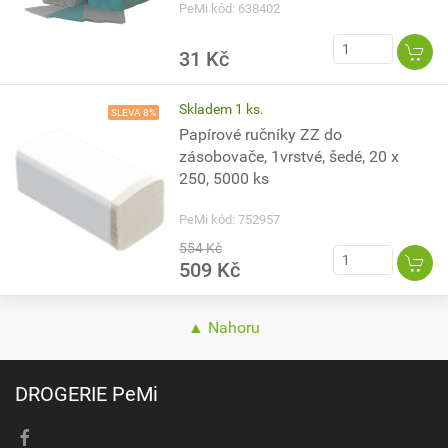
PeMi kód: 638402
31 Kč
Skladem 1 ks.
SLEVA 8%
Papírové ručníky ZZ do
zásobovače, 1vrstvé, šedé, 20 x
250, 5000 ks
PeMi kód: 752957
554 Kč
509 Kč
▲ Nahoru
DROGERIE PeMi