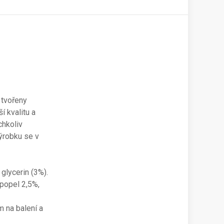
 tvořeny
í kvalitu a
chkoliv
výrobku se v
 glycerin (3%).
 popel 2,5%,
m na balení a