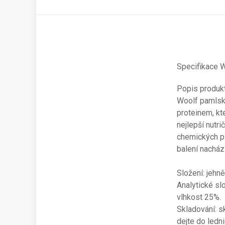
Specifikace W
Popis produk
Woolf pamlsky
proteinem, kte
nejlepší nutr
chemických př
balení nachází
Složení: jehně
Analytické sl
vlhkost 25%.
Skladování: s
dejte do ledn