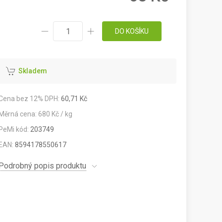
DO KOŠÍKU
Skladem
Cena bez 12% DPH:
60,71 Kč
Měrná cena: 680 Kč / kg
PeMi kód:
203749
EAN:
8594178550617
Podrobný popis produktu