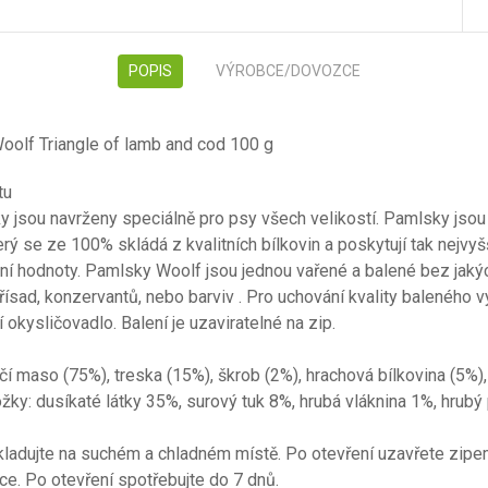
POPIS
VÝROBCE/DOVOZCE
oolf Triangle of lamb and cod 100 g
tu
 jsou navrženy speciálně pro psy všech velikostí. Pamlsky jsou
rý se ze 100% skládá z kvalitních bílkovin a poskytují tak nejvyšš
iční hodnoty. Pamlsky Woolf jsou jednou vařené a balené bez jaký
ísad, konzervantů, nebo barviv . Pro uchování kvality baleného 
 okysličovadlo. Balení je uzaviratelné na zip.
čí maso (75%), treska (15%), škrob (2%), hrachová bílkovina (5%),
ožky: dusíkaté látky 35%, surový tuk 8%, hrubá vláknina 1%, hrubý
kladujte na suchém a chladném místě. Po otevření uzavřete zipe
ice. Po otevření spotřebujte do 7 dnů.