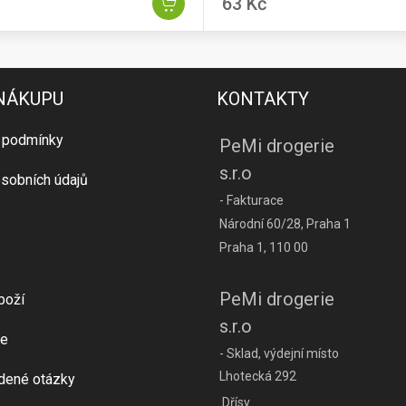
63 Kč
 NÁKUPU
KONTAKTY
 podmínky
PeMi drogerie
s.r.o
sobních údajů
- Fakturace
Národní 60/28, Praha 1
Praha 1, 110 00
PeMi drogerie
boží
s.r.o
e
- Sklad, výdejní místo
Lhotecká 292
dené otázky
Dřísy