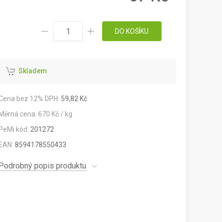
DO KOŠÍKU
Skladem
Cena bez 12% DPH:
59,82 Kč
Měrná cena: 670 Kč / kg
PeMi kód:
201272
EAN:
8594178550433
Podrobný popis produktu