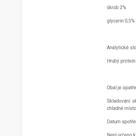
škrob 2%
glycerin 0,5%
Analytické sl
Hrubý protein
Obal je opatř
Skladování: s
chladné místo
Datum spotřeb
Není určeno k