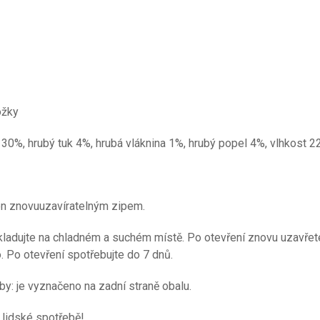
ožky
 30%, hrubý tuk 4%, hrubá vláknina 1%, hrubý popel 4%, vlhkost 2
en znovuuzavíratelným zipem.
kladujte na chladném a suchém místě. Po otevření znovu uzavřete
. Po otevření spotřebujte do 7 dnů.
y: je vyznačeno na zadní straně obalu.
 lidské spotřebě!