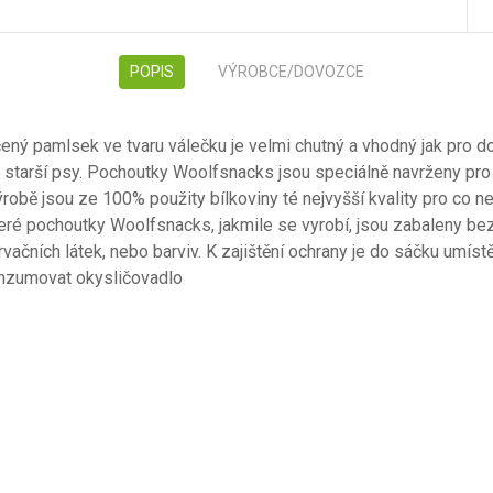
POPIS
VÝROBCE/DOVOZCE
ý pamlsek ve tvaru válečku je velmi chutný a vhodný jak pro d
 a starší psy. Pochoutky Woolfsnacks jsou speciálně navrženy pr
robě jsou ze 100% použity bílkoviny té nejvyšší kvality pro co ne
eré pochoutky Woolfsnacks, jakmile se vyrobí, jsou zabaleny b
rvačních látek, nebo barviv. K zajištění ochrany je do sáčku umís
onzumovat okysličovadlo