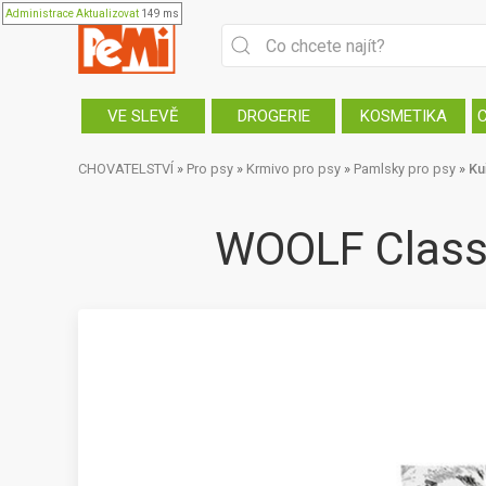
Administrace
Aktualizovat
149 ms
VE SLEVĚ
DROGERIE
KOSMETIKA
CHOVATELSTVÍ
»
Pro psy
»
Krmivo pro psy
»
Pamlsky pro psy
»
Ku
WOOLF Classi