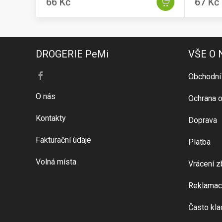
66 Kč
67 Kč
DROGERIE PeMi
VŠE O
Obchodní
O nás
Ochrana o
Kontakty
Doprava
Fakturační údaje
Platba
Volná místa
Vrácení z
Reklamac
Často kla