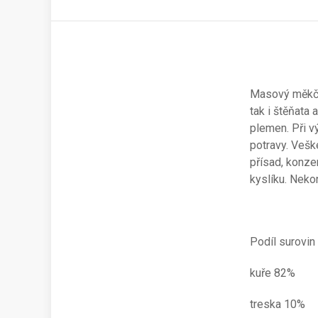
Masový měkčen
tak i štěňata
plemen. Při vý
potravy. Vešk
přísad, konze
kyslíku. Nek
Podíl surovin
kuře 82%
treska 10%