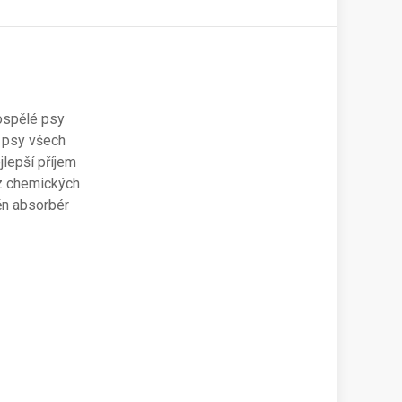
ospělé psy
o psy všech
jlepší příjem
ez chemických
těn absorbér