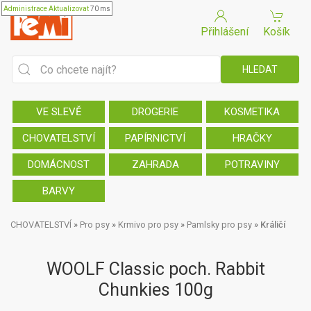
Administrace
Aktualizovat
70 ms
Přihlášení
Košík
VE SLEVĚ
DROGERIE
KOSMETIKA
CHOVATELSTVÍ
PAPÍRNICTVÍ
HRAČKY
DOMÁCNOST
ZAHRADA
POTRAVINY
BARVY
CHOVATELSTVÍ
»
Pro psy
»
Krmivo pro psy
»
Pamlsky pro psy
»
Králičí
WOOLF Classic poch. Rabbit
Chunkies 100g