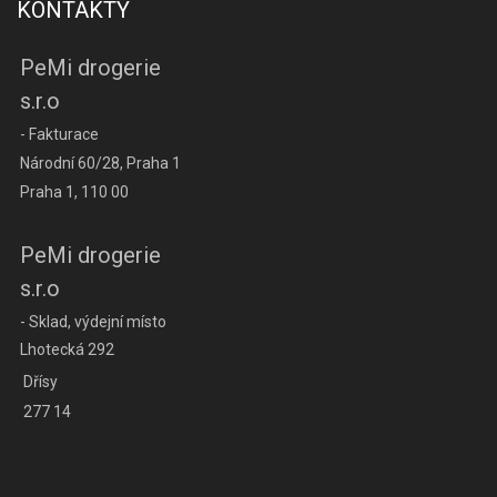
KONTAKTY
PeMi drogerie
s.r.o
- Fakturace
Národní 60/28, Praha 1
Praha 1, 110 00
PeMi drogerie
s.r.o
- Sklad, výdejní místo
Lhotecká 292
Dřísy
277 14