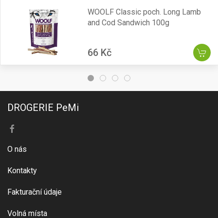
WOOLF Classic poch. Long Lamb
and Cod Sandwich 100g
66 Kč
DROGERIE PeMi
O nás
Kontakty
Fakturační údaje
Volná místa