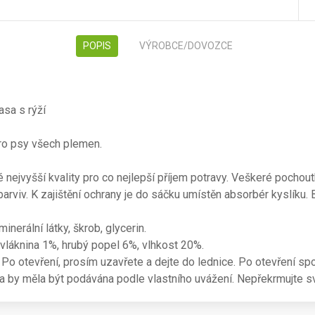
POPIS
VÝROBCE/DOVOZCE
asa s rýží
ro psy všech plemen.
té nejvyšší kvality pro co nejlepší příjem potravy. Veškeré pocho
rviv. K zajištění ochrany je do sáčku umístěn absorbér kyslíku. 
nerální látky, škrob, glycerin.
 vláknina 1%, hrubý popel 6%, vlhkost 20%.
Po otevření, prosím uzavřete a dejte do lednice. Po otevření spo
a by měla být podávána podle vlastního uvážení. Nepřekrmujte s