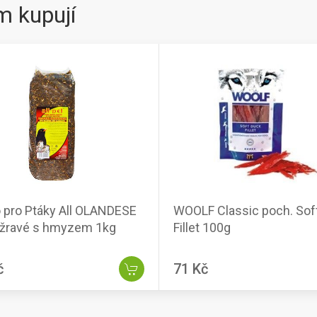
m kupují
 pro Ptáky All OLANDESE
WOOLF Classic poch. Sof
žravé s hmyzem 1kg
Fillet 100g
č
71 Kč