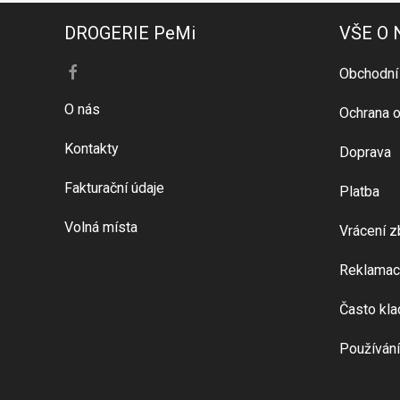
DROGERIE PeMi
VŠE O
Obchodní
O nás
Ochrana o
Kontakty
Doprava
Fakturační údaje
Platba
Volná místa
Vrácení z
Reklamac
Často kla
Používání