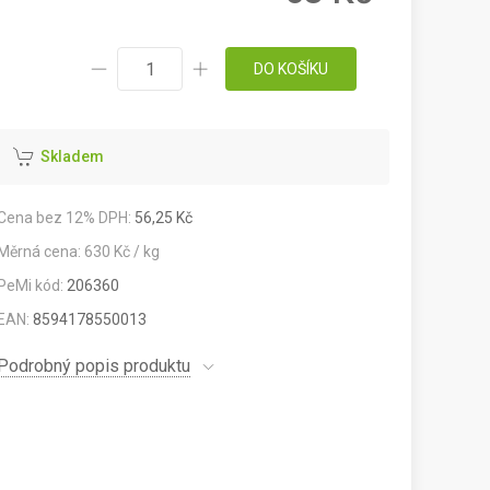
DO KOŠÍKU
Skladem
Cena bez 12% DPH:
56,25 Kč
Měrná cena: 630 Kč / kg
PeMi kód:
206360
EAN:
8594178550013
Podrobný popis produktu