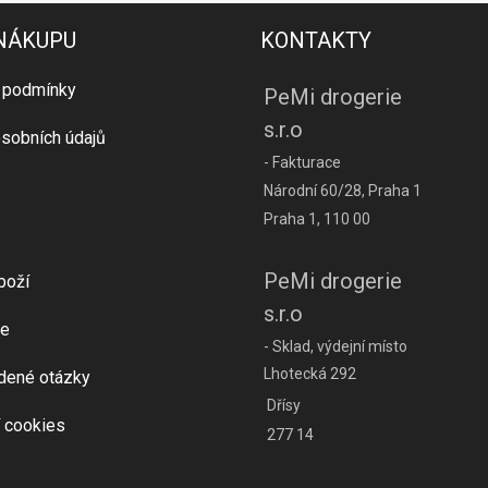
 NÁKUPU
KONTAKTY
 podmínky
PeMi drogerie
s.r.o
sobních údajů
- Fakturace
Národní 60/28, Praha 1
Praha 1, 110 00
PeMi drogerie
boží
s.r.o
e
- Sklad, výdejní místo
Lhotecká 292
dené otázky
Dřísy
 cookies
277 14