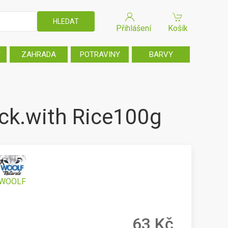
Přihlášení
Košík
T
ZAHRADA
POTRAVINY
BARVY
ck.with Rice100g
WOOLF
63 Kč