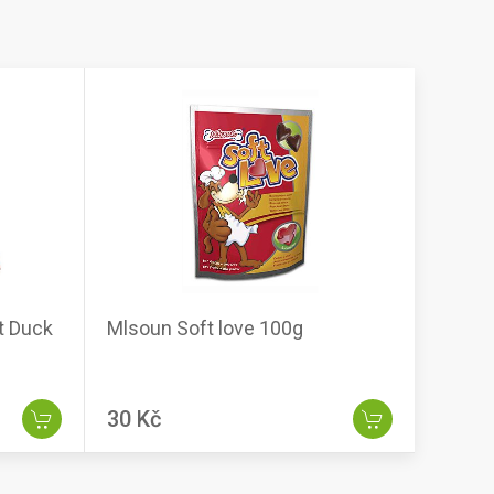
t Duck
Mlsoun Soft love 100g
30 Kč