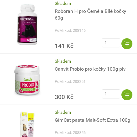
Skladem
Roboran H pro Černé a Bílé kočky
60g
PeMi kód: 208146
141 Kč
Skladem
Canvit Probio pro kočky 100g plv.
PeMi kód: 208251
300 Kč
Skladem
GimCat pasta Malt-Soft Extra 100g
PeMi kód: 208856