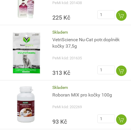
PeMi kód: 201438
225 Kč
Skladem
VetriScience Nu-Cat potr.doplněk
kočky 37,5g
PeMi kód: 201635
313 Kč
Skladem
Roboran MIX pro kočky 100g
PeMi kód: 202269
93 Kč