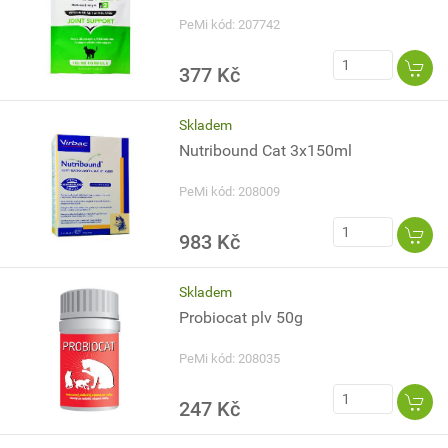
PeMi kód: 207742
377 Kč
Skladem
Nutribound Cat 3x150ml
PeMi kód: 208009
983 Kč
Skladem
Probiocat plv 50g
PeMi kód: 208035
247 Kč