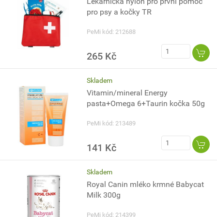
Lékárnička nylon pro první pomoc
pro psy a kočky TR
PeMi kód: 212688
265 Kč
Skladem
Vitamin/mineral Energy
pasta+Omega 6+Taurin kočka 50g
PeMi kód: 213489
141 Kč
Skladem
Royal Canin mléko krmné Babycat
Milk 300g
PeMi kód: 214399