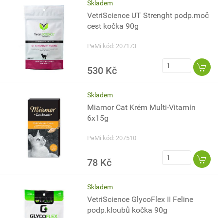
Skladem
VetriScience UT Strenght podp.moč
cest kočka 90g
PeMi kód: 207173
530 Kč
Skladem
Miamor Cat Krém Multi-Vitamín
6x15g
PeMi kód: 207510
78 Kč
Skladem
VetriScience GlycoFlex II Feline
podp.kloubů kočka 90g