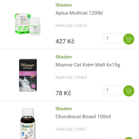
Skladem
Aptus Multicat 120tbl
PeMi kód: 210072
427 Kč
Skladem
Miamor Cat Krém Malt 6x15g
PeMi kód: 210406
78 Kč
Skladem
Chondrocat Biosol 100ml
PeMi kód: 210627