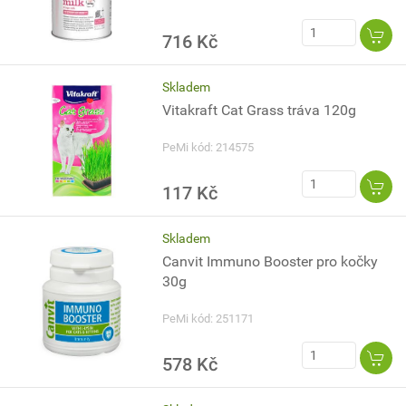
716 Kč
Skladem
Vitakraft Cat Grass tráva 120g
PeMi kód: 214575
117 Kč
Skladem
Canvit Immuno Booster pro kočky
30g
PeMi kód: 251171
578 Kč