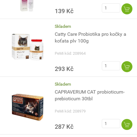
139 Kč
Skladem
Catty Care Probiotika pro kočky a
koťata plv 100g
PeMi kód: 208964
293 Kč
Skladem
CAPRAVERUM CAT probioticum-
prebioticum 30tbl
PeMi kód: 208979
287 Kč