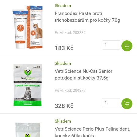
Skladem
Francodex Pasta proti
trichobezoárům pro kočky 70g
PeMi kód: 203832
183 Kč
Skladem
VetriScience Nu-Cat Senior
potr.doplň st.kočky 37,5g
PeMi kód: 204377
328 Kč
Skladem
VetriScience Perio Plus Feline dent.
kousky 60ks kočka