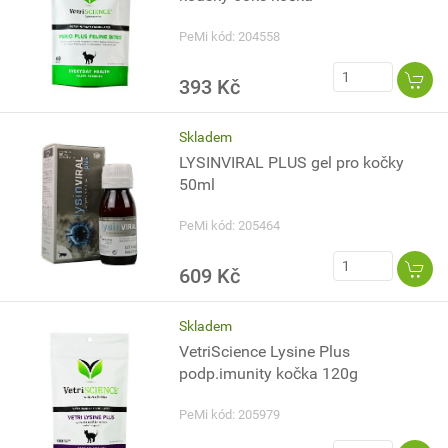
PeMi kód: 204558
393 Kč
Skladem
LYSINVIRAL PLUS gel pro kočky
50ml
PeMi kód: 205464
609 Kč
Skladem
VetriScience Lysine Plus
podp.imunity kočka 120g
PeMi kód: 205979