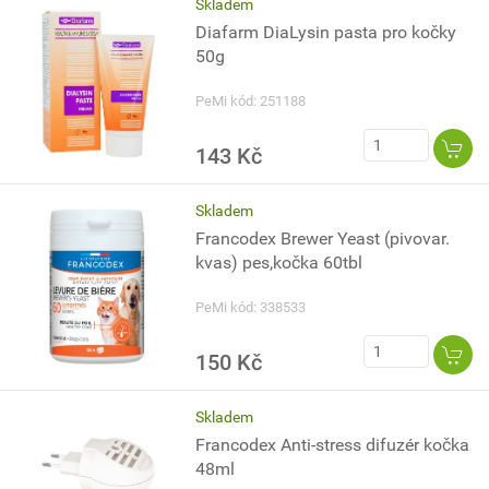
Skladem
Diafarm DiaLysin pasta pro kočky
50g
PeMi kód: 251188
143 Kč
Skladem
Francodex Brewer Yeast (pivovar.
kvas) pes,kočka 60tbl
PeMi kód: 338533
150 Kč
Skladem
Francodex Anti-stress difuzér kočka
48ml