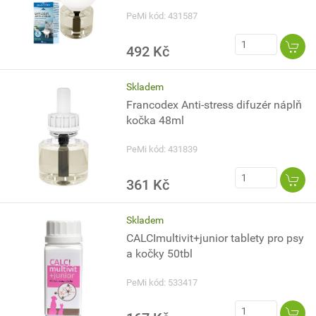
PeMi kód: 431587
492 Kč
Skladem
Francodex Anti-stress difuzér náplň
kočka 48ml
PeMi kód: 431839
361 Kč
Skladem
CALCImultivit+junior tablety pro psy
a kočky 50tbl
PeMi kód: 533417