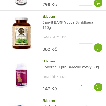
298 Kč
Skladem
Canvit BARF Yucca Schidigera
160g
PeMi kód: 210836
362 Kč
Skladem
Roboran H pro Barevné kočky 60g
PeMi kód: 211820
147 Kč
Skladem