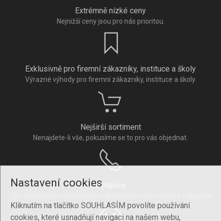
Extrémně nízké ceny
Nejnižší ceny jsou pro nás prioritou.
Exklusivně pro firemní zákazníky, instituce a školy
Výrazné výhody pro firemní zákazníky, instituce a školy.
Nejširší sortiment
Nenajdete-li vše, pokusíme se to pro vás objednat.
Nastavení cookies
Podpora
Tým odborných zaměstnanců na telefonu vám poradí s nákupem.
Kliknutím na tlačítko SOUHLASÍM povolíte používání
cookies, které usnadňují navigaci na našem webu,