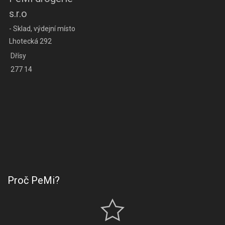
s.r.o
- Sklad, výdejní místo
Lhotecká 292
Dřísy
277 14
Proč PeMi?