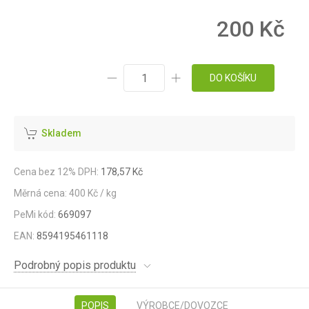
200 Kč
DO KOŠÍKU
Skladem
Cena bez 12% DPH:
178,57 Kč
Měrná cena: 400 Kč / kg
PeMi kód:
669097
EAN:
8594195461118
Podrobný popis produktu
POPIS
VÝROBCE/DOVOZCE