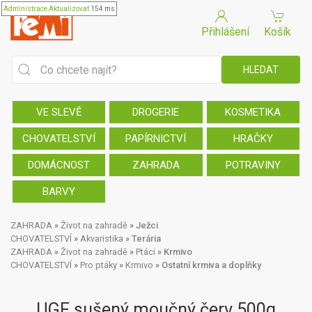
Administrace
Aktualizovat
154 ms
Přihlášení
Košík
VE SLEVĚ
DROGERIE
KOSMETIKA
CHOVATELSTVÍ
PAPÍRNICTVÍ
HRAČKY
DOMÁCNOST
ZAHRADA
POTRAVINY
BARVY
ZAHRADA
»
Život na zahradě
»
Ježci
CHOVATELSTVÍ
»
Akvaristika
»
Terária
ZAHRADA
»
Život na zahradě
»
Ptáci
»
Krmivo
CHOVATELSTVÍ
»
Pro ptáky
»
Krmivo
»
Ostatní krmiva a doplňky
UGF sušený moučný červ 500g