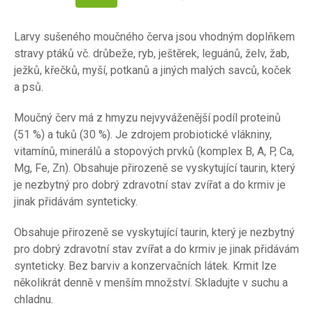
Larvy sušeného moučného červa jsou vhodným doplňkem
stravy ptáků vč. drůbeže, ryb, ještěrek, leguánů, želv, žab,
ježků, křečků, myší, potkanů a jiných malých savců, koček
a psů.
Moučný červ má z hmyzu nejvyváženější podíl proteinů
(51 %) a tuků (30 %). Je zdrojem probiotické vlákniny,
vitamínů, minerálů a stopových prvků (komplex B, A, P, Ca,
Mg, Fe, Zn). Obsahuje přirozeně se vyskytující taurin, který
je nezbytný pro dobrý zdravotní stav zvířat a do krmiv je
jinak přidávám synteticky.
Obsahuje přirozeně se vyskytující taurin, který je nezbytný
pro dobrý zdravotní stav zvířat a do krmiv je jinak přidávám
synteticky. Bez barviv a konzervačních látek. Krmit lze
několikrát denně v menším množství. Skladujte v suchu a
chladnu.