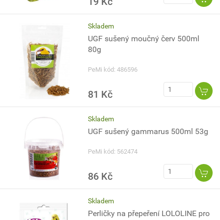
19 Kč
Skladem
UGF sušený moučný červ 500ml
80g
PeMi kód: 486596
81 Kč
Skladem
UGF sušený gammarus 500ml 53g
PeMi kód: 562474
86 Kč
Skladem
Perličky na přepeření LOLOLINE pro