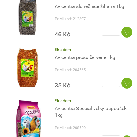
Avicentra slunečnice žíhaná 1kg
PeMi kód: 212397
46 Kč
Skladem
Avicentra proso červené 1kg
PeMi kód: 204565
35 Kč
Skladem
Avicentra Speciál velký papoušek
1kg
PeMi kód: 208520