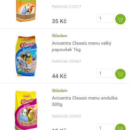
PeMi kód: 212217
35 Kč
Skladem
Avicentra Classic menu velký
papoušek 1kg
PeMi kód: 257407
44 Kč
Skladem
Avicentra Classic menu andulka
500g
PeMi kód: 257657