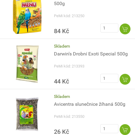
500g
PeMi kód: 213250
84 Kč
Skladem
Darwin's Drobní Exoti Special 500g
PeMi kód: 213393
44 Kč
Skladem
Avicentra slunečnice žíhaná 500g
PeMi kód: 213550
26 Kč