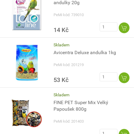
andulky 20g
PeMi kód: 739010
14 Kč
Skladem
Avicentra Deluxe andulka 1kg
PeMi kód: 201219
53 Kč
Skladem
FINE PET Super Mix Velký
Papoušek 800g
PeMi kód: 201403