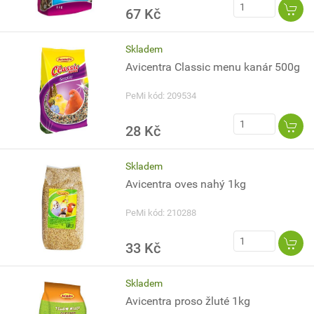
67 Kč
Skladem
Avicentra Classic menu kanár 500g
PeMi kód: 209534
28 Kč
Skladem
Avicentra oves nahý 1kg
PeMi kód: 210288
33 Kč
Skladem
Avicentra proso žluté 1kg