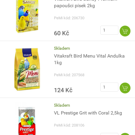
papoušci písek 2kg
PeMi kód: 206730
60 Kč
Skladem
Vitakraft Bird Menu Vital Andulka
1kg
PeMi kód: 207568
124 Kč
Skladem
VL Prestige Grit with Coral 2,5kg
PeMi kód: 208106