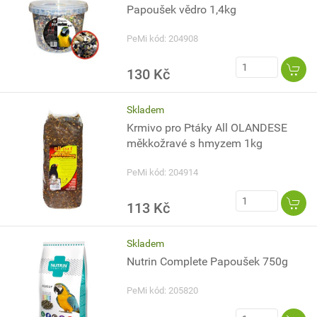
Papoušek vědro 1,4kg
PeMi kód: 204908
130 Kč
Skladem
Krmivo pro Ptáky All OLANDESE
měkkožravé s hmyzem 1kg
PeMi kód: 204914
113 Kč
Skladem
Nutrin Complete Papoušek 750g
PeMi kód: 205820