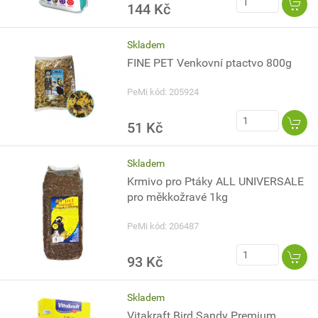
144 Kč
Skladem
FINE PET Venkovní ptactvo 800g
PeMi kód: 205924
51 Kč
Skladem
Krmivo pro Ptáky ALL UNIVERSALE
pro měkkožravé 1kg
PeMi kód: 206487
93 Kč
Skladem
Vitakraft Bird Sandy Premium