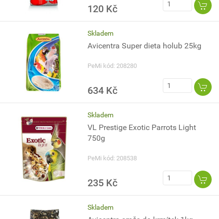
120 Kč
Skladem
Avicentra Super dieta holub 25kg
PeMi kód: 208280
634 Kč
Skladem
VL Prestige Exotic Parrots Light
750g
PeMi kód: 208538
235 Kč
Skladem