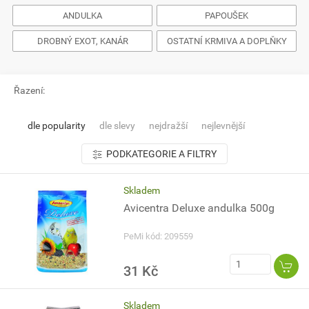
ANDULKA
PAPOUŠEK
DROBNÝ EXOT, KANÁR
OSTATNÍ KRMIVA A DOPLŇKY
Řazení:
dle popularity
dle slevy
nejdražší
nejlevnější
PODKATEGORIE A FILTRY
Skladem
Avicentra Deluxe andulka 500g
PeMi kód: 209559
31 Kč
Skladem