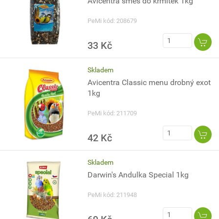
Avicentra směs do krmítek 1kg
PeMi kód: 208679
33 Kč
Skladem
Avicentra Classic menu drobný exot
1kg
PeMi kód: 211709
42 Kč
Skladem
Darwin's Andulka Special 1kg
PeMi kód: 211948