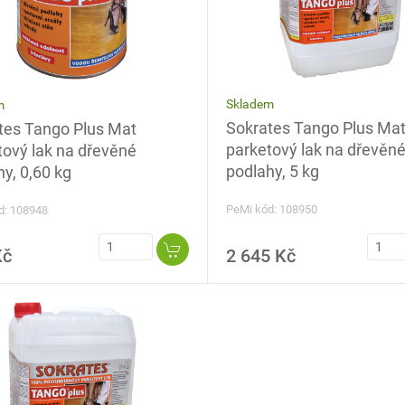
Skladem
m
Sokrates Tango Plus Ma
tes Tango Plus Mat
parketový lak na dřevěn
tový lak na dřevěné
podlahy, 5 kg
y, 0,60 kg
PeMi kód: 108950
d: 108948
Kč
2 645 Kč