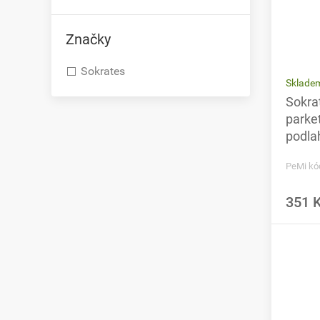
Značky
Sokrates
Sklade
Sokra
parke
podlah
PeMi kó
351 