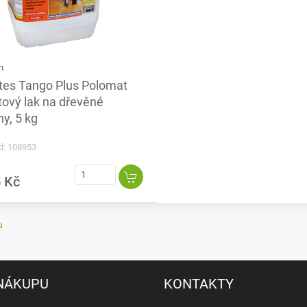
m
tes Tango Plus Polomat
tový lak na dřevěné
y, 5 kg
d: 108953
 Kč
u
 NÁKUPU
KONTAKTY