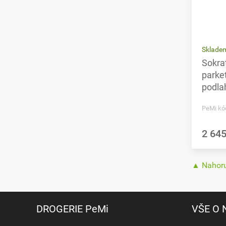
Sklade
Sokra
parke
podlah
PeMi kó
2 645
▲ Nahor
DROGERIE PeMi
VŠE O