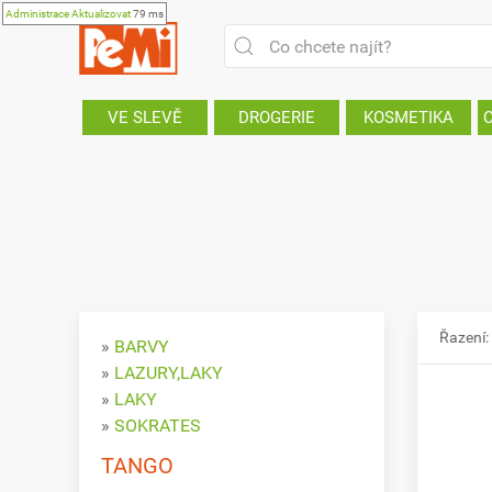
Administrace
Aktualizovat
79 ms
VE SLEVĚ
DROGERIE
KOSMETIKA
Řazení:
»
BARVY
»
LAZURY,LAKY
»
LAKY
»
SOKRATES
TANGO