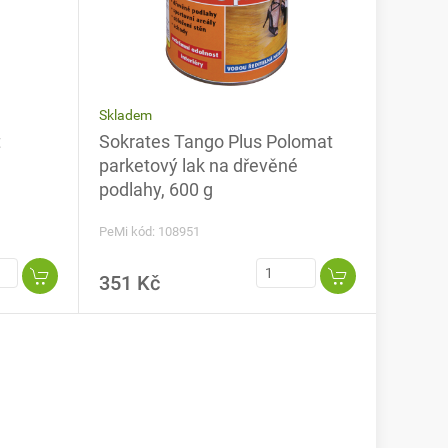
Skladem
t
Sokrates Tango Plus Polomat
é
parketový lak na dřevěné
podlahy, 600 g
PeMi kód: 108951
351 Kč