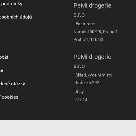
 podmínky
PeMi drogerie
s.r.o
osobních údajů
- Fakturace
Národní 60/28, Praha 1
Praha 1, 110 00
PeMi drogerie
boží
s.r.o
ce
- Sklad, výdejní místo
Lhotecká 292
dené otázky
Dřísy
 cookies
277 14