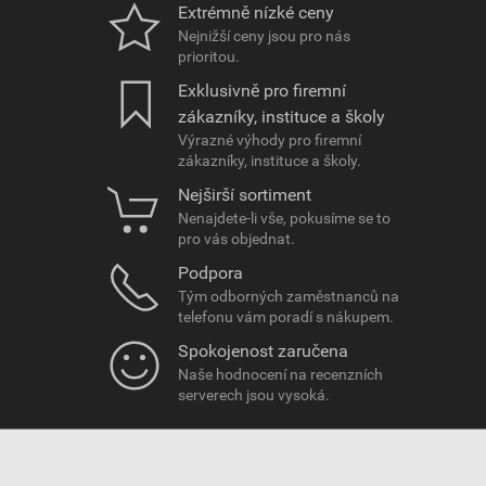
Extrémně nízké ceny
Nejnižší ceny jsou pro nás
prioritou.
Exklusivně pro firemní
zákazníky, instituce a školy
Výrazné výhody pro firemní
zákazníky, instituce a školy.
Nejširší sortiment
Nenajdete-li vše, pokusíme se to
pro vás objednat.
Podpora
Tým odborných zaměstnanců na
telefonu vám poradí s nákupem.
Spokojenost zaručena
Naše hodnocení na recenzních
serverech jsou vysoká.