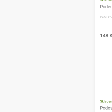
Podest
PeMi kó
148 
Sklade
Podes