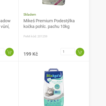
Skladem
Meadow
Mikeš Premium Podestýlka
 vůní,
kočka pohlc. pachu 10kg
PeMi kód: 201259
199 Kč