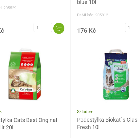
blue 10l
d: 205529
PeMi kód: 205812
Kč
176 Kč
Skladem
m
Podestýlka Biokat´s Clas
ýlka Cats Best Original
Fresh 10l
it 20l