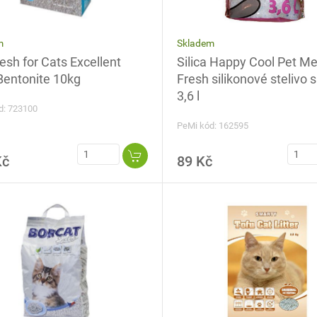
Skladem
m
Silica Happy Cool Pet 
resh for Cats Excellent
Fresh silikonové stelivo s
 Bentonite 10kg
3,6 l
d: 723100
PeMi kód: 162595
Kč
89 Kč