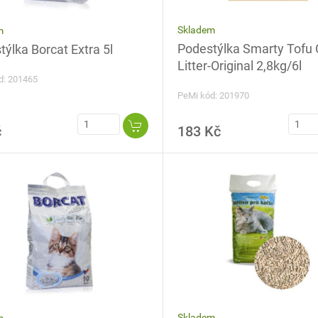
Skladem
m
Podestýlka Smarty Tofu 
ýlka Borcat Extra 5l
Litter-Original 2,8kg/6l
d: 201465
PeMi kód: 201970
č
183 Kč
Skladem
m