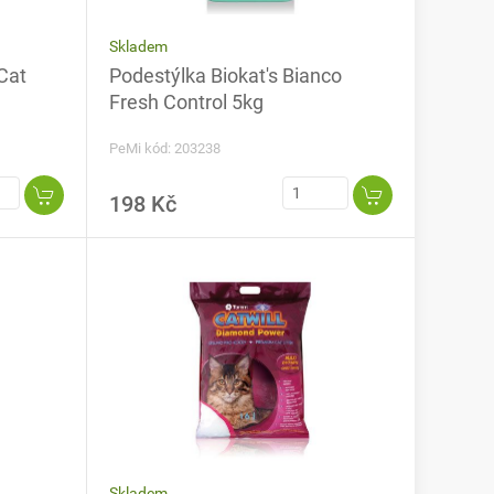
Skladem
Cat
Podestýlka Biokat's Bianco
Fresh Control 5kg
PeMi kód: 203238
198 Kč
Skladem