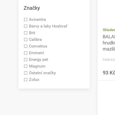
Značky
Avicentra
Barvy a laky Hostivař
Sklade
Brit
BALAN
Calibra
hrudku
Convetrus
mazlíč
Eminent
Energy pet
PeMi kó
Magnum
93 K
Ostatní značky
Zolux