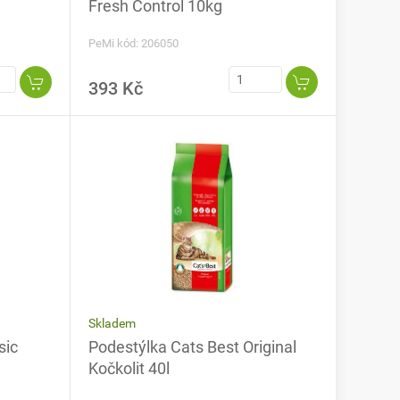
Fresh Control 10kg
PeMi kód: 206050
393 Kč
Skladem
sic
Podestýlka Cats Best Original
Kočkolit 40l