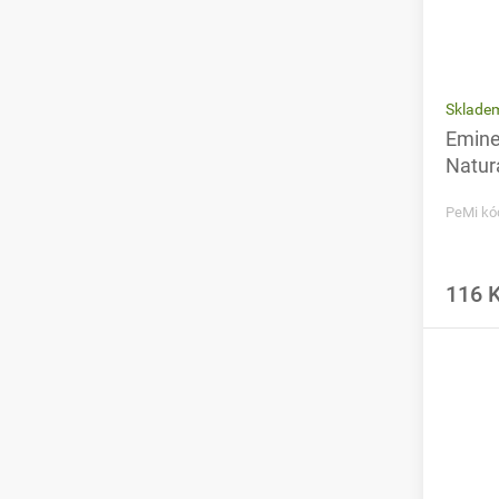
Sklade
Emine
Natur
PeMi kó
116 