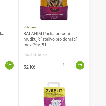
Skladem
lka
BALANIM Packa přírodní
hrudkující stelivo pro domácí
mazlíčky, 5 l
PeMi kód: 102776
52 Kč