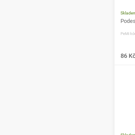
Sklade
Podest
PeMi kó
86 K
Sklade