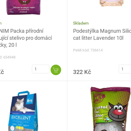
Skladem
m
Podestýlka Magnum Silic
IM Packa přírodní
cat litter Lavender 10l
jící stelivo pro domácí
ky, 20 l
PeMi kód: 736614
d: 654948
Kč
322 Kč