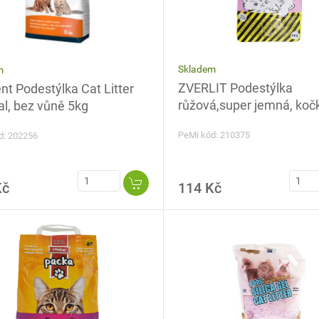
Skladem
m
ZVERLIT Podestýlka
nt Podestýlka Cat Litter
růžová,super jemná, koč
al, bez vůně 5kg
PeMi kód: 210375
d: 202256
Kč
114 Kč