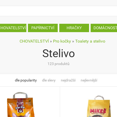
CHOVATELSTVÍ
PAPÍRNICTVÍ
HRAČKY
DOMÁCNOS
CHOVATELSTVÍ
»
Pro kočky
»
Toalety a stelivo
Stelivo
123 produktů
dle popularity
dle slevy
nejdražší
nejlevnější