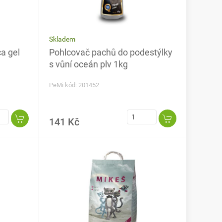
Skladem
a gel
Pohlcovač pachů do podestýlky
s vůní oceán plv 1kg
PeMi kód: 201452
141 Kč