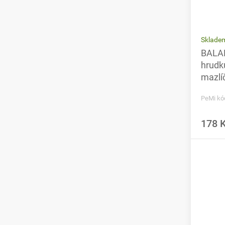
Sklade
BALAN
hrudku
mazlíč
PeMi kó
178 