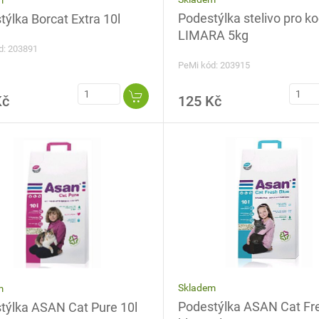
Podestýlka stelivo pro k
ýlka Borcat Extra 10l
LIMARA 5kg
d: 203891
PeMi kód: 203915
Kč
125 Kč
Skladem
m
Podestýlka ASAN Cat Fr
týlka ASAN Cat Pure 10l