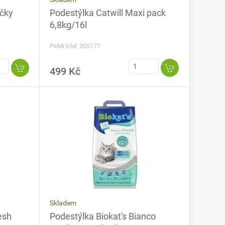
očky
Podestýlka Catwill Maxi pack
6,8kg/16l
PeMi kód: 205177
499 Kč
Skladem
esh
Podestýlka Biokat's Bianco