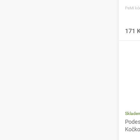
PeMi kó
171 
Sklade
Podest
Kočkol