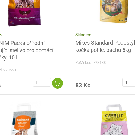
Skladem
m
Mikeš Standard Podestý
IM Packa přírodní
kočka pohlc. pachu 5kg
jící stelivo pro domácí
ky, 10 l
PeMi kód: 723138
d: 273553
č
83 Kč