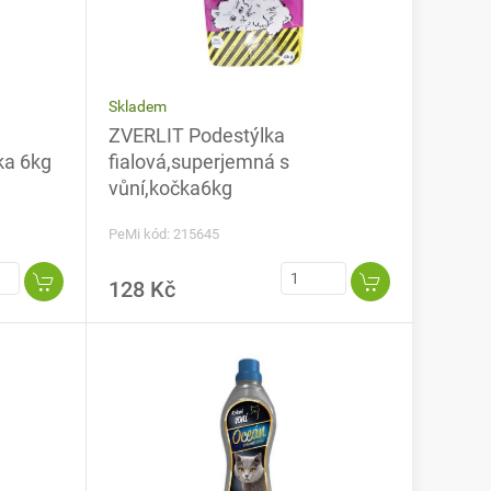
Skladem
ZVERLIT Podestýlka
ka 6kg
fialová,superjemná s
vůní,kočka6kg
PeMi kód: 215645
128 Kč