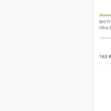
Sklade
Brit F
Ultra
PeMi kó
163 