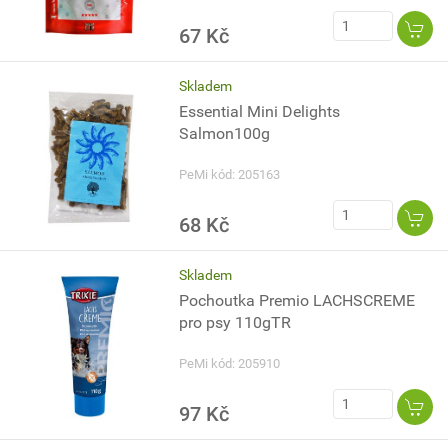
67 Kč
Skladem
Essential Mini Delights
Salmon100g
PeMi kód: 205163
68 Kč
Skladem
Pochoutka Premio LACHSCREME
pro psy 110gTR
PeMi kód: 205910
97 Kč