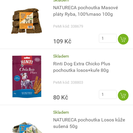
Skladem
NATURECA pochoutka Masové
pláty Ryba, 100%maso 100g
PeMi kód: 338679
109 Kč
Skladem
Rinti Dog Extra Chicko Plus
pochoutka losos+kuře 80g
PeMi kód: 338803
80 Kč
Skladem
NATURECA pochoutka Losos kůže
sušená 50g