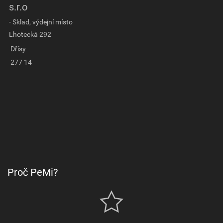
s.r.o
- Sklad, výdejní místo
Lhotecká 292
Dřísy
277 14
Proč PeMi?