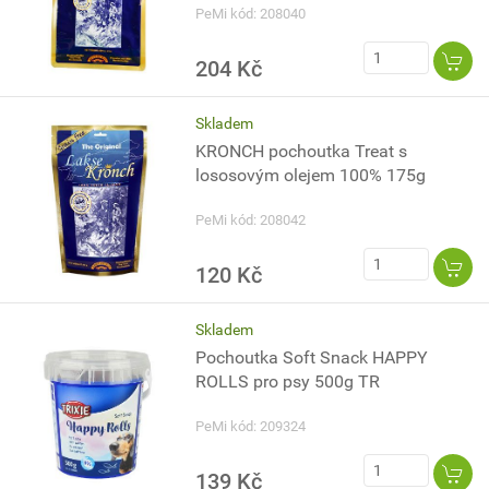
PeMi kód: 208040
204 Kč
Skladem
KRONCH pochoutka Treat s
lososovým olejem 100% 175g
PeMi kód: 208042
120 Kč
Skladem
Pochoutka Soft Snack HAPPY
ROLLS pro psy 500g TR
PeMi kód: 209324
139 Kč