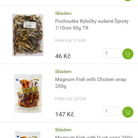
Skladem
Pochoutka Rybičky sušené Šproty
7-10cm 50g TR
PeMi kód: 213433
46 Kč
Skladem
Magnum Fish with Chicken wrap
250g
PeMi kód: 257245
147 Kč
Skladem
Magnum Fish with Duck wrap 250g