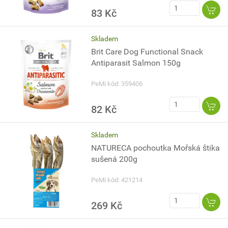
83 Kč
Skladem
Brit Care Dog Functional Snack
Antiparasit Salmon 150g
PeMi kód: 359406
82 Kč
Skladem
NATURECA pochoutka Mořská štika
sušená 200g
PeMi kód: 421214
269 Kč