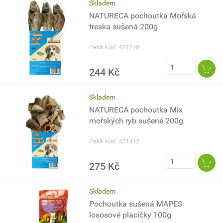
Skladem
NATURECA pochoutka Mořská
treska sušená 200g
PeMi kód: 421278
244 Kč
Skladem
NATURECA pochoutka Mix
mořských ryb sušené 200g
PeMi kód: 421412
275 Kč
Skladem
Pochoutka sušená MAPES
lososové placičky 100g