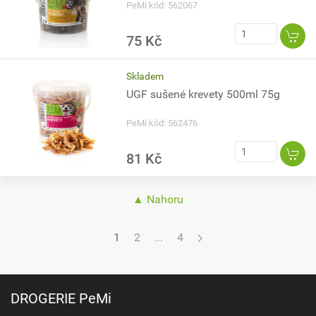
PeMi kód: 562067
75 Kč
Skladem
UGF sušené krevety 500ml 75g
PeMi kód: 562476
81 Kč
▲ Nahoru
1
2
...
4
DROGERIE PeMi