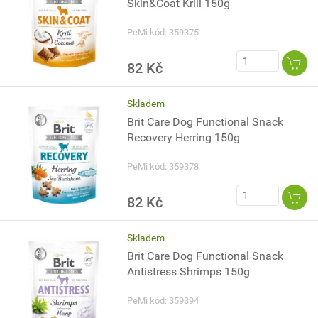
Skin&Coat Krill 150g
PeMi kód: 359375
82 Kč
Skladem
Brit Care Dog Functional Snack
Recovery Herring 150g
PeMi kód: 359378
82 Kč
Skladem
Brit Care Dog Functional Snack
Antistress Shrimps 150g
PeMi kód: 359394