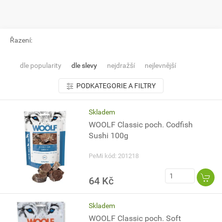
Řazení:
dle popularity
dle slevy
nejdražší
nejlevnější
PODKATEGORIE A FILTRY
Skladem
WOOLF Classic poch. Codfish
Sushi 100g
PeMi kód: 201218
64 Kč
Skladem
WOOLF Classic poch. Soft