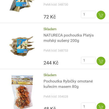
PeMi kód: 348730
72 Kč
Skladem
NATURECA pochoutka Platýs
mořský sušený 200g
PeMi kód: 348753
244 Kč
Skladem
Pochoutka Rybičky omotané
kuřecím masem 80g
PeMi kód: 354028
48 Kč