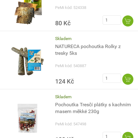
PeMi kód: 524338
80 Kč
Skladem
NATURECA pochoutka Rolky z
tresky 5ks
PeMi kód: 540887
124 Kč
Skladem
Pochoutka Tresčí plátky s kachním
masem měkké 230g
PeMi kód: 547498