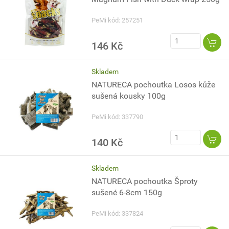
PeMi kód: 257251
146 Kč
Skladem
NATURECA pochoutka Losos kůže
sušená kousky 100g
PeMi kód: 337790
140 Kč
Skladem
NATURECA pochoutka Šproty
sušené 6-8cm 150g
PeMi kód: 337824