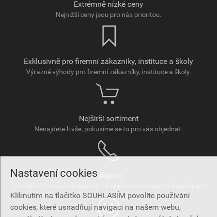
Extrémně nízké ceny
Nejnižší ceny jsou pro nás prioritou.
Exklusivně pro firemní zákazníky, instituce a školy
Výrazné výhody pro firemní zákazníky, instituce a školy.
Nejširší sortiment
Nenajdete-li vše, pokusíme se to pro vás objednat.
Nastavení cookies
Podpora
Tým odborných zaměstnanců na telefonu vám poradí s nákupem.
Kliknutím na tlačítko SOUHLASÍM povolíte používání
cookies, které usnadňují navigaci na našem webu,