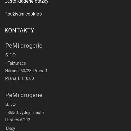
Často kladené otázky
Používání cookies
KONTAKTY
PeMi drogerie
s.r.o
- Fakturace
Národní 60/28, Praha 1
Praha 1, 110 00
PeMi drogerie
s.r.o
- Sklad, výdejní místo
Lhotecká 292
Dřísy