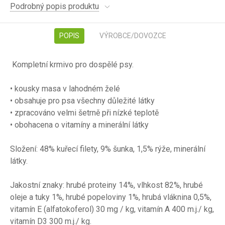
Podrobný popis produktu
POPIS
VÝROBCE/DOVOZCE
Kompletní krmivo pro dospělé psy.
• kousky masa v lahodném želé
• obsahuje pro psa všechny důležité látky
• zpracováno velmi šetrně při nízké teplotě
• obohacena o vitamíny a minerální látky
Složení: 48% kuřecí filety, 9% šunka, 1,5% rýže, minerální
látky.
Jakostní znaky: hrubé proteiny 14%, vlhkost 82%, hrubé
oleje a tuky 1%, hrubé popeloviny 1%, hrubá vláknina 0,5%,
vitamín E (alfatokoferol) 30 mg / kg, vitamín A 400 m.j./ kg,
vitamín D3 300 m.j./ kg.