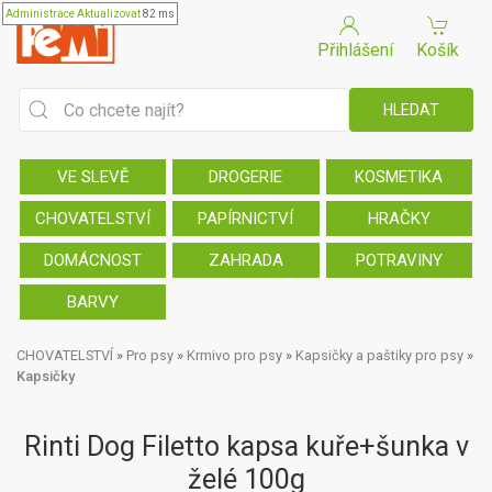
Administrace
Aktualizovat
82 ms
Přihlášení
Košík
VE SLEVĚ
DROGERIE
KOSMETIKA
CHOVATELSTVÍ
PAPÍRNICTVÍ
HRAČKY
DOMÁCNOST
ZAHRADA
POTRAVINY
BARVY
CHOVATELSTVÍ
»
Pro psy
»
Krmivo pro psy
»
Kapsičky a paštiky pro psy
»
Kapsičky
Rinti Dog Filetto kapsa kuře+šunka v
želé 100g