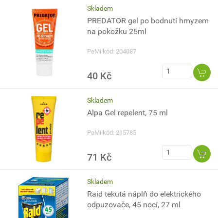
Skladem
PREDATOR gel po bodnutí hmyzem
na pokožku 25ml
PeMi kód: 204087
40 Kč
Skladem
Alpa Gel repelent, 75 ml
PeMi kód: 215785
71 Kč
Skladem
Raid tekutá náplň do elektrického
odpuzovače, 45 nocí, 27 ml