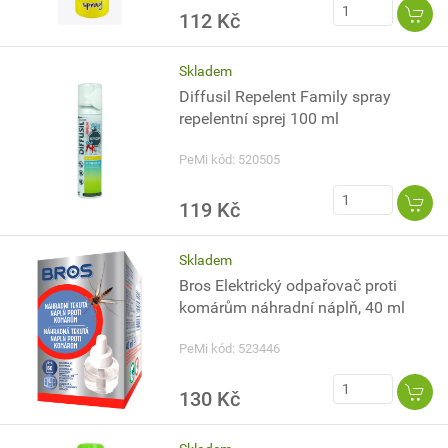
112 Kč
Skladem
Diffusil Repelent Family spray
repelentní sprej 100 ml
PeMi kód: 520505
119 Kč
Skladem
Bros Elektrický odpařovač proti
komárům náhradní náplň, 40 ml
PeMi kód: 523446
130 Kč