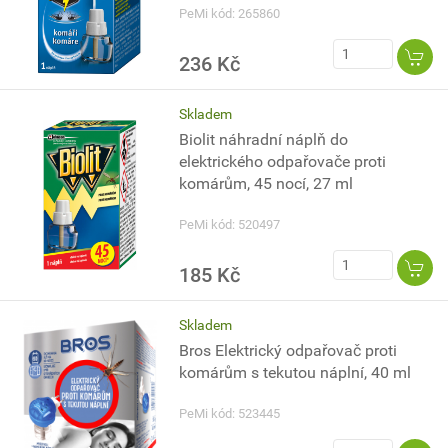
PeMi kód: 265860
236 Kč
Skladem
Biolit náhradní náplň do
elektrického odpařovače proti
komárům, 45 nocí, 27 ml
PeMi kód: 520497
185 Kč
Skladem
Bros Elektrický odpařovač proti
komárům s tekutou náplní, 40 ml
PeMi kód: 523445