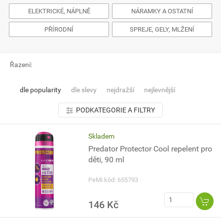
ELEKTRICKÉ, NÁPLNĚ
NÁRAMKY A OSTATNÍ
PŘÍRODNÍ
SPREJE, GELY, MLŽENÍ
Řazení:
dle popularity
dle slevy
nejdražší
nejlevnější
PODKATEGORIE A FILTRY
Skladem
Predator Protector Cool repelent pro
děti, 90 ml
PeMi kód: 655793
146 Kč