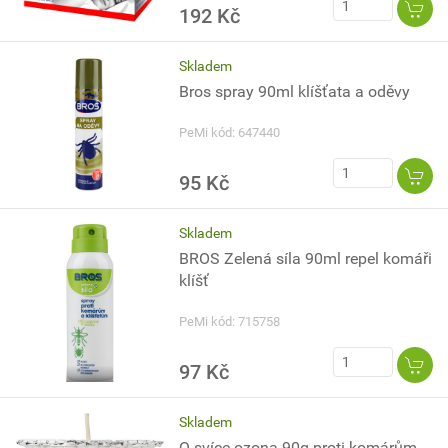
192 Kč
Skladem
Bros spray 90ml klíšťata a oděvy
PeMi kód: 647440
95 Kč
Skladem
BROS Zelená síla 90ml repel komáři
klíšť
PeMi kód: 715758
97 Kč
Skladem
Q svíce ozona 90g proti komárům