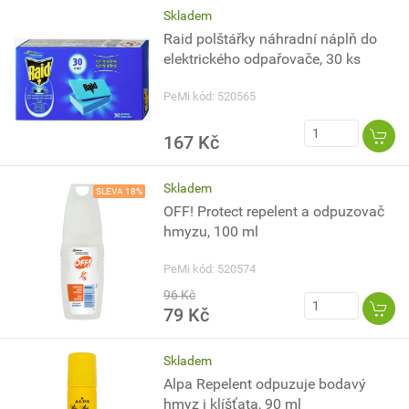
Skladem
Raid polštářky náhradní náplň do
elektrického odpařovače, 30 ks
PeMi kód: 520565
167 Kč
Skladem
SLEVA 18%
OFF! Protect repelent a odpuzovač
hmyzu, 100 ml
PeMi kód: 520574
96 Kč
79 Kč
Skladem
Alpa Repelent odpuzuje bodavý
hmyz i klíšťata, 90 ml