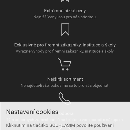
Extrémně nízké ceny
Nejnižší ceny jsou pro nás prioritou.
Exklusivně pro firemní zákazníky, instituce a školy
Výrazné výhody pro firemní zákazníky, instituce a školy.
Nejširší sortiment
Nenajdete-li vše, pokusíme se to pro vás objednat.
Nastavení cookies
Podpora
Tým odborných zaměstnanců na telefonu vám poradí s nákupem.
Kliknutím na tlačítko SOUHLASÍM povolíte používání