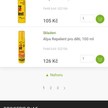
PeMi kód: 522184
105 Kč
Skladem
Alpa Repelent pro děti, 100 ml
PeMi kód: 522186
126 Kč
▲ Nahoru
1
2
3