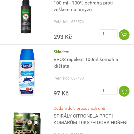
100 ml - 100% ochrana proti
veškerému hmyzu
PeMi kód: 658574
293 Kč
Skladem
BROS repelent 100ml komáři a
klíšťata
PeMi kód: 687480
97 Kč
Dodání do 3 pracovních dnů
SPIRÁLY CITRONELA PROTI
KOMÁRŮM 10KS7H DOBA HOŘENÍ