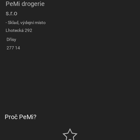
PeMi drogerie
s.r.o
- Sklad, výdejní místo
Lhotecká 292
Dřísy
277 14
Proč PeMi?