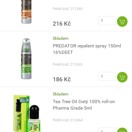
PeMi kód: 211260
216 Kč
Skladem
PREDATOR repelent spray 150ml
16%DEET
PeMi kód: 211633
186 Kč
Skladem
Tea Tree Oil čistý 100% roll-on
Pharma Grade 5ml
PeMi kód: 212464