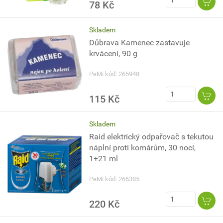
78 Kč
Skladem
Důbrava Kamenec zastavuje
krvácení, 90 g
PeMi kód: 265948
115 Kč
Skladem
Raid elektrický odpařovač s tekutou
náplní proti komárům, 30 nocí,
1+21 ml
PeMi kód: 266385
220 Kč