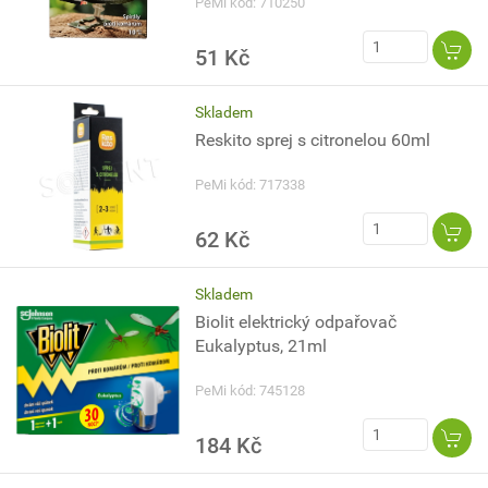
PeMi kód: 710250
51 Kč
Skladem
Reskito sprej s citronelou 60ml
PeMi kód: 717338
62 Kč
Skladem
Biolit elektrický odpařovač
Eukalyptus, 21ml
PeMi kód: 745128
184 Kč