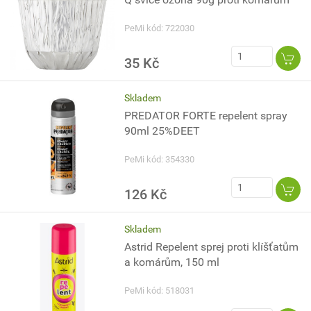
PeMi kód: 722030
35 Kč
Skladem
PREDATOR FORTE repelent spray
90ml 25%DEET
PeMi kód: 354330
126 Kč
Skladem
Astrid Repelent sprej proti klíšťatům
a komárům, 150 ml
PeMi kód: 518031