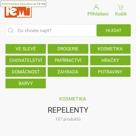
Administrace
Aktualizovat
70 ms
Přihlášení
Košík
VE SLEVĚ
DROGERIE
KOSMETIKA
CHOVATELSTVÍ
PAPÍRNICTVÍ
HRAČKY
DOMÁCNOST
ZAHRADA
POTRAVINY
BARVY
KOSMETIKA
REPELENTY
107 produktů