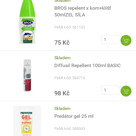
Skladem
BROS repelent x kom+klíšť
50mlZEL SÍLA
PeMi kód: 561103
75 Kč
Skladem
Diffusil Repellent 100ml BASIC
PeMi kód: 584719
98 Kč
Skladem
Predátor gel 25 ml
PeMi kód: 588043