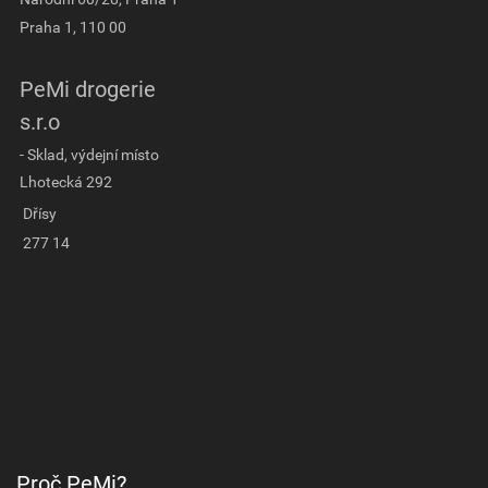
Praha 1, 110 00
PeMi drogerie
s.r.o
- Sklad, výdejní místo
Lhotecká 292
Dřísy
277 14
Proč PeMi?