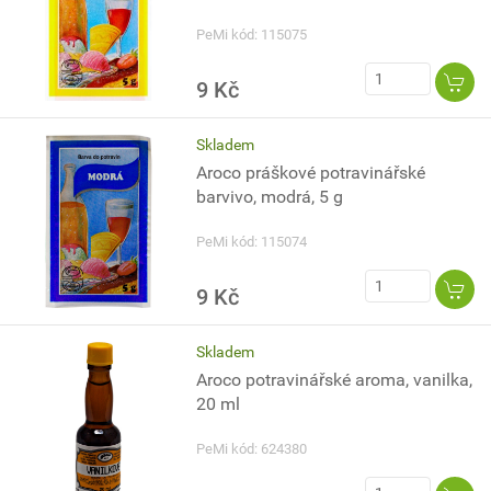
PeMi kód: 115075
9 Kč
Skladem
Aroco práškové potravinářské
barvivo, modrá, 5 g
PeMi kód: 115074
9 Kč
Skladem
Aroco potravinářské aroma, vanilka,
20 ml
PeMi kód: 624380