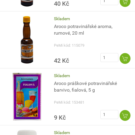
40 Kč
Skladem
Aroco potravinářské aroma,
rumové, 20 ml
PeMi kód: 115079
42 Kč
Skladem
Aroco práškové potravinářské
barvivo, fialová, 5 g
PeMi kód: 153481
9 Kč
Skladem