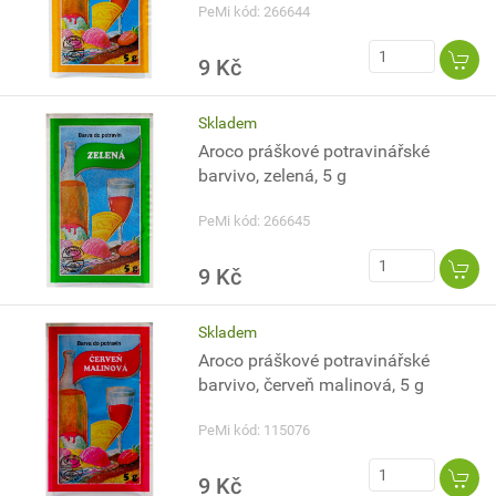
PeMi kód: 266644
9 Kč
Skladem
Aroco práškové potravinářské
barvivo, zelená, 5 g
PeMi kód: 266645
9 Kč
Skladem
Aroco práškové potravinářské
barvivo, červeň malinová, 5 g
PeMi kód: 115076
9 Kč