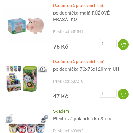
Dodání do 5 pracovních dnů
pokladnička malá RŮŽOVÉ
PRASÁTKO
PeMi kód: 651541
75 Kč
Dodání do 5 pracovních dnů
pokladnička 76x76x120mm UH
PeMi kód: 687210
47 Kč
Skladem
Plechová pokladnička Srdce
PeMi kód: 693692