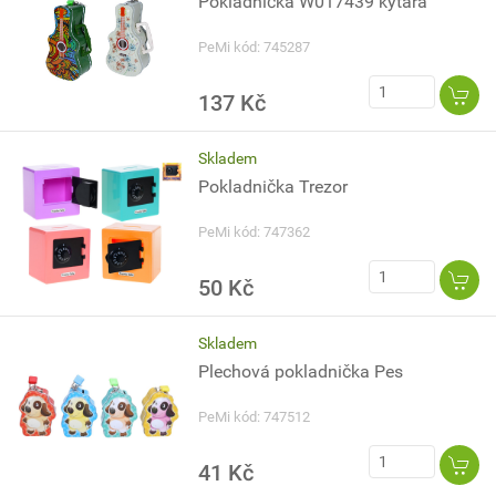
Pokladnička W017439 kytara
PeMi kód: 745287
137 Kč
Skladem
Pokladnička Trezor
PeMi kód: 747362
50 Kč
Skladem
Plechová pokladnička Pes
PeMi kód: 747512
41 Kč