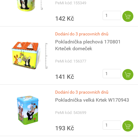
PeMi kód: 155349
142 Kč
Dodání do 3 pracovních dnů
Pokladnička plechová 170801
Krteček domeček
PeMi kód: 156377
141 Kč
Dodání do 3 pracovních dnů
Pokladnička velká Krtek W170943
PeMi kód: 543699
193 Kč