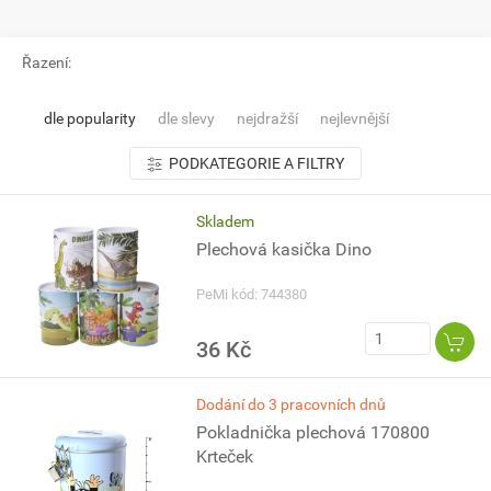
Řazení:
dle popularity
dle slevy
nejdražší
nejlevnější
PODKATEGORIE A FILTRY
Skladem
Plechová kasička Dino
PeMi kód: 744380
36 Kč
Dodání do 3 pracovních dnů
Pokladnička plechová 170800
Krteček