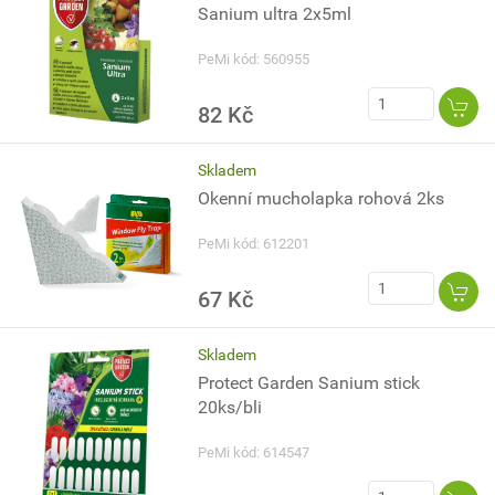
Sanium ultra 2x5ml
PeMi kód: 560955
82 Kč
Skladem
Okenní mucholapka rohová 2ks
PeMi kód: 612201
67 Kč
Skladem
Protect Garden Sanium stick
20ks/bli
PeMi kód: 614547