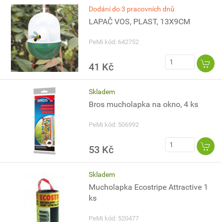
Dodání do 3 pracovních dnů
LAPAČ VOS, PLAST, 13X9CM
PeMi kód: 642752
41 Kč
Skladem
Bros mucholapka na okno, 4 ks
PeMi kód: 506992
53 Kč
Skladem
Mucholapka Ecostripe Attractive 1
ks
PeMi kód: 520477