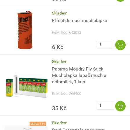
Skladem
Effect domácí mucholapka
PeMi kód: 642032
6 Kč
Skladem
Papírna Moudrý Fly Stick
Mucholapka lapač much a
octomilek, 1 kus
PeMi kód: 266900
35 Kč
Skladem
SLEVA 15%