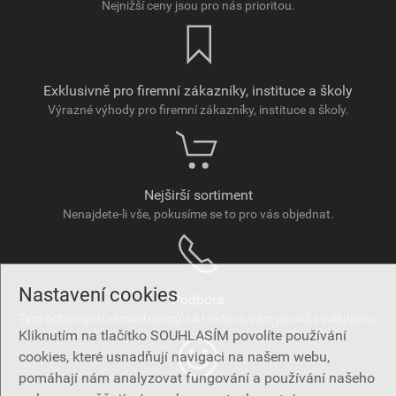
Nejnižší ceny jsou pro nás prioritou.
Exklusivně pro firemní zákazníky, instituce a školy
Výrazné výhody pro firemní zákazníky, instituce a školy.
Nejširší sortiment
Nenajdete-li vše, pokusíme se to pro vás objednat.
Nastavení cookies
Podpora
Tým odborných zaměstnanců na telefonu vám poradí s nákupem.
Kliknutím na tlačítko SOUHLASÍM povolíte používání
cookies, které usnadňují navigaci na našem webu,
pomáhají nám analyzovat fungování a používání našeho