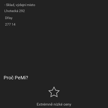
- Sklad, výdejní místo
Lhotecká 292
Dřísy
277 14
Proč PeMi?
Extrémně nízké ceny