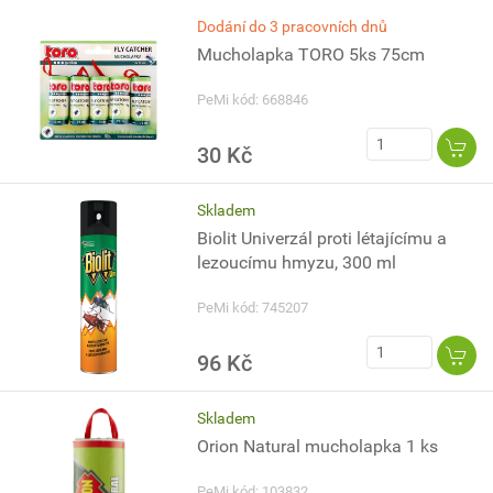
Dodání do 3 pracovních dnů
Mucholapka TORO 5ks 75cm
PeMi kód: 668846
30 Kč
Skladem
Biolit Univerzál proti létajícímu a
lezoucímu hmyzu, 300 ml
PeMi kód: 745207
96 Kč
Skladem
Orion Natural mucholapka 1 ks
PeMi kód: 103832