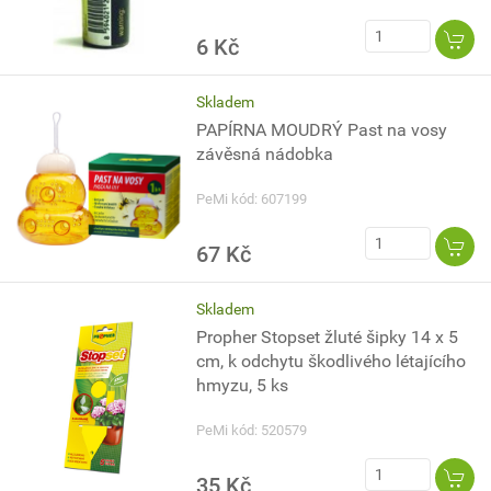
6 Kč
Skladem
PAPÍRNA MOUDRÝ Past na vosy
závěsná nádobka
PeMi kód: 607199
67 Kč
Skladem
Propher Stopset žluté šipky 14 x 5
cm, k odchytu škodlivého létajícího
hmyzu, 5 ks
PeMi kód: 520579
35 Kč