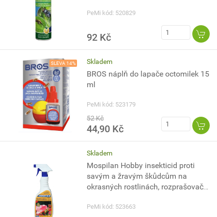
PeMi kód: 520829
92 Kč
Skladem
SLEVA 14%
BROS náplň do lapače octomilek 15
ml
PeMi kód: 523179
52 Kč
44,90 Kč
Skladem
Mospilan Hobby insekticid proti
savým a žravým škůdcům na
okrasných rostlinách, rozprašovač,
500 ml
PeMi kód: 523663