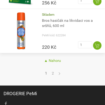
256 Kč
Skladem
Bros hasičák na likvidaci vos a
sršňů, 600 ml
PeMi kód: 622284
220 Kč
▲ Nahoru
1
2
DROGERIE PeMi