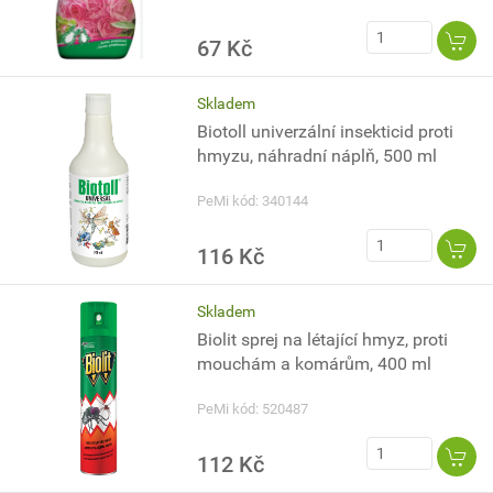
67 Kč
Skladem
Biotoll univerzální insekticid proti
hmyzu, náhradní náplň, 500 ml
PeMi kód: 340144
116 Kč
Skladem
Biolit sprej na létající hmyz, proti
mouchám a komárům, 400 ml
PeMi kód: 520487
112 Kč