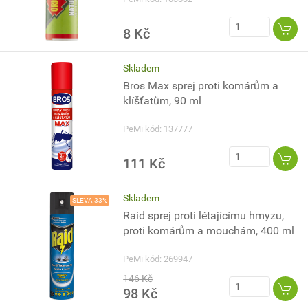
8 Kč
Skladem
Bros Max sprej proti komárům a
klíšťatům, 90 ml
PeMi kód: 137777
111 Kč
Skladem
SLEVA 33%
Raid sprej proti létajícímu hmyzu,
proti komárům a mouchám, 400 ml
PeMi kód: 269947
146 Kč
98 Kč