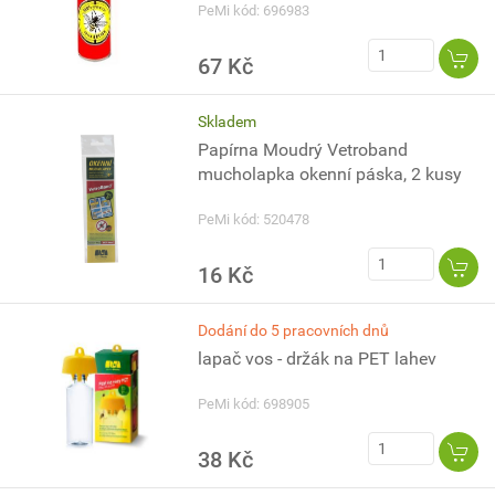
PeMi kód: 696983
67 Kč
Skladem
Papírna Moudrý Vetroband
mucholapka okenní páska, 2 kusy
PeMi kód: 520478
16 Kč
Dodání do 5 pracovních dnů
lapač vos - držák na PET lahev
PeMi kód: 698905
38 Kč