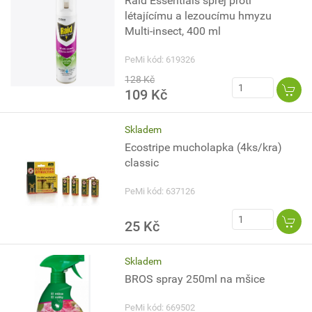
Raid Essentials sprej proti
létajícímu a lezoucímu hmyzu
Multi-insect, 400 ml
PeMi kód: 619326
128 Kč
109 Kč
Skladem
Ecostripe mucholapka (4ks/kra)
classic
PeMi kód: 637126
25 Kč
Skladem
BROS spray 250ml na mšice
PeMi kód: 669502