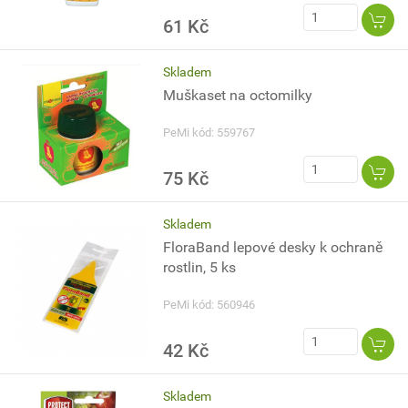
61 Kč
Skladem
Muškaset na octomilky
PeMi kód: 559767
75 Kč
Skladem
FloraBand lepové desky k ochraně
rostlin, 5 ks
PeMi kód: 560946
42 Kč
Skladem