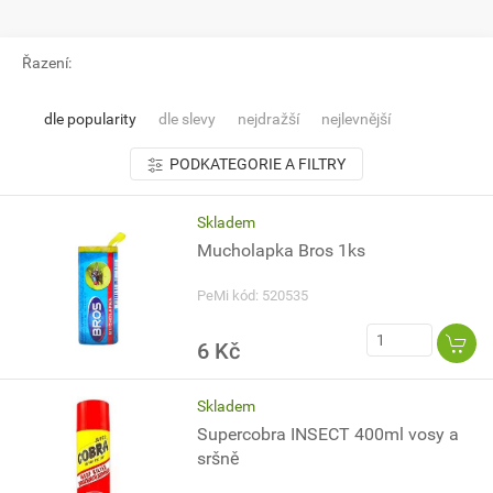
Řazení:
dle popularity
dle slevy
nejdražší
nejlevnější
PODKATEGORIE A FILTRY
Skladem
Mucholapka Bros 1ks
PeMi kód: 520535
6 Kč
Skladem
Supercobra INSECT 400ml vosy a
sršně