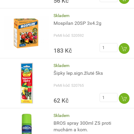
56 Kč
Skladem
Mospilan 20SP 3x4.2g
PeMi kód: 520592
183 Kč
Skladem
Šipky lep.sign.žluté 5ks
PeMi kód: 520765
62 Kč
Skladem
BROS spray 300ml ZS proti
muchám a kom.