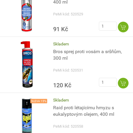
400 ml
PeMi kód: 520529
91 Kč
Skladem
Bros sprej proti vosám a sršňům,
300 ml
PeMi kód: 520531
120 Kč
Skladem
SLEVA 15%
Raid proti létajícímu hmyzu s
eukalyptovým olejem, 400 ml
PeMi kód: 520558