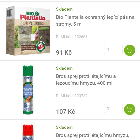
Skladem
Bio Plantella ochranný lepící pás na
stromy, 5 m
PeMi kód: 282681
91 Kč
Skladem
Bros sprej proti létajícímu a
lezoucímu hmyzu, 400 ml
PeMi kód: 303732
107 Kč
Skladem
Bros sprej proti létajícímu hmyzu,