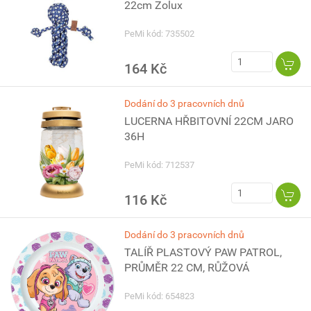
22cm Zolux
PeMi kód: 735502
164 Kč
Dodání do 3 pracovních dnů
LUCERNA HŘBITOVNÍ 22CM JARO
36H
PeMi kód: 712537
116 Kč
Dodání do 3 pracovních dnů
TALÍŘ PLASTOVÝ PAW PATROL,
PRŮMĚR 22 CM, RŮŽOVÁ
PeMi kód: 654823