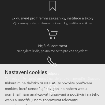
Exklusivně pro firemní zákazníky, instituce a školy
Výrazné výhody pro firemní zákazníky, instituce a školy.
Nejširší sortiment
Nenajdete-li vše, pokusíme se to pro vás objednat.
Nastavení cookies
Podpora
Tým odborných zaměstnanců na telefonu vám poradí s nákupem.
Kliknutím na tlačítko SOUHLASÍM povolíte používání
cookies, které usnadňují navigaci na našem webu,
pomáhají nám analyzovat fungování a používání našeho
webu a umožňují nám zobrazovat relevantní
Spokojenost zaručena