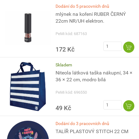
Dodání do 5 pracovních dnů
mlýnek na koření RUBER ČERNÝ
22cm NR/UH elektron.
PeMi kód: 687163
172 Kč
Skladem
Niteola látková taška nákupní, 34 ×
36 × 22 cm, modro bílá
PeMi kód: 696550
49 Kč
Dodání do 3 pracovních dnů
TALÍŘ PLASTOVÝ STITCH 22 CM