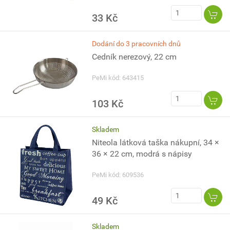
33 Kč
Dodání do 3 pracovních dnů
Cedník nerezový, 22 cm
PeMi kód: 643415
103 Kč
Skladem
Niteola látková taška nákupní, 34 ×
36 × 22 cm, modrá s nápisy
PeMi kód: 609536
49 Kč
Skladem