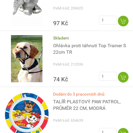
PeMi kód: 208425
97 Kč
Skladem
Ohlávka proti táhnutí Top Trainer S
22cm TR
PeMi kód: 212936
74 Kč
Dodání do 3 pracovních dnů
TALÍŘ PLASTOVÝ PAW PATROL,
PRŮMĚR 22 CM, MODRÁ
PeMi kód: 654639