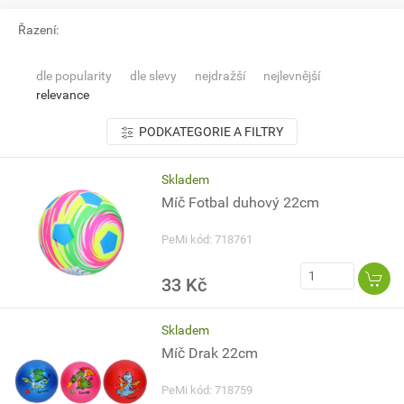
Řazení:
dle popularity
dle slevy
nejdražší
nejlevnější
relevance
PODKATEGORIE A FILTRY
Skladem
Míč Fotbal duhový 22cm
PeMi kód: 718761
33 Kč
Skladem
Míč Drak 22cm
PeMi kód: 718759