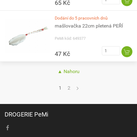
65 Kč
Dodání do 5 pracovních dnů
mašlovačka 22cm pletená PEŘÍ
PeMi kód: 649377
47 Kč
▲ Nahoru
1
2
DROGERIE PeMi