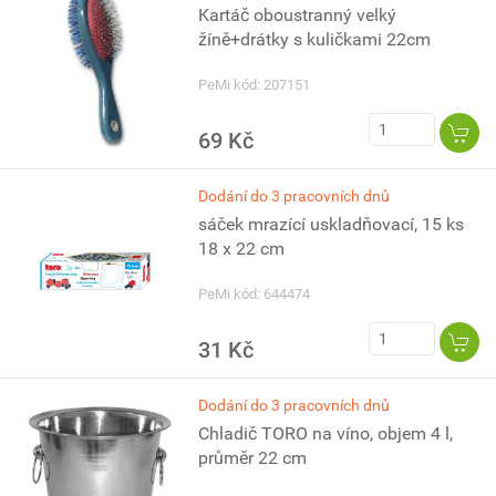
Kartáč oboustranný velký
žíně+drátky s kuličkami 22cm
PeMi kód: 207151
69 Kč
Dodání do 3 pracovních dnů
sáček mrazící uskladňovací, 15 ks
18 x 22 cm
PeMi kód: 644474
31 Kč
Dodání do 3 pracovních dnů
Chladič TORO na víno, objem 4 l,
průměr 22 cm