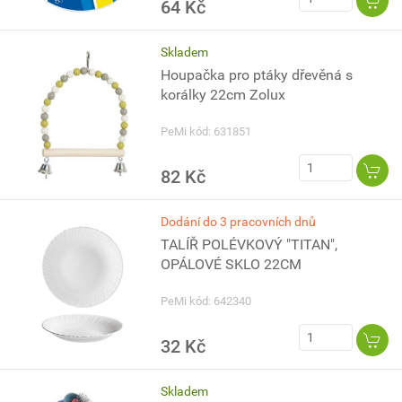
64 Kč
Skladem
Houpačka pro ptáky dřevěná s
korálky 22cm Zolux
PeMi kód: 631851
82 Kč
Dodání do 3 pracovních dnů
TALÍŘ POLÉVKOVÝ "TITAN",
OPÁLOVÉ SKLO 22CM
PeMi kód: 642340
32 Kč
Skladem