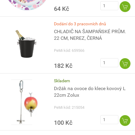
64 Kč
Dodání do 3 pracovních dnů
CHLADIČ NA ŠAMPAŇSKÉ PRŮM.
22 CM, NEREZ, ČERNÁ
PeMi kód: 659566
182 Kč
Skladem
Držák na ovoce do klece kovový L
22cm Zolux
PeMi kód: 215054
100 Kč