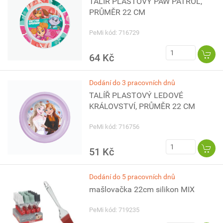
TALÍŘ PLASTOVÝ PAW PATROL,
PRŮMĚR 22 CM
PeMi kód: 716729
64 Kč
Dodání do 3 pracovních dnů
TALÍŘ PLASTOVÝ LEDOVÉ
KRÁLOVSTVÍ, PRŮMĚR 22 CM
PeMi kód: 716756
51 Kč
Dodání do 5 pracovních dnů
mašlovačka 22cm silikon MIX
PeMi kód: 719235