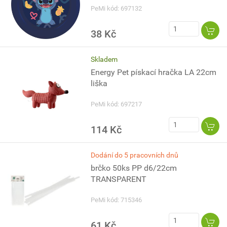
PeMi kód: 697132
38 Kč
Skladem
Energy Pet pískací hračka LA 22cm
liška
PeMi kód: 697217
114 Kč
Dodání do 5 pracovních dnů
brčko 50ks PP d6/22cm
TRANSPARENT
PeMi kód: 715346
61 Kč