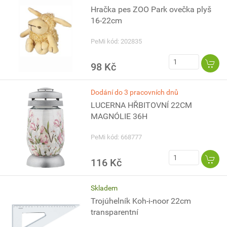
Hračka pes ZOO Park ovečka plyš
16-22cm
PeMi kód: 202835
98 Kč
Dodání do 3 pracovních dnů
LUCERNA HŘBITOVNÍ 22CM
MAGNÓLIE 36H
PeMi kód: 668777
116 Kč
Skladem
Trojúhelník Koh-i-noor 22cm
transparentní