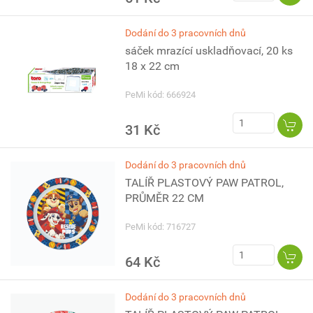
Dodání do 3 pracovních dnů
sáček mrazící uskladňovací, 20 ks
18 x 22 cm
PeMi kód: 666924
31 Kč
Dodání do 3 pracovních dnů
TALÍŘ PLASTOVÝ PAW PATROL,
PRŮMĚR 22 CM
PeMi kód: 716727
64 Kč
Dodání do 3 pracovních dnů