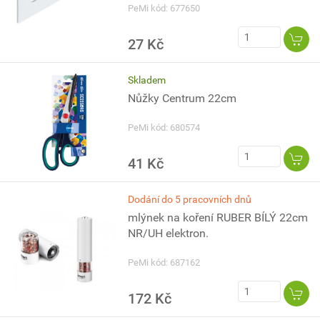
PeMi kód: 677650
27 Kč
Skladem
Nůžky Centrum 22cm
PeMi kód: 680574
41 Kč
Dodání do 5 pracovních dnů
mlýnek na koření RUBER BÍLÝ 22cm
NR/UH elektron.
PeMi kód: 687162
172 Kč