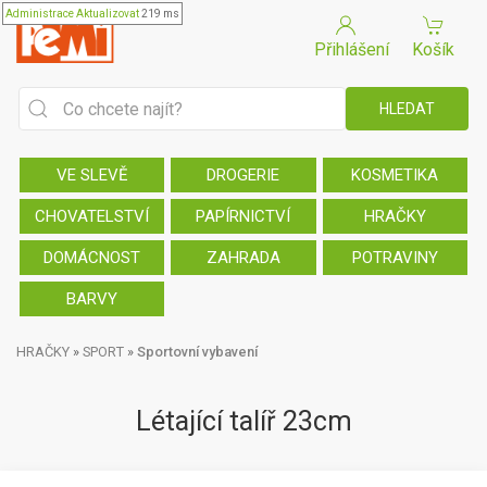
Administrace
Aktualizovat
219 ms
Přihlášení
Košík
VE SLEVĚ
DROGERIE
KOSMETIKA
CHOVATELSTVÍ
PAPÍRNICTVÍ
HRAČKY
DOMÁCNOST
ZAHRADA
POTRAVINY
BARVY
HRAČKY
»
SPORT
»
Sportovní vybavení
Létající talíř 23cm