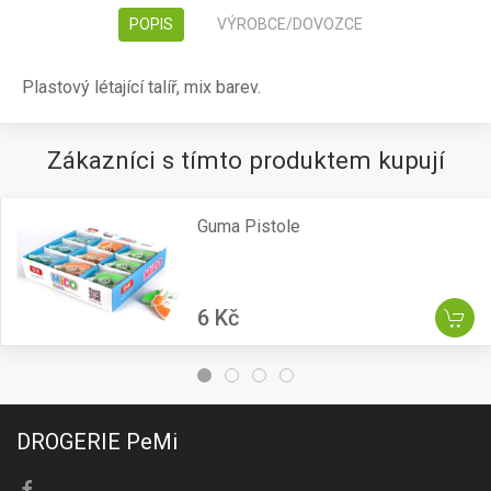
POPIS
VÝROBCE/DOVOZCE
Plastový létající talíř, mix barev.
Zákazníci s tímto produktem kupují
Guma Pistole
6 Kč
DROGERIE PeMi