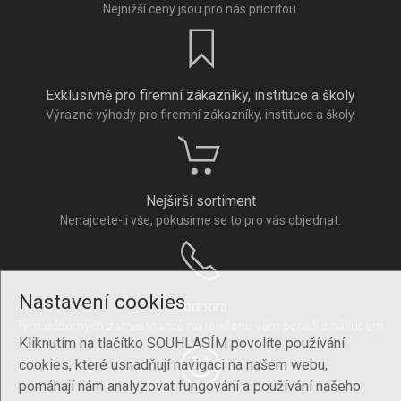
Nejnižší ceny jsou pro nás prioritou.
Exklusivně pro firemní zákazníky, instituce a školy
Výrazné výhody pro firemní zákazníky, instituce a školy.
Nejširší sortiment
Nenajdete-li vše, pokusíme se to pro vás objednat.
Nastavení cookies
Podpora
Tým odborných zaměstnanců na telefonu vám poradí s nákupem.
Kliknutím na tlačítko SOUHLASÍM povolíte používání
cookies, které usnadňují navigaci na našem webu,
pomáhají nám analyzovat fungování a používání našeho