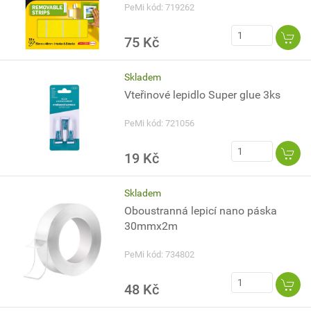
PeMi kód: 719262
75 Kč
Skladem
Vteřinové lepidlo Super glue 3ks
PeMi kód: 721056
19 Kč
Skladem
Oboustranná lepicí nano páska
30mmx2m
PeMi kód: 734802
48 Kč