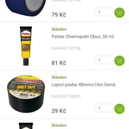
PeMi kód: 747784
79 Kč
Skladem
Pattex Chemoprén Obuv, 50 ml
PeMi kód: 747788
81 Kč
Skladem
Lepicí páska 48mmx10m černá
PeMi kód: 748379
29 Kč
Skladem