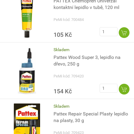
PATTEX Chemoprén Univerzál
kontaktní lepidlo v tubě, 120 ml
PeMi kód: 700484
105 Kč
Skladem
Pattex Wood Super 3, lepidlo na
dřevo, 250 g
PeMi kód: 709420
154 Kč
Skladem
Pattex Repair Special Plasty lepidlo
na plasty, 30 g
PeMi kód: 709423