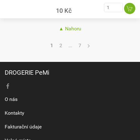
10 Kč
▲ Nahoru
1
2
...
7
DROGERIE PeMi
O nás
Kontakty
Fakturační údaje