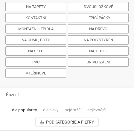
NA TAPETY
DVOUSLOŽKOVÉ
KONTAKTNÍ
LEPÍCÍ PÁSKY
MONTÁŽNÍ LEPIDLA
NA DŘEVO
NA GUMU, BOTY
NA POLYSTYREN
NA SKLO
NA TEXTIL
PVC
UNIVERZÁLNÍ
VTEŘINOVÉ
Řazení:
dle popularity
dle slevy
nejdražší
nejlevnější
PODKATEGORIE A FILTRY