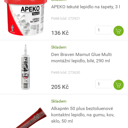
APEKO tekuté lepidlo na tapety, 3 l
PeMi kód: 272921
136 Kč
Skladem
Den Braven Mamut Glue Multi
montážní lepidlo, bílé, 290 ml
PeMi kód: 273630
205 Kč
Skladem
Alkaprén 50 plus beztoluenové
kontaktní lepidlo, na gumu, kov,
sklo, 50 ml