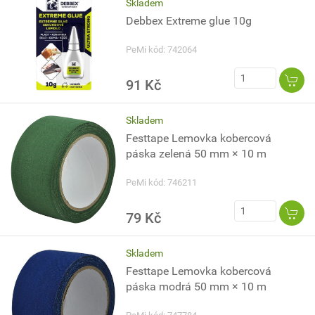
Skladem
Debbex Extreme glue 10g
PeMi kód: 742064
91 Kč
Skladem
Festtape Lemovka kobercová
páska zelená 50 mm × 10 m
PeMi kód: 746211
79 Kč
Skladem
Festtape Lemovka kobercová
páska modrá 50 mm × 10 m