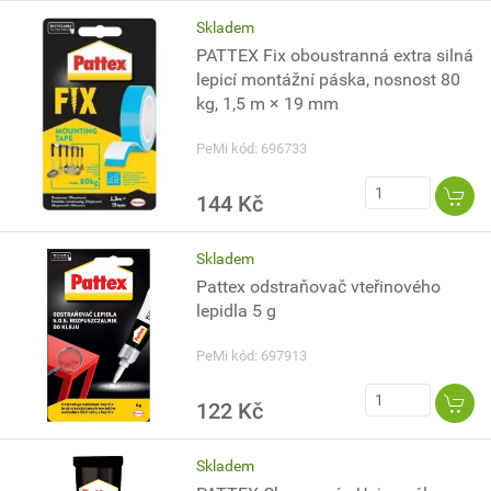
Skladem
PATTEX Fix oboustranná extra silná
lepicí montážní páska, nosnost 80
kg, 1,5 m × 19 mm
PeMi kód: 696733
144 Kč
Skladem
Pattex odstraňovač vteřinového
lepidla 5 g
PeMi kód: 697913
122 Kč
Skladem