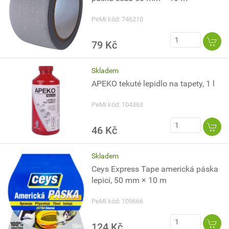
PeMi kód: 746210
79 Kč
Skladem
APEKO tekuté lepidlo na tapety, 1 l
PeMi kód: 104363
46 Kč
Skladem
Ceys Express Tape americká páska
lepicí, 50 mm × 10 m
PeMi kód: 109666
124 Kč