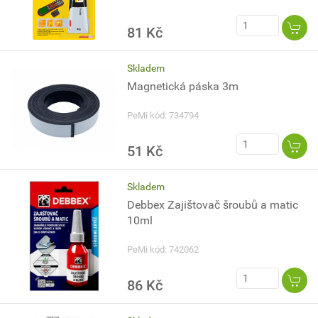
81 Kč
Skladem
Magnetická páska 3m
PeMi kód: 734794
51 Kč
Skladem
Debbex Zajištovač šroubů a matic
10ml
PeMi kód: 742062
86 Kč