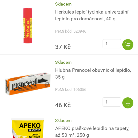
Skladem
Herkules lepicí tyčinka univerzální
lepidlo pro domácnost, 40 g
PeMi kód: 520946
37 Kč
Skladem
Hlubna Prenocel obuvnické lepidlo,
35 g
PeMi kód: 106056
46 Kč
Skladem
APEKO práškové lepidlo na tapety,
až 50 m², 250 g