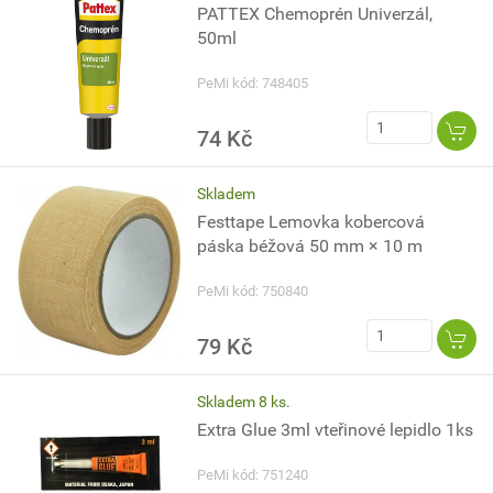
PATTEX Chemoprén Univerzál,
50ml
PeMi kód: 748405
74 Kč
Skladem
Festtape Lemovka kobercová
páska béžová 50 mm × 10 m
PeMi kód: 750840
79 Kč
Skladem 8 ks.
Extra Glue 3ml vteřinové lepidlo 1ks
PeMi kód: 751240