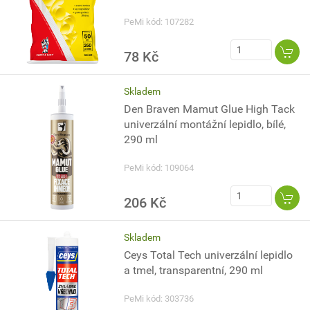
PeMi kód: 107282
78 Kč
Skladem
Den Braven Mamut Glue High Tack
univerzální montážní lepidlo, bílé,
290 ml
PeMi kód: 109064
206 Kč
Skladem
Ceys Total Tech univerzální lepidlo
a tmel, transparentní, 290 ml
PeMi kód: 303736