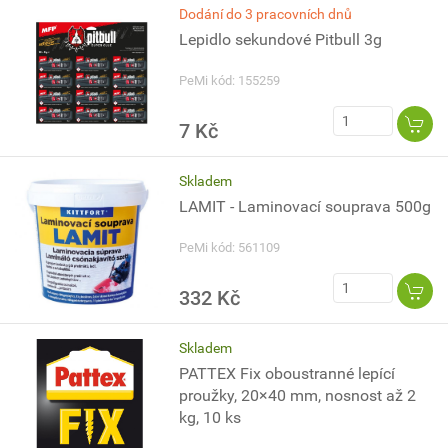
Dodání do 3 pracovních dnů
Lepidlo sekundové Pitbull 3g
PeMi kód: 155259
7 Kč
Skladem
LAMIT - Laminovací souprava 500g
PeMi kód: 561109
332 Kč
Skladem
PATTEX Fix oboustranné lepící
proužky, 20×40 mm, nosnost až 2
kg, 10 ks