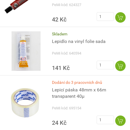
PeMi kód: 624327
42 Kč
Skladem
Lepidlo na vinyl folie sada
PeMi kód: 640594
141 Kč
Dodání do 3 pracovních dnů
Lepicí páska 48mm x 66m
transparent 40µ
PeMi kód: 695154
24 Kč