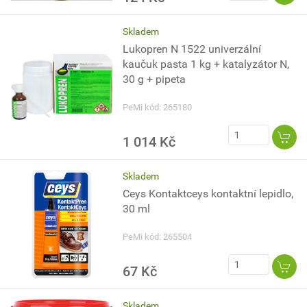
Skladem
Lukopren N 1522 univerzální
kaučuk pasta 1 kg + katalyzátor N,
30 g + pipeta
PeMi kód: 265180
1 014 Kč
Skladem
Ceys Kontaktceys kontaktní lepidlo,
30 ml
PeMi kód: 265504
67 Kč
Skladem