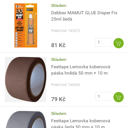
Skladem
Debbex MAMUT GLUE Disper Fix
25ml šedá
PeMi kód: 742072
81 Kč
Skladem
Festtape Lemovka kobercová
páska hnědá 50 mm × 10 m
PeMi kód: 745060
79 Kč
Skladem
Festtape Lemovka kobercová
páska šedá 50 mm × 10 m