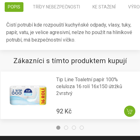
POPIS
TŘÍDY NEBEZPEČNOSTI
KE STAŽENÍ
VÝRO
Čistí potrubí kde rozpouští kuchyňské odpady, vlasy, tuky,
papír, vatu, je velice agresivní, nelze ho použít na hliníkové
potrubí, má bezpečnostní víčko.
Zákazníci s tímto produktem kupují
Tip Line Toaletní papír 100%
celuloza 16 rolí 16x150 útržků
2vrstvý
92 Kč