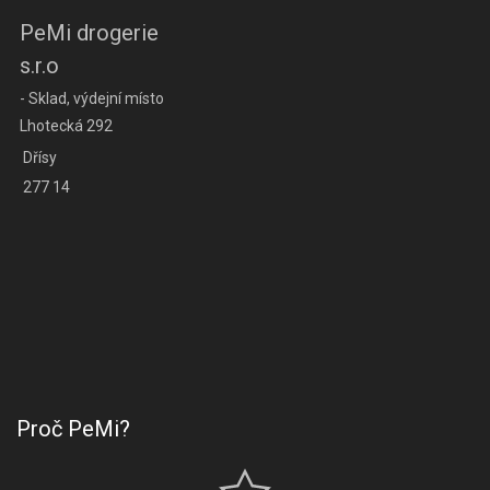
PeMi drogerie
s.r.o
- Sklad, výdejní místo
Lhotecká 292
Dřísy
277 14
Proč PeMi?