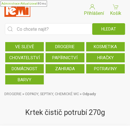
Administrace
Aktualizovat
80 ms
Přihlášení
Košík
VE SLEVĚ
DROGERIE
KOSMETIKA
CHOVATELSTVÍ
PAPÍRNICTVÍ
HRAČKY
DOMÁCNOST
ZAHRADA
POTRAVINY
BARVY
DROGERIE
»
ODPADY, SEPTIKY, CHEMICKÉ WC
»
Odpady
Krtek čistič potrubí 270g