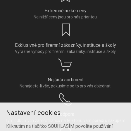
Extrémně nízké ceny
Nejnižší ceny jsou pro nás prioritou.
Exklusivně pro firemní zákazníky, instituce a školy
Výrazné výhody pro firemní zákazníky, instituce a školy.
Nejširší sortiment
Nenajdete-li vše, pokusíme se to pro vás objednat.
Nastavení cookies
Podpora
Tým odborných zaměstnanců na telefonu vám poradí s nákupem.
Kliknutím na tlačítko SOUHLASÍM povolíte používání