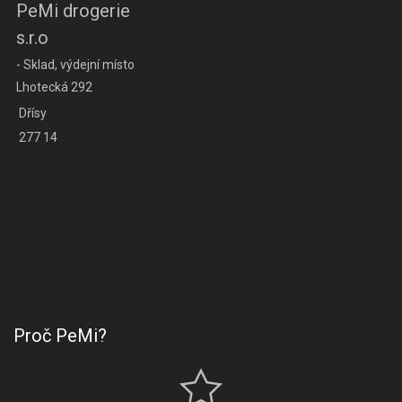
PeMi drogerie
s.r.o
- Sklad, výdejní místo
Lhotecká 292
Dřísy
277 14
Proč PeMi?