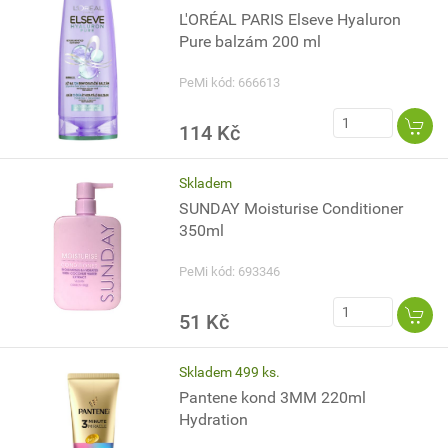
L'ORÉAL PARIS Elseve Hyaluron
Pure balzám 200 ml
PeMi kód: 666613
114 Kč
Skladem
SUNDAY Moisturise Conditioner
350ml
PeMi kód: 693346
51 Kč
Skladem 499 ks.
Pantene kond 3MM 220ml
Hydration