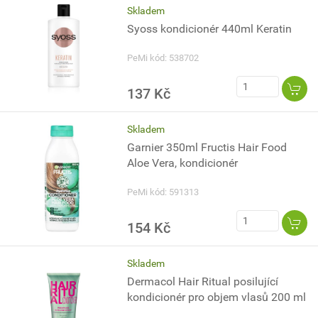
Skladem
Syoss kondicionér 440ml Keratin
PeMi kód: 538702
137 Kč
Skladem
Garnier 350ml Fructis Hair Food
Aloe Vera, kondicionér
PeMi kód: 591313
154 Kč
Skladem
Dermacol Hair Ritual posilující
kondicionér pro objem vlasů 200 ml