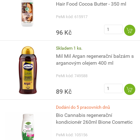
Hair Food Cocoa Butter - 350 ml
PeMi kód: 615917
96 Kč
Skladem 1 ks.
Mil Mil Argan regenerační balzám s
arganovým olejem 400 ml
PeMi kód: 749588
89 Kč
Dodání do 5 pracovních dnů
Bio Cannabis regenerační
kondicionér 260ml Bione Cosmetic
PeMi kód: 105156