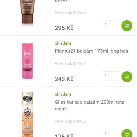
PeMi kód: 517860
295 Kč
Skladem
Plantur21 balzám 175ml long hair
PeMi kód: 517864
243 Kč
Skladem
Gliss kur exp balzám 200ml total
repair
PeMi kód: 518435
176 Kč