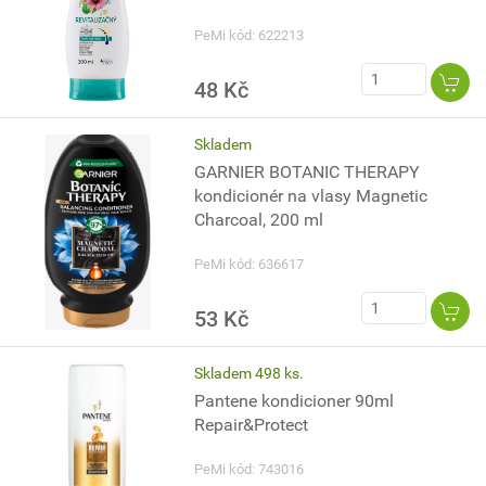
PeMi kód: 622213
48 Kč
Skladem
GARNIER BOTANIC THERAPY
kondicionér na vlasy Magnetic
Charcoal, 200 ml
PeMi kód: 636617
53 Kč
Skladem 498 ks.
Pantene kondicioner 90ml
Repair&Protect
PeMi kód: 743016