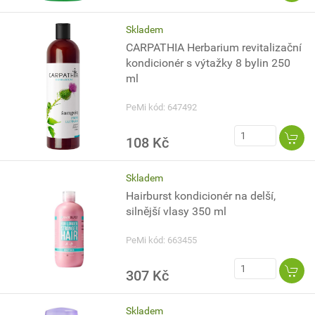
Skladem
CARPATHIA Herbarium revitalizační
kondicionér s výtažky 8 bylin 250
ml
PeMi kód: 647492
108 Kč
Skladem
Hairburst kondicionér na delší,
silnější vlasy 350 ml
PeMi kód: 663455
307 Kč
Skladem