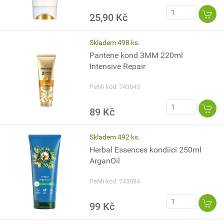
25,90 Kč
Skladem 498 ks.
Pantene kond 3MM 220ml
Intensive Repair
PeMi kód: 743043
89 Kč
Skladem 492 ks.
Herbal Essences kondiici 250ml
ArganOil
PeMi kód: 743094
99 Kč