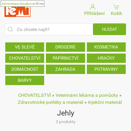
Administrace
Aktualizovat
55 ms
Přihlášení
Košík
VE SLEVĚ
DROGERIE
KOSMETIKA
CHOVATELSTVÍ
PAPÍRNICTVÍ
HRAČKY
DOMÁCNOST
ZAHRADA
POTRAVINY
BARVY
CHOVATELSTVÍ
»
Veterinární lékárna a pomůcky
»
Zdravotnické potřeby a materiál
»
Injekční materiál
Jehly
2 produkty