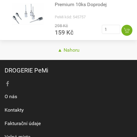
Premium 10ks Doprodej
PeMi kód: 545757
298 Kč
159 Kč
▲ Nahoru
DROGERIE PeMi
O nás
Kontakty
Fakturační údaje
Volná místa