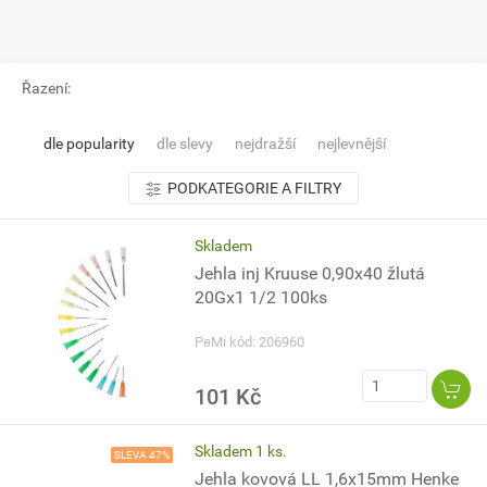
Řazení:
dle popularity
dle slevy
nejdražší
nejlevnější
PODKATEGORIE A FILTRY
Skladem
Jehla inj Kruuse 0,90x40 žlutá
20Gx1 1/2 100ks
PeMi kód: 206960
101 Kč
Skladem 1 ks.
SLEVA 47%
Jehla kovová LL 1,6x15mm Henke