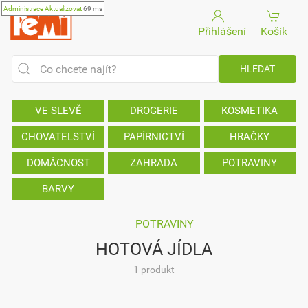
Administrace
Aktualizovat
69 ms
Přihlášení
Košík
VE SLEVĚ
DROGERIE
KOSMETIKA
CHOVATELSTVÍ
PAPÍRNICTVÍ
HRAČKY
DOMÁCNOST
ZAHRADA
POTRAVINY
BARVY
POTRAVINY
HOTOVÁ JÍDLA
1 produkt