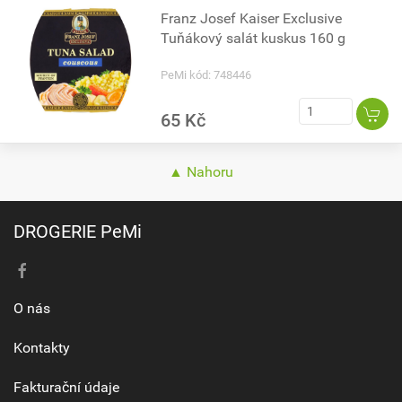
Franz Josef Kaiser Exclusive
Tuňákový salát kuskus 160 g
PeMi kód: 748446
65 Kč
▲ Nahoru
DROGERIE PeMi
O nás
Kontakty
Fakturační údaje