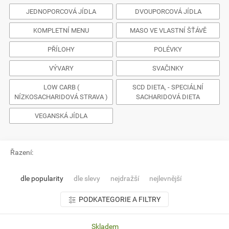
JEDNOPORCOVÁ JÍDLA
DVOUPORCOVÁ JÍDLA
KOMPLETNÍ MENU
MASO VE VLASTNÍ ŠŤÁVĚ
PŘÍLOHY
POLÉVKY
VÝVARY
SVAČINKY
LOW CARB (
SCD DIETA, - SPECIÁLNÍ
NÍZKOSACHARIDOVÁ STRAVA )
SACHARIDOVÁ DIETA
VEGANSKÁ JÍDLA
Řazení:
dle popularity
dle slevy
nejdražší
nejlevnější
PODKATEGORIE A FILTRY
Skladem