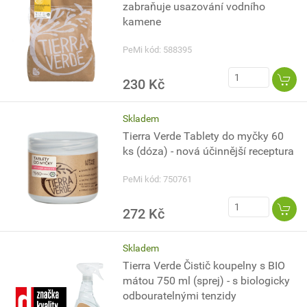
zabraňuje usazování vodního
kamene
PeMi kód: 588395
230 Kč
Skladem
Tierra Verde Tablety do myčky 60
ks (dóza) - nová účinnější receptura
PeMi kód: 750761
272 Kč
Skladem
Tierra Verde Čistič koupelny s BIO
mátou 750 ml (sprej) - s biologicky
odbouratelnými tenzidy