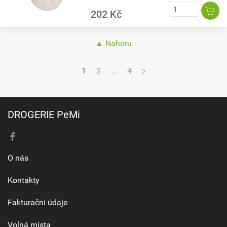
202 Kč
▲ Nahoru
1
2
...
4
DROGERIE PeMi
O nás
Kontakty
Fakturační údaje
Volná místa