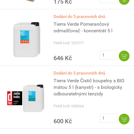
175 Kč
Dodání do 5 pracovních dnů
Tierra Verde Pomerančový
odmašťovač - koncentrát 5 l
PeMi kód: 552577
646 Kč
Dodání do 5 pracovních dnů
Tierra Verde Čistič koupelny s BIO
mátou 5 l (kanystr) - s biologicky
odbouratelnými tenzidy
PeMi kód: 658364
600 Kč