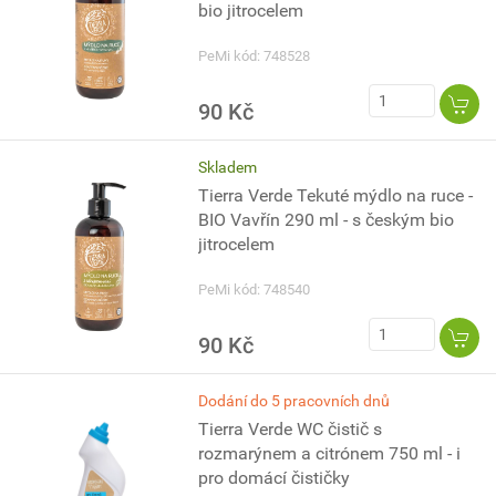
bio jitrocelem
PeMi kód: 748528
90 Kč
Skladem
Tierra Verde Tekuté mýdlo na ruce -
BIO Vavřín 290 ml - s českým bio
jitrocelem
PeMi kód: 748540
90 Kč
Dodání do 5 pracovních dnů
Tierra Verde WC čistič s
rozmarýnem a citrónem 750 ml - i
pro domácí čističky