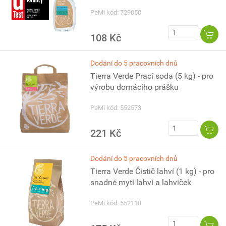
PeMi kód: 729050
108 Kč
Dodání do 5 pracovních dnů
Tierra Verde Prací soda (5 kg) - pro
výrobu domácího prášku
PeMi kód: 552573
221 Kč
Dodání do 5 pracovních dnů
Tierra Verde Čistič lahví (1 kg) - pro
snadné mytí lahví a lahviček
PeMi kód: 552118