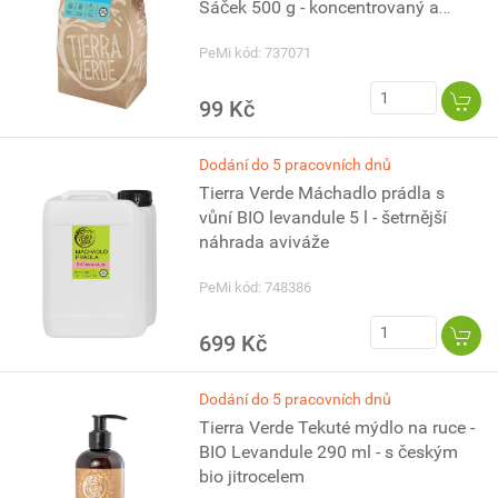
Sáček 500 g - koncentrovaný a
vysoce účinný
PeMi kód: 737071
99 Kč
Dodání do 5 pracovních dnů
Tierra Verde Máchadlo prádla s
vůní BIO levandule 5 l - šetrnější
náhrada aviváže
PeMi kód: 748386
699 Kč
Dodání do 5 pracovních dnů
Tierra Verde Tekuté mýdlo na ruce -
BIO Levandule 290 ml - s českým
bio jitrocelem