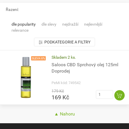
Řazení:
dle popularity
dle slevy
nejdražší
nejlevnější
relevance
PODKATEGORIE A FILTRY
Skladem 2 ks.
SLEVA 6%
Saloos CBD Sprchový olej 125ml
Doprodej
PeMi kód: 749542
179 Kč
169 Kč
▲ Nahoru