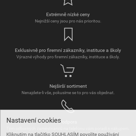
Extrémně nízké ceny
Nejnižší ceny jsou pro nás prioritou.
Exklusivně pro firemní zákazníky, instituce a školy
Výrazné výhody pro firemní zákazníky, instituce a školy.
Nejširší sortiment
Nenajdete-li vše, pokusíme se to pro vás objednat.
Nastavení cookies
Podpora
Tým odborných zaměstnanců na telefonu vám poradí s nákupem.
Kliknutím na tlačítko SOUHLASÍM povolíte používání