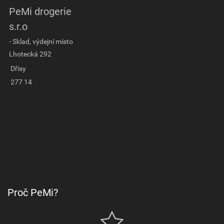
PeMi drogerie
s.r.o
- Sklad, výdejní místo
Lhotecká 292
Dřísy
277 14
Proč PeMi?