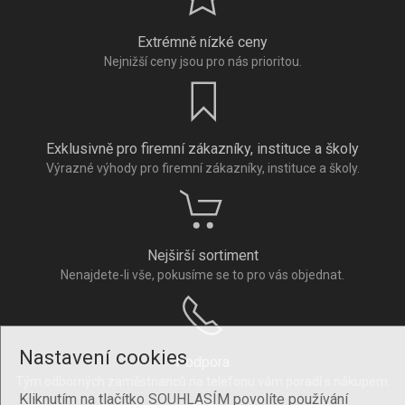
Extrémně nízké ceny
Nejnižší ceny jsou pro nás prioritou.
Exklusivně pro firemní zákazníky, instituce a školy
Výrazné výhody pro firemní zákazníky, instituce a školy.
Nejširší sortiment
Nenajdete-li vše, pokusíme se to pro vás objednat.
Nastavení cookies
Podpora
Tým odborných zaměstnanců na telefonu vám poradí s nákupem.
Kliknutím na tlačítko SOUHLASÍM povolíte používání