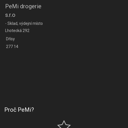
PeMi drogerie
s.r.o
- Sklad, výdejní místo
Lhotecká 292
Dřísy
277 14
Proč PeMi?