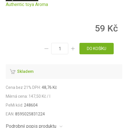
Authentic toya Aroma
59 Kč
DO KOŠÍKU
Skladem
Cena bez 21% DPH:
48,76 Kč
Měrná cena: 147,50 Kč / l
PeMi kód:
248604
EAN:
8595025831224
Podrobný popis produktu